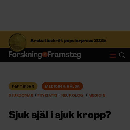
S
ö
Årets tidskrift populärpress 2025
k
e
f
Prenumerera
t
e
r
Logga in
:
F&F TIPSAR
MEDICIN & HÄLSA
SJUKDOMAR
PSYKIATRI
NEUROLOGI
MEDICIN
NYHETSBREV
Sjuk själ i sjuk kropp?
ÄMNEN