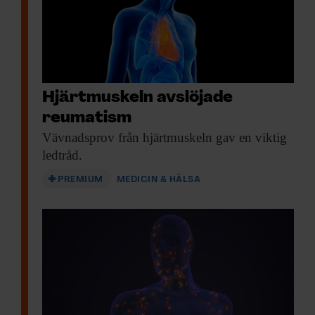
Hjärtmuskeln avslöjade
reumatism
Vävnadsprov från hjärtmuskeln
gav en viktig
ledtråd.
PREMIUM
MEDICIN & HÄLSA