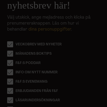
nyhetsbrev här!
Välj utskick, ange mejladress och klicka på
prenumereraknappen. Läs om hur vi
behandlar
dina personuppgifter
.
VECKOBREV MED NYHETER
MÅNADENS BOKTIPS
F&F:S PODDAR
INFO OM NYTT NUMMER
F&F:S EVENEMANG
ERBJUDANDEN FRÅN F&F
LÄSARUNDERSÖKNINGAR