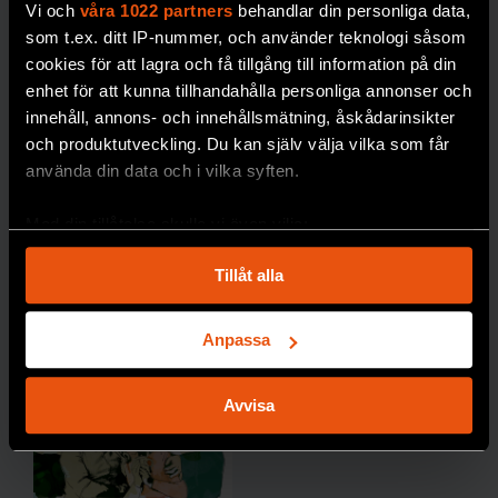
Vi och
våra 1022 partners
behandlar din personliga data,
cker
som t.ex. ditt IP-nummer, och använder teknologi såsom
blir
cookies för att lagra och få tillgång till information på din
dyrare i
enhet för att kunna tillhandahålla personliga annonser och
längde
innehåll, annons- och innehållsmätning, åskådarinsikter
n,
och produktutveckling. Du kan själv välja vilka som får
skriver
använda din data och i vilka syften.
forskar
en
Med din tillåtelse skulle vi även vilja:
Johan
Samla in information om din geografiska plats
Jendle.
Tillåt alla
som kan ha en noggrannhet på upp till flera meter
DIABETE
Identifiera din enhet genom att aktivt skanna den
S
för specifika kännetecken (fingeravtryck)
Anpassa
Ta reda på mer om hur dina personliga uppgifter
behandlas och ställ in dina preferenser i
detaljsektionen
.
Avvisa
Du kan ändra eller dra tillbaka ditt samtycke när som
helst från cookie-förklaringen.