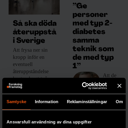
”Ge
personer
med typ 2-
Så ska döda
diabetes
återuppstå
samma
i Sverige
teknik som
Att frysa ner
sin
kropp inför en
de med typ
eventuell
1”
återuppståndelse
Att de
kostar drygt två
inte
miljoner kronor. Nu
erbjuds
planeras ett lager för
löpand
djupfrysta människor
Samtycke
Information
Reklaminställningar
Om
e
i norra Sverige.
mätnin
PREMIUM
g av
Ansvarsfull användning av dina uppgifter
blodso
DÖDLIGHET