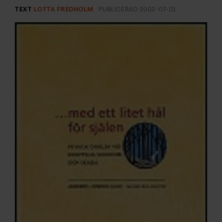
ARKIV & E-TIDNING
TEXT
LOTTA FREDHOLM
PUBLICERAD
2002-07-01
LYSSNA/PODD
EVENEMANG & RESOR
SHOP
KONTAKTA F&F
SKRIV I F&F
PRENUMERERA PÅ F&F
ANNONSERA I F&F
OM F&F