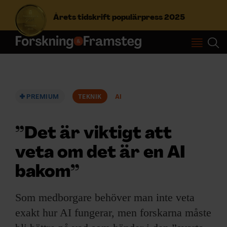
Årets tidskrift populärpress 2025
S
ö
k
e
f
PREMIUM
TEKNIK
AI
Prenumerera
t
e
r
”Det är viktigt att
Logga in
:
veta om det är en AI
bakom”
NYHETSBREV
Som medborgare behöver man inte veta
ÄMNEN
exakt hur AI fungerar, men forskarna måste