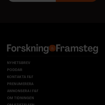
o
s
t
a
d
r
e
s
s
:
NYHETSBREV
PODDAR
KONTAKTA F&F
PRENUMERERA
ANNONSERA I F&F
OM TIDNINGEN