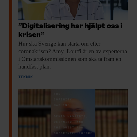
kunna ta körkort för att använda den, man
behöver inte veta exakt hur bilen fungerar
eller hur man reparerar den. Det är samma
”Digitalisering har hjälpt oss i
sak med AI.
krisen”
Hur ska Sverige
kan starta om efter
coronakrisen? Amy Loutfi är en av experterna
i Omstartskommissionen som ska ta fram en
handfast plan.
TEKNIK
Vad är nästa grej inom AI?
– Många saker. Vi behöver till exempel