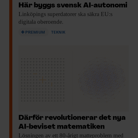
Här byggs svensk AI-autonomi
Linköpings superdatorer ska
säkra EU:s
Amy Loutfi
digitala oberoende.
I januari 2025 tillträdde Amy Loutfi som
PREMIUM
TEKNIK
programdirektör för
forskningsprogrammet Wasp.
Hon är professor i datavetenskap och
vicerektor för AI vid Örebro universitet.
Och nu är du programdirektör. Vad
tycker du är det bästa med Wasp?
Därför revolutionerar det nya
– Det är ett sådant stort program med så
AI-beviset matematiken
många olika projekt så jag kan inte bara
Lösningen av ett
80-årigt matteproblem med