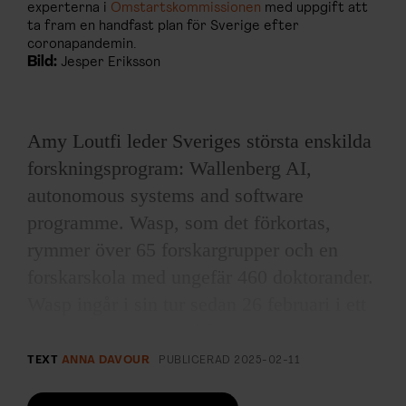
experterna i
Omstartskommissionen
med uppgift att
ta fram en handfast plan för Sverige efter
coronapandemin.
Bild:
Jesper Eriksson
Amy Loutfi leder Sveriges största enskilda
forskningsprogram: Wallenberg AI,
autonomous systems and software
programme. Wasp, som det förkortas,
rymmer över 65 forskargrupper och en
forskarskola med ungefär 460 doktorander.
Wasp ingår i sin tur sedan 26 februari i ett
större samarbete med forskningssatsningar
på AI i Finland, Danmark, Island och
TEXT
ANNA DAVOUR
PUBLICERAD
2025-02-11
Norge.