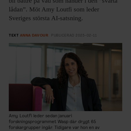
bli bättre på vad som händer i den ”svarta
ARKIV & E-TIDNING
lådan”. Möt Amy Loutfi som leder
LYSSNA/PODD
Sveriges största AI-satsning.
EVENEMANG & RESOR
TEXT
ANNA DAVOUR
PUBLICERAD
2025-02-11
SHOP
KONTAKTA F&F
SKRIV I F&F
PRENUMERERA PÅ F&F
ANNONSERA I F&F
Amy Loutfi leder sedan januari
forskningsprogrammet Wasp där drygt 65
OM F&F
forskargrupper ingår. Tidigare var hon en av