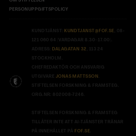
OM STIFTELSEN
PERSONUPPGIFTSPOLICY
KUNDTJÄNST:
KUNDTJANST@FOF.SE
, 08-
121 060 64 (VARDAGAR 8.30–17.00).
ADRESS:
DALAGATAN 32
, 113 24
STOCKHOLM.
CHEFREDAKTÖR OCH ANSVARIG
UTGIVARE
JONAS MATTSSON
.
STIFTELSEN FORSKNING & FRAMSTEG.
ORG.NR: 802008-7246.
STIFTELSEN FORSKNING & FRAMSTEG
TILLÅTER INTE ATT AI-TJÄNSTER TRÄNAR
PÅ INNEHÅLLET PÅ
FOF.SE
.