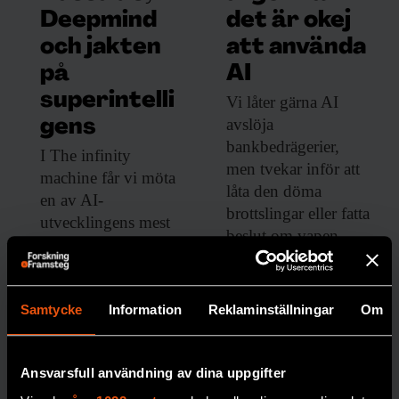
Deepmind
det är okej
F&F I DIN MEJLBOX!
och jakten
att använda
Håll dig uppdaterad med
på
AI
F&F:s nyhetsbrev!
superintelli
Vi låter gärna
AI
avslöja
gens
bankbedrägerier,
I The infinity
Beställ nyhetsbrev
men tvekar inför att
machine får vi möta
låta den döma
en av AI-
brottslingar eller fatta
utvecklingens mest
beslut om vapen.
kända profiler.
AI
AI
Samtycke
Information
Reklaminställningar
Om
Ansvarsfull användning av dina uppgifter