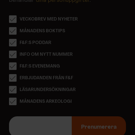
behandlar
dina personuppgifter
.
VECKOBREV MED NYHETER
MÅNADENS BOKTIPS
F&F:S PODDAR
INFO OM NYTT NUMMER
F&F:S EVENEMANG
ERBJUDANDEN FRÅN F&F
LÄSARUNDERSÖKNINGAR
MÅNADENS ARKEOLOGI
E
-
Prenumerera
p