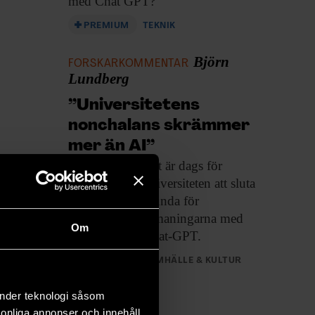
med Chat GPT?
PREMIUM
TEKNIK
Björn
FORSKARKOMMENTAR
Lundberg
”Universitetens
nonchalans skrämmer
mer än AI”
Det är dags
för
universiteten att sluta
blunda för
utmaningarna med
Om
Chat-GPT.
SAMHÄLLE & KULTUR
änder teknologi såsom
rsonliga annonser och innehåll,