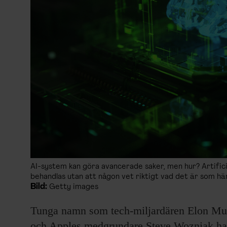
AI-system kan göra avancerade saker, men hur? Artifici
behandlas utan att någon vet riktigt vad det är som hä
Bild:
Getty images
Tunga namn som tech-miljardären Elon Mus
och Apples medgrundare Steve Wozniak har 