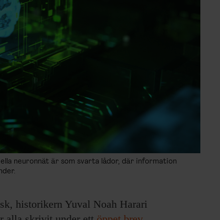
ella neuronnät är som svarta lådor, där information
nder.
k, historikern Yuval Noah Harari
alla skrivit under ett
öppet brev