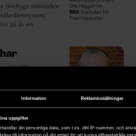
Matematikprofessor
an övertyga människor
Olle Häggström.
Bild:
Institutet för
i säkerhetssystem.
framtidsstudier
ivs på av en
 har
stitutet Rise
tiga frågor.
reflektera över hur vi
Information
Reklaminställningar
ar.
m mer energieffektiva
ina uppgifter
t förstå hur de
handlar din personliga data, som t.ex. ditt IP-nummer, och anv
Aleksis Pirinen, AI-
leksis Pirinen.
forskaren på
illgång till information på din enhet för att kunna tillhandahålla pe