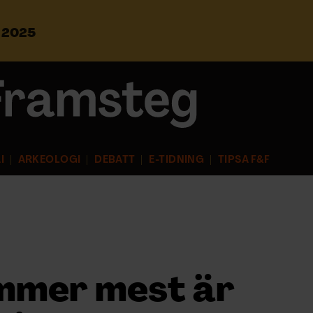
s 2025
S
ö
k
e
f
t
e
r
I
ARKEOLOGI
DEBATT
E-TIDNING
TIPSA F&F
:
mmer mest är