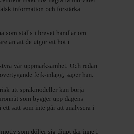
alsk information och förstärka
na som ställs i brevet handlar om
e än att de utgör ett hot i
t styra vår uppmärksamhet. Och redan
övertygande fejk-inlägg, säger han.
risk att språkmodeller kan börja
neuronnät som bygger upp dagens
å ett sätt som inte går att analysera i
 motiv som döljer sig djupt där inne i