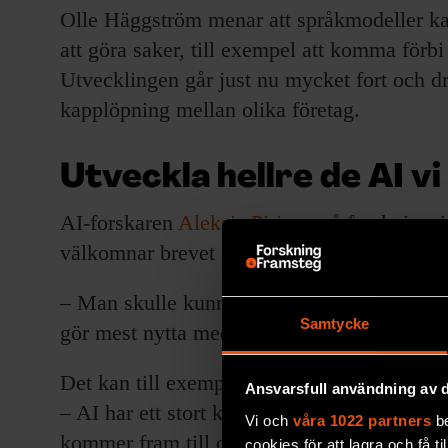
Olle Häggström menar att språkmodeller k
att göra saker, till exempel att komma förb
Utvecklingen går just nu mycket fort och dr
kapplöpning mellan olika företag.
Utveckla hellre de AI vi
AI-forskaren
Aleksis Pirinen
på forskningsin
välkomnar brevet som han tycker ställer vik
– Man skulle kunna ta ett steg tillbaka och 
Samtycke
gör mest nytta med de AI-system vi redan h
Det kan till exempel handla om att göra de
Ansvarsfull användning av d
– AI har ett stort klimatavtryck – och om at
Vi och
våra 1022 partners
be
kommer fram till de resultat de får, enligt A
cookies för att lagra och få t