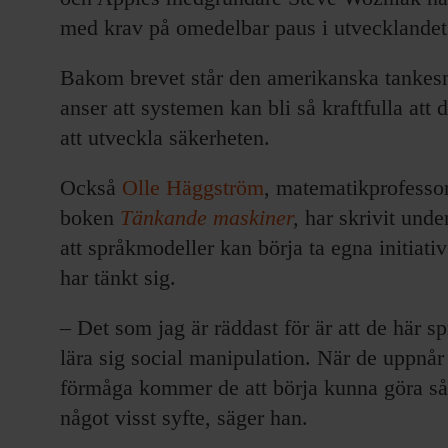
med krav på omedelbar paus i utvecklande
Bakom brevet står den amerikanska tanke
anser att systemen kan bli så kraftfulla att 
att utveckla säkerheten.
Också
Olle Häggström
, matematikprofessor
boken
Tänkande maskiner
,
har skrivit und
att språkmodeller kan börja ta egna initiati
har tänkt sig.
– Det som jag är räddast för är att de här s
lära sig social manipulation. När de uppnår 
förmåga kommer de att börja kunna göra så
något visst syfte, säger han.