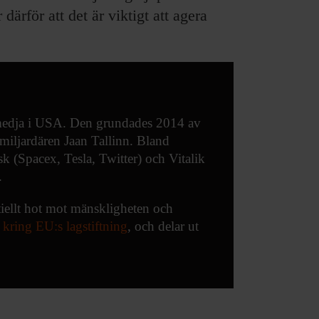
ärför att det är viktigt att agera
smedja i USA. Den grundades 2014 av
iljardären Jaan Tallinn. Bland
sk (Spacex, Tesla, Twitter) och Vitalik
.
entiellt hot mot mänskligheten och
 kring EU:s lagstiftning
, och delar ut