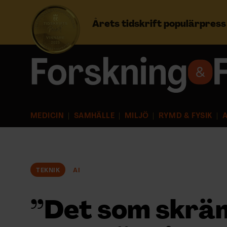
Årets tidskrift populärpres
Prenumerera
Logga in
MEDICIN
SAMHÄLLE
MILJÖ
RYMD & FYSIK
A
NYHETSBREV
ÄMNEN
TEKNIK
AI
ARKIV & E-TIDNING
”Det som skrä
LYSSNA/PODD