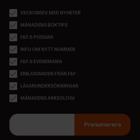
VECKOBREV MED NYHETER
MÅNADENS BOKTIPS
F&F:S PODDAR
INFO OM NYTT NUMMER
F&F:S EVENEMANG
ERBJUDANDEN FRÅN F&F
LÄSARUNDERSÖKNINGAR
MÅNADENS ARKEOLOGI
E
-
Prenumerera
p
o