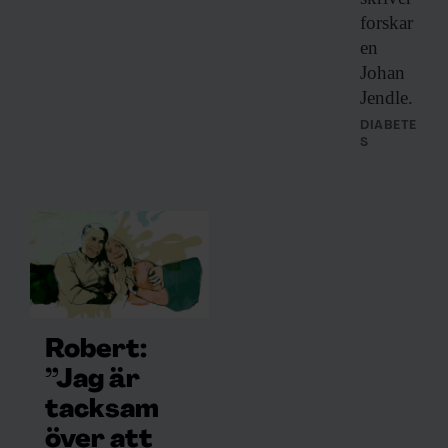
forskar
en
Johan
Jendle.
DIABETE
S
Robert:
”Jag är
tacksam
över att