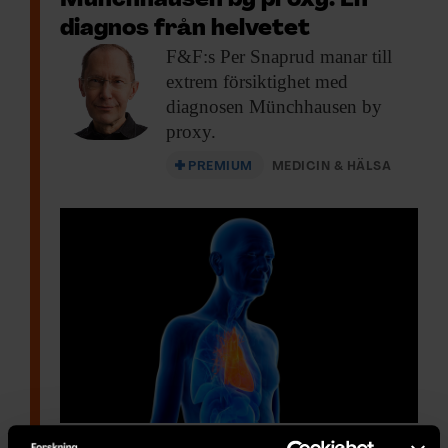
Münchhausen by proxy: En
diagnos från helvetet
F&F:s Per Snaprud
manar till
extrem försiktighet med
diagnosen Münchhausen by
proxy.
PREMIUM
MEDICIN & HÄLSA
Hjärtmuskeln avslöjade