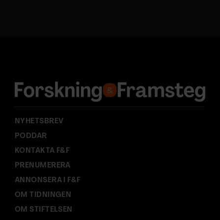
s
t
a
d
r
e
s
s
:
NYHETSBREV
PODDAR
KONTAKTA F&F
PRENUMERERA
ANNONSERA I F&F
OM TIDNINGEN
OM STIFTELSEN