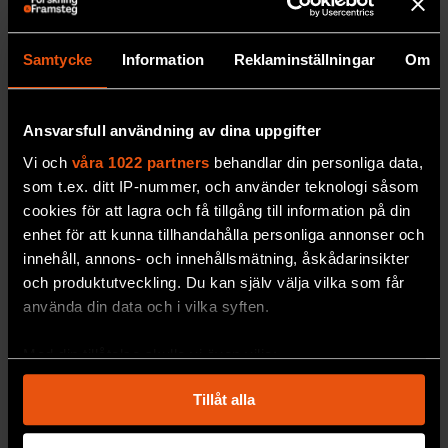
reumatism
Vävnadsprov från hjärtmuskeln
gav en viktig
Samtycke
Information
Reklaminställningar
Om
ledtråd.
PREMIUM
MEDICIN & HÄLSA
Ansvarsfull användning av dina uppgifter
Vi och
våra 1022 partners
behandlar din personliga data,
som t.ex. ditt IP-nummer, och använder teknologi såsom
cookies för att lagra och få tillgång till information på din
enhet för att kunna tillhandahålla personliga annonser och
innehåll, annons- och innehållsmätning, åskådarinsikter
och produktutveckling. Du kan själv välja vilka som får
använda din data och i vilka syften.
Med din tillåtelse skulle vi även vilja:
Samla in information om din geografiska plats
Frågesport ledde till udda
Tillåt alla
som kan ha en noggrannhet på upp till flera meter
diagnos
Identifiera din enhet genom att aktivt skanna den
Den unga mannen
hade flera gånger drabbats