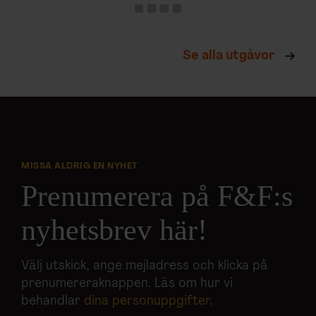
Se alla utgåvor
MISSA ALDRIG EN NYHET
Prenumerera på F&F:s
nyhetsbrev här!
Välj utskick, ange mejladress och klicka på
prenumereraknappen. Läs om hur vi
behandlar
dina personuppgifter
.