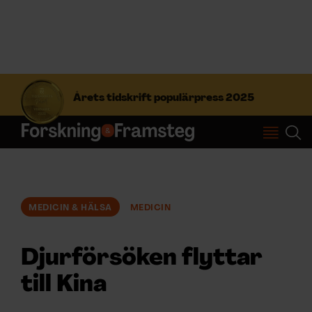
S
ö
Årets tidskrift populärpress 2025
k
e
f
Prenumerera
t
e
r
Logga in
:
MEDICIN & HÄLSA
MEDICIN
NYHETSBREV
Djurförsöken flyttar
ÄMNEN
till Kina