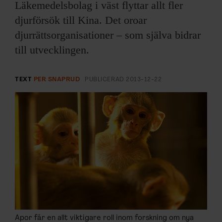
ARKIV & E-TIDNING
Läkemedelsbolag i väst flyttar allt fler
djurförsök till Kina. Det oroar
LYSSNA/PODD
djurrättsorganisationer – som själva bidrar
till utvecklingen.
EVENEMANG & RESOR
TEXT
PER SNAPRUD
PUBLICERAD
2013-12-22
SHOP
KONTAKTA F&F
SKRIV I F&F
PRENUMERERA PÅ F&F
ANNONSERA I F&F
OM F&F
Apor får en allt viktigare roll inom forskning om nya