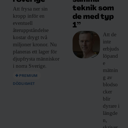
teknik som
Att frysa ner
sin
kropp inför en
de med typ
eventuell
1”
återuppståndelse
Att de
kostar drygt två
inte
miljoner kronor. Nu
erbjuds
planeras ett lager för
löpand
djupfrysta människor
e
i norra Sverige.
mätnin
PREMIUM
g av
blodso
DÖDLIGHET
cker
blir
dyrare i
längde
n,
skriver