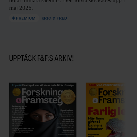
tiotal militära satelliter. Den första skickades upp i
maj 2026.
PREMIUM
KRIG & FRED
UPPTÄCK F&F:S ARKIV!