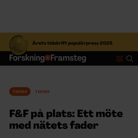
S
ö
Årets tidskrift populärpress 2025
k
e
f
Prenumerera
t
e
r
Logga in
:
TEKNIK
TEKNIK
NYHETSBREV
F&F på plats: Ett möte
ÄMNEN
med nätets fader