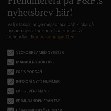
Prenumerera på F&F:s
nyhetsbrev här!
Välj utskick, ange mejladress och klicka på
prenumereraknappen. Läs om hur vi
behandlar
dina personuppgifter
.
VECKOBREV MED NYHETER
MÅNADENS BOKTIPS
F&F:S PODDAR
INFO OM NYTT NUMMER
F&F:S EVENEMANG
ERBJUDANDEN FRÅN F&F
LÄSARUNDERSÖKNINGAR