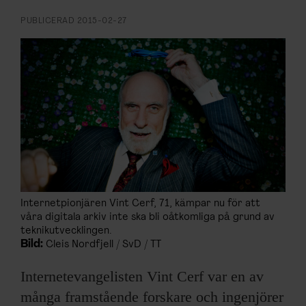
ARKIV & E-TIDNING
PUBLICERAD
2015-02-27
LYSSNA/PODD
EVENEMANG & RESOR
SHOP
KONTAKTA F&F
SKRIV I F&F
Internetpionjären Vint Cerf, 71, kämpar nu för att
våra digitala arkiv inte ska bli oåtkomliga på grund av
PRENUMERERA PÅ F&F
teknikutvecklingen.
Bild:
Cleis Nordfjell / SvD / TT
ANNONSERA I F&F
Internetevangelisten Vint Cerf var en av
många framstående forskare och ingenjörer
OM F&F