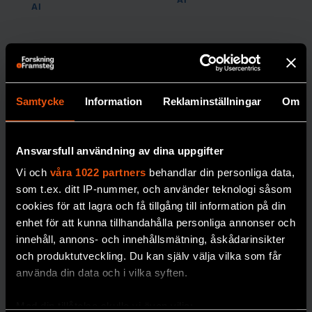
AI
AI
Samtycke
Information
Reklaminställningar
Om
Här byggs
Ansvarsfull användning av dina uppgifter
svensk AI-
Vi och
våra 1022 partners
behandlar din personliga data,
som t.ex. ditt IP-nummer, och använder teknologi såsom
autonomi
cookies för att lagra och få tillgång till information på din
Linköpings
enhet för att kunna tillhandahålla personliga annonser och
superdatorer ska
innehåll, annons- och innehållsmätning, åskådarinsikter
säkra EU:s digitala
och produktutveckling. Du kan själv välja vilka som får
oberoende.
använda din data och i vilka syften.
PREMIUM
AI
Med din tillåtelse skulle vi även vilja: