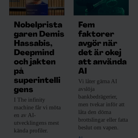
Nobelprista
Fem
garen Demis
faktorer
Hassabis,
avgör när
Deepmind
det är okej
och jakten
att använda
på
AI
superintelli
Vi låter gärna
AI
avslöja
gens
bankbedrägerier,
I The infinity
men tvekar inför att
machine får vi möta
låta den döma
en av AI-
brottslingar eller fatta
utvecklingens mest
beslut om vapen.
kända profiler.