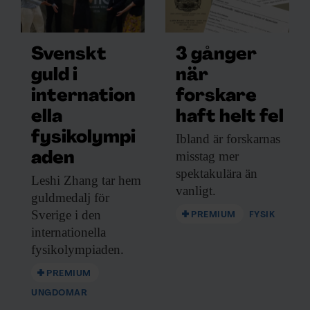
Svenskt
3 gånger
guld i
när
internation
forskare
ella
haft helt fel
fysikolympi
Ibland är forskarnas
misstag mer
aden
spektakulära än
Leshi Zhang tar
hem
vanligt.
guldmedalj för
Sverige i den
PREMIUM
FYSIK
internationella
fysikolympiaden.
PREMIUM
UNGDOMAR