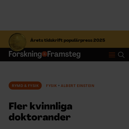
S
ö
Årets tidskrift populärpress 2025
k
e
f
Prenumerera
t
e
r
Logga in
:
RYMD & FYSIK
FYSIK
ALBERT EINSTEIN
NYHETSBREV
Fler kvinnliga
ÄMNEN
doktorander