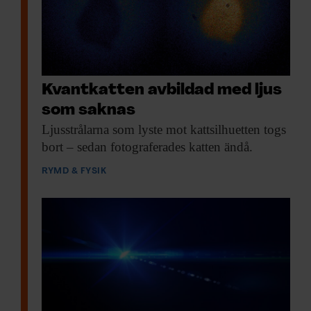
Kvantkatten avbildad med ljus
som saknas
Ljusstrålarna som lyste
mot kattsilhuetten togs
bort – sedan fotograferades katten ändå.
RYMD & FYSIK