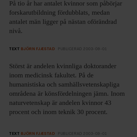
ARKIV & E-TIDNING
På tio år har antalet kvinnor som påbörjar
forskarutbildning fördubblats, medan
LYSSNA/PODD
antalet män ligger på nästan oförändrad
nivå.
EVENEMANG & RESOR
TEXT
BJÖRN FJÆSTAD
PUBLICERAD
2003-09-01
SHOP
Störst är andelen kvinnliga doktorander
KONTAKTA F&F
inom medicinsk fakultet. På de
humanistiska och samhällsvetenskapliga
SKRIV I F&F
områdena är könsfördelningen jämn. Inom
PRENUMERERA PÅ F&F
naturvetenskap är andelen kvinnor 43
procent och inom teknik 30 procent.
ANNONSERA I F&F
OM F&F
TEXT
BJÖRN FJÆSTAD
PUBLICERAD
2003-09-01