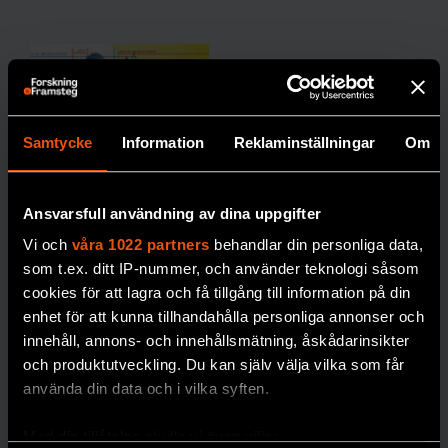
Samtycke
Information
Reklaminställningar
Om
Så stöttas
ultratätt
Ansvarsfull användning av dina uppgifter
väte av
Vi och
våra 1022 partners
behandlar din personliga data,
forskningss
som t.ex. ditt IP-nummer, och använder teknologi såsom
cookies för att lagra och få tillgång till information på din
ystemet
enhet för att kunna tillhandahålla personliga annonser och
Vilket ansvar har
innehåll, annons- och innehållsmätning, åskådarinsikter
universitetet och de
och produktutveckling. Du kan själv välja vilka som får
vetenskapliga
använda din data och i vilka syften.
tidskrifterna?
Med din tillåtelse skulle vi även vilja:
PREMIUM