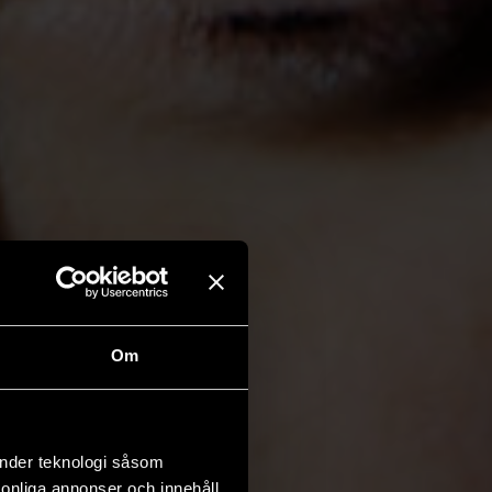
Om
änder teknologi såsom
rsonliga annonser och innehåll,