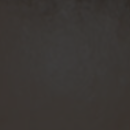
EVENEMANG & RESOR
SHOP
KONTAKTA F&F
SKRIV I F&F
PRENUMERERA PÅ F&F
ANNONSERA I F&F
OM F&F