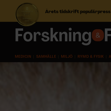
Årets tidskrift populärpres
Prenumerera
Logga in
MEDICIN
SAMHÄLLE
MILJÖ
RYMD & FYSIK
A
NYHETSBREV
ÄMNEN
ARKIV & E-TIDNING
LYSSNA/PODD