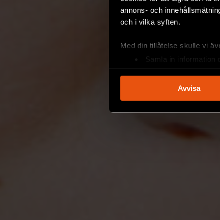
annons- och innehållsmätning
och i vilka syften.
Med din tillåtelse skulle vi äve
Samla in information 
Identifiera din enhet 
Ta reda på mer om hur dina pe
Avvisa
eller dra tillbaka ditt samtyc
Vi använder enhetsidentifierar
sociala medier och analysera 
till de sociala medier och a
med annan information som du 