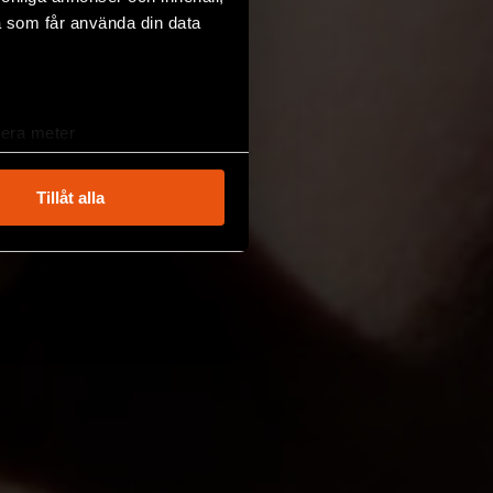
a som får använda din data
lera meter
ryck)
ljsektionen
. Du kan ändra
Tillåt alla
andahålla funktioner för
n information från din enhet
 tur kombinera informationen
deras tjänster.