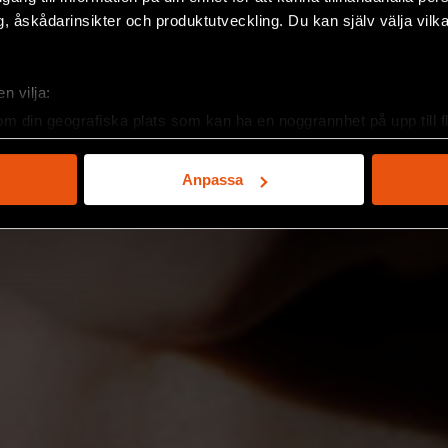
, åskådarinsikter och produktutveckling. Du kan själv välja vilk
n vilja:
om din geografiska plats som kan ha en noggrannhet på upp till f
genom att aktivt skanna den för specifika kännetecken (fingeravt
rsonliga uppgifter behandlas och ställ in dina preferenser i
deta
Anpassa
ke när som helst från cookie-förklaringen.
e för att anpassa innehållet och annonserna till användarna, tillh
vår trafik. Vi vidarebefordrar även sådana identifierare och anna
nnons- och analysföretag som vi samarbetar med. Dessa kan i sin
har tillhandahållit eller som de har samlat in när du har använt 