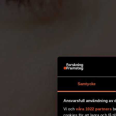
Samtycke
Ansvarsfull användning av d
Vi och
våra 1022 partners
be
cookies för att lagra och få t