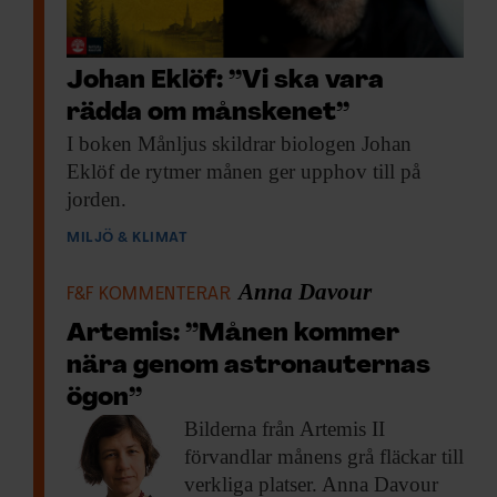
Johan Eklöf: ”Vi ska vara
rädda om månskenet”
I boken Månljus
skildrar biologen Johan
Eklöf de rytmer månen ger upphov till på
jorden.
MILJÖ & KLIMAT
Anna Davour
F&F KOMMENTERAR
Artemis: ”Månen kommer
nära genom astronauternas
ögon”
Bilderna från Artemis
II
förvandlar månens grå fläckar till
verkliga platser. Anna Davour