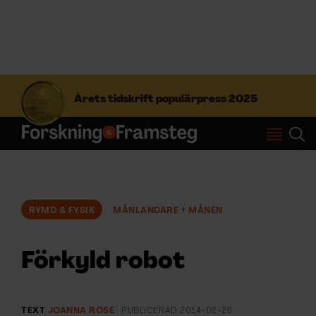
S
ö
Årets tidskrift populärpress 2025
k
e
f
Prenumerera
t
e
r
Logga in
:
RYMD & FYSIK
MÅNLANDARE
MÅNEN
NYHETSBREV
Förkyld robot
ÄMNEN
TEXT
JOANNA ROSE
PUBLICERAD
2014-02-26