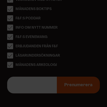
MÅNADENS BOKTIPS
F&F:S PODDAR
INFO OM NYTT NUMMER
F&F:S EVENEMANG
ERBJUDANDEN FRÅN F&F
LÄSARUNDERSÖKNINGAR
MÅNADENS ARKEOLOGI
E
-
Prenumerera
p
o
s