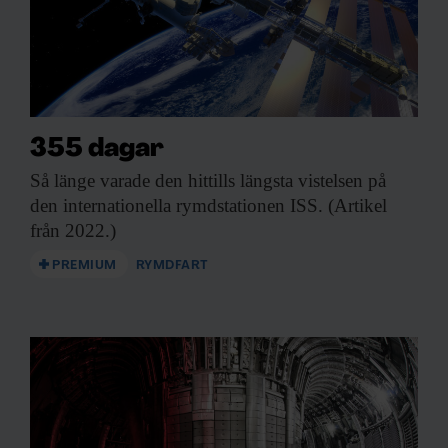
information från din enhet till de sociala medier och
annons- och analysföretag som vi samarbetar med.
Dessa kan i sin tur kombinera informationen med annan
information som du har tillhandahållit eller som de har
samlat in när du har använt deras tjänster.
355 dagar
Så länge varade
den hittills längsta vistelsen på
den internationella rymdstationen ISS. (Artikel
från 2022.)
PREMIUM
RYMDFART