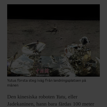
ARKIV & E-TIDNING
LYSSNA/PODD
EVENEMANG & RESOR
SHOP
KONTAKTA F&F
SKRIV I F&F
PRENUMERERA PÅ F&F
Yutus första steg iväg från landningsplatsen på
månen
ANNONSERA I F&F
Den kinesiska roboten
Yutu
, eller
Jadekaninen, hann bara färdas 100 meter
OM F&F