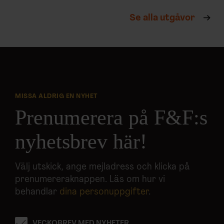
Se alla utgåvor
MISSA ALDRIG EN NYHET
Prenumerera på F&F:s
nyhetsbrev här!
Välj utskick, ange mejladress och klicka på
prenumereraknappen. Läs om hur vi
behandlar
dina personuppgifter
.
VECKOBREV MED NYHETER