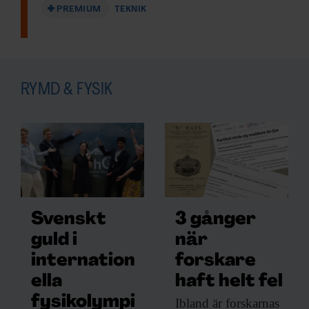
PREMIUM
TEKNIK
RYMD & FYSIK
Svenskt
3 gånger
guld i
när
internation
forskare
ella
haft helt fel
fysikolympi
Ibland är forskarnas