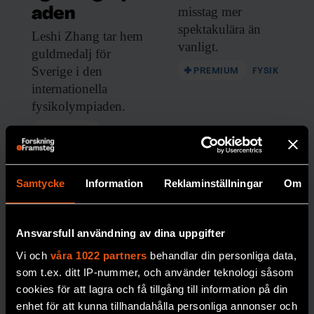
misstag mer
aden
spektakulära än
Leshi Zhang tar
hem
vanligt.
guldmedalj för
Sverige i den
PREMIUM
FYSIK
internationella
fysikolympiaden.
PREMIUM
UNGDOMAR
Samtycke
Information
Reklaminställningar
Om
Ansvarsfull användning av dina uppgifter
Vi och
våra 1022 partners
behandlar din personliga data,
som t.ex. ditt IP-nummer, och använder teknologi såsom
cookies för att lagra och få tillgång till information på din
Så stöttas
enhet för att kunna tillhandahålla personliga annonser och