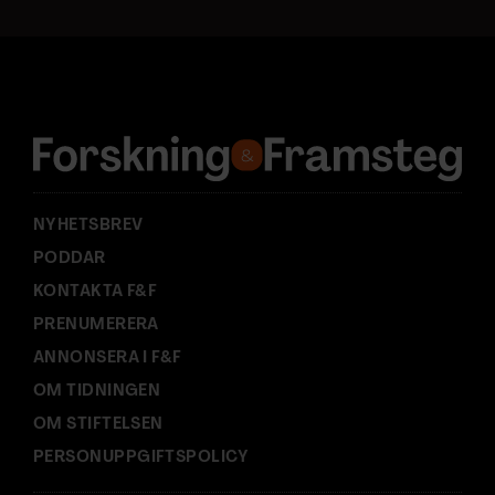
t
a
d
r
e
s
s
:
NYHETSBREV
PODDAR
KONTAKTA F&F
PRENUMERERA
ANNONSERA I F&F
OM TIDNINGEN
OM STIFTELSEN
PERSONUPPGIFTSPOLICY