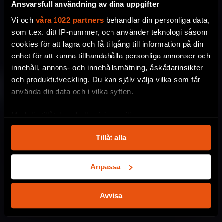
Ansvarsfull användning av dina uppgifter
Vi och
våra 1022 partners
behandlar din personliga data,
som t.ex. ditt IP-nummer, och använder teknologi såsom
cookies för att lagra och få tillgång till information på din
enhet för att kunna tillhandahålla personliga annonser och
innehåll, annons- och innehållsmätning, åskådarinsikter
och produktutveckling. Du kan själv välja vilka som får
använda din data och i vilka syften.
Med din tillåtelse skulle vi även vilja:
Samla in information om din geografiska plats
Tillåt alla
som kan ha en noggrannhet på upp till flera meter
Identifiera din enhet genom att aktivt skanna den
för specifika kännetecken (fingeravtryck)
Anpassa
Ta reda på mer om hur dina personliga uppgifter
behandlas och ställ in dina preferenser i
detaljsektionen
.
Avvisa
Du kan ändra eller dra tillbaka ditt samtycke när som
helst från cookie-förklaringen.