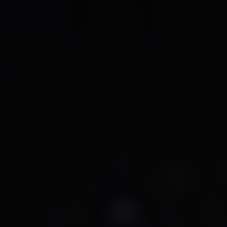
ARKIV & E-TIDNING
LYSSNA/PODD
EVENEMANG & RESOR
SHOP
KONTAKTA F&F
SKRIV I F&F
PRENUMERERA PÅ F&F
ANNONSERA I F&F
OM F&F