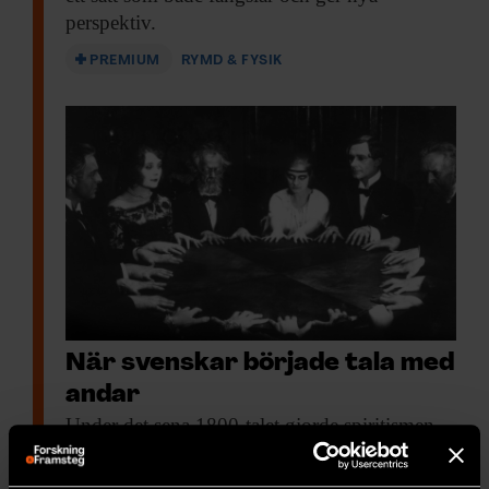
perspektiv.
PREMIUM
RYMD & FYSIK
När svenskar började tala med
andar
Under det sena
1800-talet gjorde spiritismen
sitt intåg i Sveriges salonger.