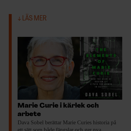
LÄS MER
Marie Curie i kärlek och
arbete
Dava Sobel berättar
Marie Curies historia på
ett sätt som både fängslar och ger nya