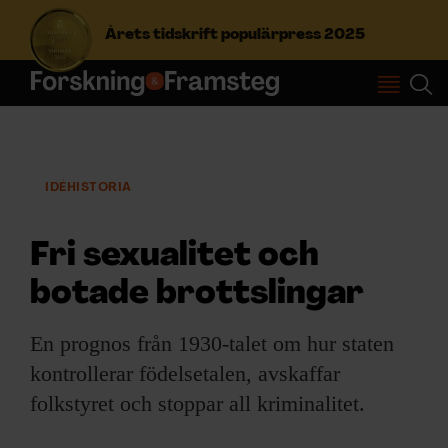
Årets tidskrift populärpress 2025
S
ö
k
e
IDÉHISTORIA
f
Prenumerera
t
e
Fri sexualitet och
r
Logga in
:
botade brottslingar
En prognos från 1930-talet om hur staten
NYHETSBREV
kontrollerar födelsetalen, avskaffar
ÄMNEN
folkstyret och stoppar all kriminalitet.