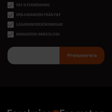
F&F:S EVENEMANG
ERBJUDANDEN FRÅN F&F
LÄSARUNDERSÖKNINGAR
MÅNADENS ARKEOLOGI
E
-
Prenumerera
p
o
s
t
a
d
r
e
s