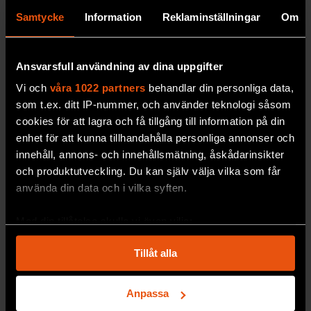
SAMHÄLLE & KULTUR
Samtycke
Information
Reklaminställningar
Om
Ansvarsfull användning av dina uppgifter
Vi och
våra 1022 partners
behandlar din personliga data,
som t.ex. ditt IP-nummer, och använder teknologi såsom
cookies för att lagra och få tillgång till information på din
enhet för att kunna tillhandahålla personliga annonser och
innehåll, annons- och innehållsmätning, åskådarinsikter
och produktutveckling. Du kan själv välja vilka som får
använda din data och i vilka syften.
Vad är ett folkmord?
Folkmord är omtvistat
begrepp med djupa
Med din tillåtelse skulle vi även vilja:
politiska konsekvenser. Idéhistoriken John
Samla in information om din geografiska plats
Hennessey reder ut.
Tillåt alla
som kan ha en noggrannhet på upp till flera meter
SAMHÄLLE & KULTUR
Identifiera din enhet genom att aktivt skanna den
för specifika kännetecken (fingeravtryck)
Anpassa
Tintin Hodén
FORSKARKOMMENTAR
Ta reda på mer om hur dina personliga uppgifter