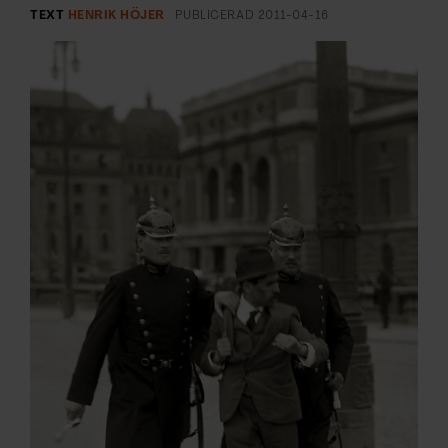
ARKIV & E-TIDNING
TEXT
HENRIK HÖJER
PUBLICERAD
2011-04-16
LYSSNA/PODD
EVENEMANG & RESOR
SHOP
KONTAKTA F&F
SKRIV I F&F
PRENUMERERA PÅ F&F
ANNONSERA I F&F
OM F&F