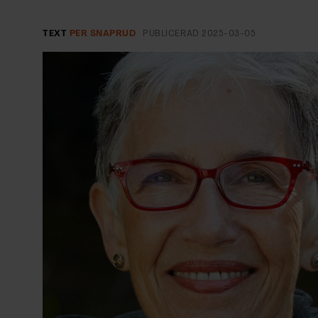
EVENEMANG & RESOR
TEXT
PER SNAPRUD
PUBLICERAD
2025-03-05
SHOP
KONTAKTA F&F
SKRIV I F&F
PRENUMERERA PÅ F&F
ANNONSERA I F&F
OM F&F