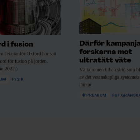
Därför kampanj
d i fusion
forskarna mot
rn Jet utanför
Oxford har satt
ultratätt väte
kord för fusion på jorden.
rån 2022.)
Välkommen till en
strid som bl
av det vetenskapliga systemets
IUM
FYSIK
länkar.
PREMIUM
F&F GRANSK