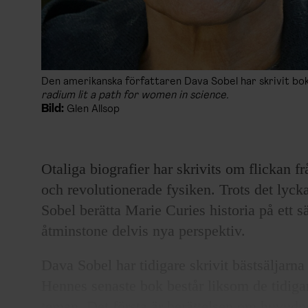
Den amerikanska författaren Dava Sobel har skrivit b
radium lit a path for women in science.
Bild:
Glen Allsop
Otaliga biografier har skrivits om flickan f
och revolutionerade fysiken. Trots det lyc
Sobel
berätta Marie Curies historia på ett 
åtminstone delvis nya perspektiv.
Dava Sobel har tidigare skrivit bästsäljarn
Hennes senaste bok består liksom de tidiga
teman. Det första är berättelsen om huvudp