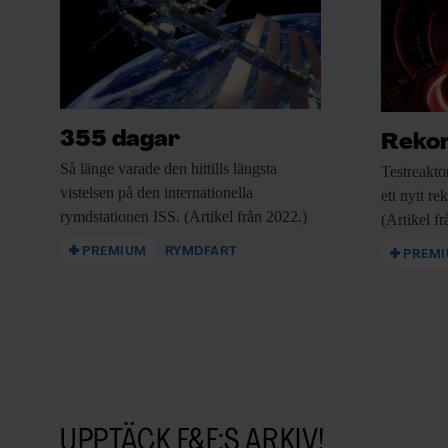
355 dagar
Rekor
Så länge varade
den hittills längsta
Testreakto
vistelsen på den internationella
ett nytt re
rymdstationen ISS. (Artikel från 2022.)
(Artikel f
PREMIUM
RYMDFART
PREM
UPPTÄCK F&F:S ARKIV!