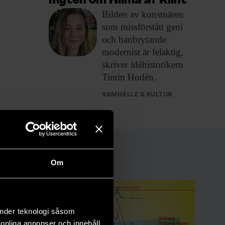
myten om Hilma af Klint”
Bilden av konstnären
som missförstått geni
och banbrytande
modernist är felaktig,
skriver idéhistorikern
Tintin Hodén.
SAMHÄLLE & KULTUR
Om
änder teknologi såsom
rsonliga annonser och innehåll,