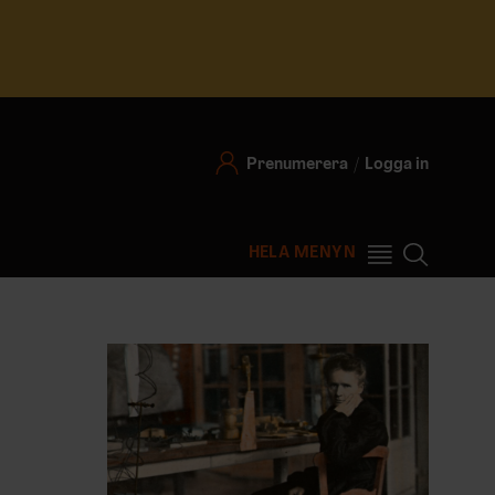
Prenumerera
Logga in
HELA MENYN