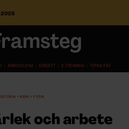
s 2025
S
ö
k
e
f
t
e
r
I
ARKEOLOGI
DEBATT
E-TIDNING
TIPSA F&F
:
HISTORIA
KEMI
FYSIK
ärlek och arbete