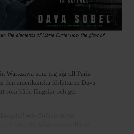
oken
The elements of Marie Curie: How the glow of
rån Warszawa som tog sig till Paris
kas den amerikanska författaren Dava
sätt som både fängslar och ger
a
Longitud
och
Galileis dotter
.
re av flera skickligt sammanflätade
ersonens liv, Marie Curies uppväxt