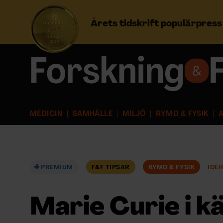
Årets tidskrift populärpres
Prenumerera
Logga in
MEDICIN
SAMHÄLLE
MILJÖ
RYMD & FYSIK
A
NYHETSBREV
ÄMNEN
PREMIUM
F&F TIPSAR
RYMD & FYSIK
IDÉ
ARKIV & E-TIDNING
Marie Curie i k
LYSSNA/PODD