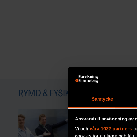
klass som
The Elements of Marie Curie
.
The elements of Marie Curie
Dava Sobel
4th Estate
F&F I DIN MEJLBOX!
Håll dig uppdaterad med F&
RYMD & FYSIK
Samtycke
Beställ nyhetsbrev
Ansvarsfull användning av d
Vi och
våra 1022 partners
be
cookies för att lagra och få t