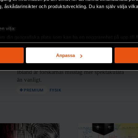
, åskådarinsikter och produktutveckling. Du kan själv välja vilk
n vilja:
om din geografiska plats som kan ha en noggrannhet på upp till f
&
genom att aktivt skanna den för specifika kännetecken (fingeravt
3 gånger när forskare
rsonliga uppgifter behandlas och ställ in dina preferenser i
deta
Anpassa
haft helt fel
ke när som helst från cookie-förklaringen.
ev •
Ibland är forskarnas
misstag mer spektakulära
e för att anpassa innehållet och annonserna till användarna, tillh
än vanligt.
vår trafik. Vi vidarebefordrar även sådana identifierare och anna
nnons- och analysföretag som vi samarbetar med. Dessa kan i sin
PREMIUM
FYSIK
har tillhandahållit eller som de har samlat in när du har använt 