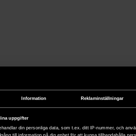
F:s nyhetsbrev!
Information
Reklaminställningar
ina uppgifter
handlar din personliga data, som t.ex. ditt IP-nummer, och anv
illgång till information på din enhet för att kunna tillhandahålla pe