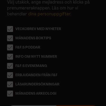
Välj utskick, ange mejladress och klicka på
prenumereraknappen. Läs om hur vi
behandlar
dina personuppgifter
.
VECKOBREV MED NYHETER
MÅNADENS BOKTIPS
F&F:S PODDAR
INFO OM NYTT NUMMER
F&F:S EVENEMANG
ERBJUDANDEN FRÅN F&F
LÄSARUNDERSÖKNINGAR
MÅNADENS ARKEOLOGI