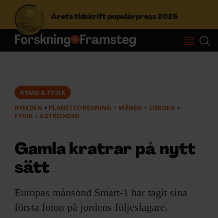
Årets tidskrift populärpress 2025
S
ö
k
e
f
RYMD & FYSIK
Prenumerera
t
RYMDEN
PLANETFORSKNING
MÅNEN
JORDEN
e
FYSIK
ASTRONOMI
r
Logga in
:
Gamla kratrar på nytt
sätt
NYHETSBREV
Europas månsond Smart-1 har tagit sina
ÄMNEN
första foton på jordens följeslagare.