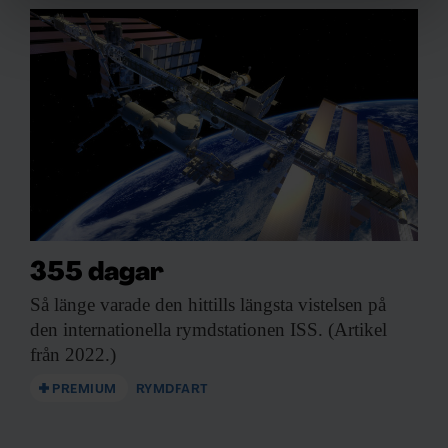
Vi använder enhetsidentifierare för att anpassa innehållet
och annonserna till användarna, tillhandahålla funktioner
för sociala medier och analysera vår trafik. Vi
vidarebefordrar även sådana identifierare och annan
information från din enhet till de sociala medier och
annons- och analysföretag som vi samarbetar med.
Dessa kan i sin tur kombinera informationen med annan
information som du har tillhandahållit eller som de har
samlat in när du har använt deras tjänster.
355 dagar
Så länge varade
den hittills längsta vistelsen på
den internationella rymdstationen ISS. (Artikel
från 2022.)
PREMIUM
RYMDFART