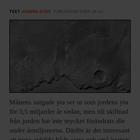
ARKIV & E-TIDNING
TEXT
JOANNA ROSE
PUBLICERAD
2005-04-01
LYSSNA/PODD
EVENEMANG & RESOR
SHOP
KONTAKTA F&F
SKRIV I F&F
Månens sargade yta ser ut som jordens yta
PRENUMERERA PÅ F&F
för 3,5 miljarder år sedan, men till skillnad
ANNONSERA I F&F
från jorden har inte mycket förändrats där
under årmiljonerna. Därför är det intressant
OM F&F
att noga avbilda både stora och små kratrar.