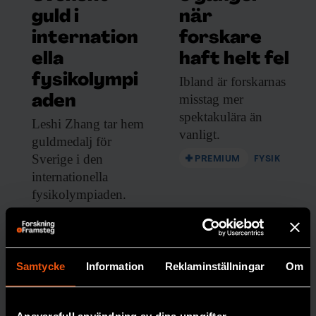
guld i
när
internation
forskare
ella
haft helt fel
fysikolympi
Ibland är forskarnas
misstag mer
aden
spektakulära än
Leshi Zhang tar
hem
vanligt.
guldmedalj för
Sverige i den
PREMIUM
FYSIK
internationella
fysikolympiaden.
PREMIUM
UNGDOMAR
Samtycke
Information
Reklaminställningar
Om