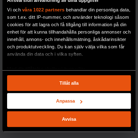
Ansvarsfull användning av dina uppgifter
Vi och
våra 1022 partners
behandlar din personliga data,
som t.ex. ditt IP-nummer, och använder teknologi såsom
cookies för att lagra och få tillgång till information på din
Så stöttas
enhet för att kunna tillhandahålla personliga annonser och
ultratätt
innehåll, annons- och innehållsmätning, åskådarinsikter
och produktutveckling. Du kan själv välja vilka som får
väte av
använda din data och i vilka syften.
forskningss
ystemet
Med din tillåtelse skulle vi även vilja:
Vilket ansvar har
Samla in information om din geografiska plats
Tillåt alla
universitetet och de
som kan ha en noggrannhet på upp till flera meter
vetenskapliga
Identifiera din enhet genom att aktivt skanna den
tidskrifterna?
för specifika kännetecken (fingeravtryck)
Anpassa
Ta reda på mer om hur dina personliga uppgifter
PREMIUM
behandlas och ställ in dina preferenser i
detaljsektionen
.
Avvisa
F&F GRANSKAR
Du kan ändra eller dra tillbaka ditt samtycke när som
helst från cookie-förklaringen.