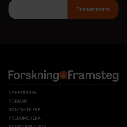
E
-
Prenumerera
p
o
s
t
a
d
r
e
s
s
:
NYHETSBREV
PODDAR
KONTAKTA F&F
PRENUMERERA