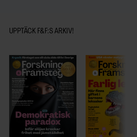
UPPTÄCK F&F:S ARKIV!