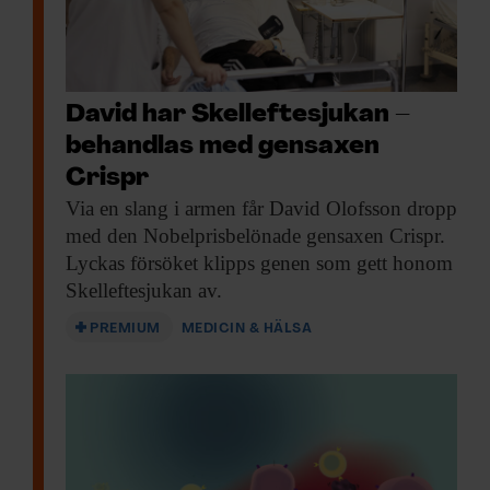
David har Skelleftesjukan –
behandlas med gensaxen
Crispr
Barbara Canlon, professor
Via en slang
i armen får David Olofsson dropp
i hörselfysiologi vid
med den Nobelprisbelönade gensaxen Crispr.
Karolinska institutet.
Lyckas försöket klipps genen som gett honom
Bild:
Ulf Sirborn
Skelleftesjukan av.
PREMIUM
MEDICIN & HÄLSA
”Stort framsteg”
– Det är ett enormt steg framåt. Man har
tidigare visat det här på försöksdjur, men
att man nu även gjort det på människor är
väldigt spännande, säger Barbara Canlon,