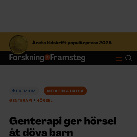
S
ö
Årets tidskrift populärpress 2025
k
e
f
Prenumerera
t
e
r
Logga in
:
PREMIUM
MEDICIN & HÄLSA
GENTERAPI
HÖRSEL
NYHETSBREV
Genterapi ger hörsel
ÄMNEN
åt döva barn