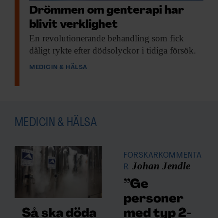
Drömmen om genterapi har
ny era för att behandla hörselproblem.
blivit verklighet
Ett frågetecken är dock hur länge effekten
En revolutionerande behandling
som fick
dåligt rykte efter dödsolyckor i tidiga försök.
av genterapin kommer att hålla i sig.
MEDICIN & HÄLSA
– Kommer effekten att klinga av efter en
tid? Det vet vi inte ännu, säger hon.
Hörselsnäckan svår
MEDICIN & HÄLSA
att nå
FORSKARKOMMENTA
Hörselsnäckan ligger djupt inne i skallen
Johan Jendle
R
och det vanligaste sättet att nå den är
”Ge
genom trumhinnan och vidare genom det
personer
membran som håller vätskorna inne i
med typ 2-
Så ska döda