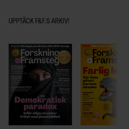
UPPTÄCK F&F:S ARKIV!