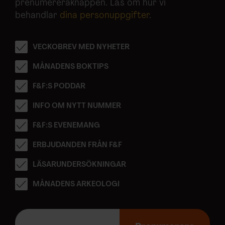
prenumereraknappen. Läs om hur vi
behandlar
dina personuppgifter
.
VECKOBREV MED NYHETER
MÅNADENS BOKTIPS
F&F:S PODDAR
INFO OM NYTT NUMMER
F&F:S EVENEMANG
ERBJUDANDEN FRÅN F&F
LÄSARUNDERSÖKNINGAR
MÅNADENS ARKEOLOGI
E