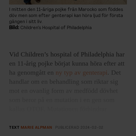
I mitten den 11-åriga pojke från Marocko som föddes
döv men som efter genterapi kan höra ljud för första
gången i sitt liv.
Bild:
Children’s Hospital of Philadelphia
Vid Children’s hospital of Philadelphia har
en 11-årig pojke börjat kunna höra efter att
ha genomgått en
ny typ av genterapi
. Det
handlar om en behandling som riktar sig
mot en ovanlig form av medfödd dövhet
som beror på en mutation i en gen som
kallas OTOF. Mutationen förhindrar
bildandet av ett protein, otoferlin, som
behövs för att hårcellerna i hörselsnäckan
TEXT
MARIE ALPMAN
PUBLICERAD
2024-02-02