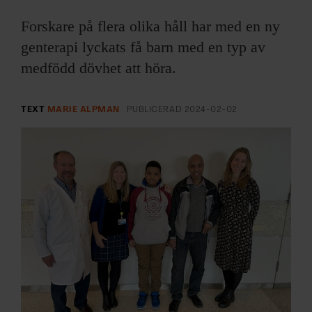
ARKIV & E-TIDNING
Forskare på flera olika håll har med en ny
LYSSNA/PODD
genterapi lyckats få barn med en typ av
medfödd dövhet att höra.
EVENEMANG & RESOR
TEXT
MARIE ALPMAN
PUBLICERAD
2024-02-02
SHOP
KONTAKTA F&F
SKRIV I F&F
PRENUMERERA PÅ F&F
ANNONSERA I F&F
OM F&F