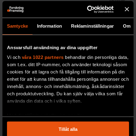
genterapi
. Enligt Barbara Canlon skulle
n,
det kunna bli ett mindre riskfyllt sätt att nå
skriver
forskar
in i hörselsnäckan även hos människor.
Samtycke
Information
Reklaminställningar
Om
en
Johan
Jendle.
Ansvarsfull användning av dina uppgifter
DIABETE
Vi och
våra 1022 partners
behandlar din personliga data,
S
F&F I DIN MEJLBOX!
som t.ex. ditt IP-nummer, och använder teknologi såsom
Håll dig uppdaterad med
cookies för att lagra och få tillgång till information på din
enhet för att kunna tillhandahålla personliga annonser och
F&F:s nyhetsbrev!
innehåll, annons- och innehållsmätning, åskådarinsikter
och produktutveckling. Du kan själv välja vilka som får
använda din data och i vilka syften.
Beställ nyhetsbrev
Med din tillåtelse skulle vi även vilja:
Robert:
Samla in information om din geografiska plats
Tillåt alla
”Jag är
som kan ha en noggrannhet på upp till flera meter