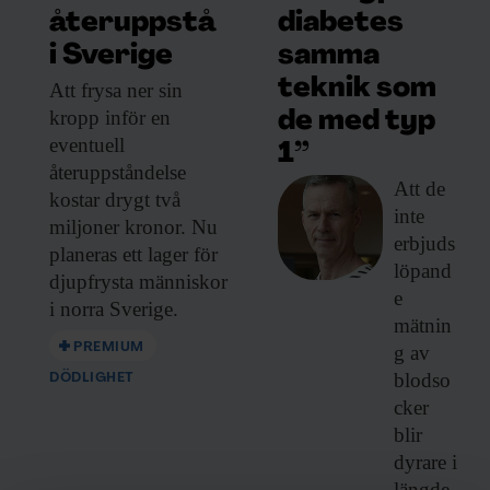
hörselsnäckan på plats.
diabetes
återuppstå
samma
i Sverige
– Det finns en risk här att man skadar
teknik som
Att frysa ner
sin
membranet och att vätskorna läcker ut.
kropp inför en
de med typ
Skulle det uppstå ett läckage finns risk att
eventuell
1”
viruspaketen med gener sprids till hjärnan.
återuppståndelse
Att de
Det är därför något som måste kontrolleras
kostar drygt två
inte
noga.
miljoner kronor. Nu
erbjuds
planeras ett lager för
löpand
I samarbete med forskare vid University of
djupfrysta människor
e
i norra Sverige.
Rochester, USA, har Barbara Canlon
mätnin
utvecklat ett alternativt sätt att leverera
PREMIUM
g av
läkemedel till höselsnäckan från nacken
blodso
DÖDLIGHET
cker
via hjärnvätskan. Metoden är godkänd i
blir
USA för vissa hjärnsjukdomar. Test på
dyrare i
döva möss har visat att den
fungerar för
längde