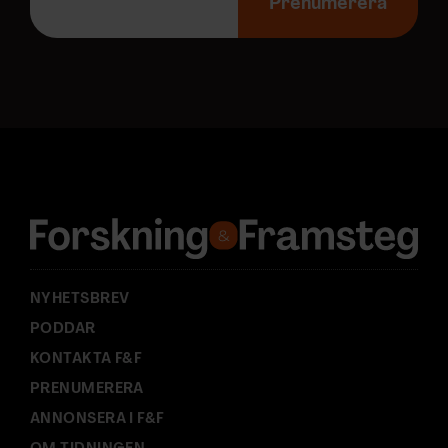
-
Prenumerera
p
o
s
t
a
d
r
e
s
s
:
NYHETSBREV
PODDAR
KONTAKTA F&F
PRENUMERERA
ANNONSERA I F&F