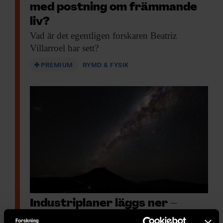
med postning om främmande
liv?
Vad är det
egentligen forskaren Beatriz
Villarroel har sett?
PREMIUM
RYMD & FYSIK
Industriplaner läggs ner –
astronomernas stjärnhimmel