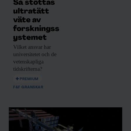
Så stöttas
ultratätt
väte av
forskningss
ystemet
Vilket ansvar har
universitetet och de
vetenskapliga
tidskrifterna?
PREMIUM
F&F GRANSKAR