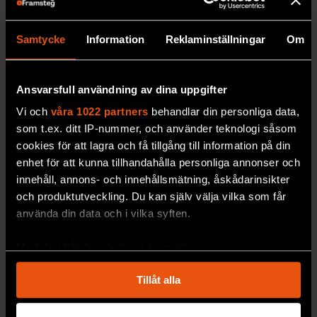
räddad
Stort observatorium i
Atacamaöknen får
Samtycke
Information
Reklaminställningar
Om
fortsatt mörka nätter.
PREMIUM
RYMD & FYSIK
Ansvarsfull användning av dina uppgifter
Vi och
våra 1022 partners
behandlar din personliga data,
som t.ex. ditt IP-nummer, och använder teknologi såsom
cookies för att lagra och få tillgång till information på din
enhet för att kunna tillhandahålla personliga annonser och
innehåll, annons- och innehållsmätning, åskådarinsikter
och produktutveckling. Du kan själv välja vilka som får
använda din data och i vilka syften.
Med din tillåtelse skulle vi även vilja:
Samla in information om din geografiska plats
Vad har format kometernas
Tillåt alla
som kan ha en noggrannhet på upp till flera meter
banor?
Identifiera din enhet genom att aktivt skanna den
Astronomen Hans Rickman
presenterar en ny