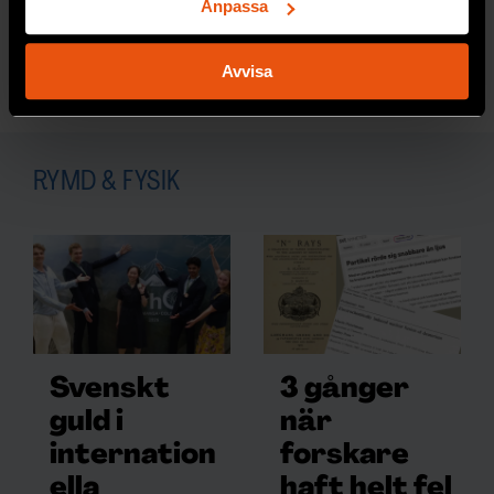
för specifika kännetecken (fingeravtryck)
Anpassa
hypotes om Oorts moln.
Ta reda på mer om hur dina personliga uppgifter
behandlas och ställ in dina preferenser i
detaljsektionen
.
RYMD & FYSIK
Avvisa
Du kan ändra eller dra tillbaka ditt samtycke när som
helst från cookie-förklaringen.
Vi använder enhetsidentifierare för att anpassa innehållet
RYMD & FYSIK
och annonserna till användarna, tillhandahålla funktioner
för sociala medier och analysera vår trafik. Vi
vidarebefordrar även sådana identifierare och annan
information från din enhet till de sociala medier och
annons- och analysföretag som vi samarbetar med.
Dessa kan i sin tur kombinera informationen med annan
information som du har tillhandahållit eller som de har
samlat in när du har använt deras tjänster.
Svenskt
3 gånger
guld i
när
internation
forskare
ella
haft helt fel