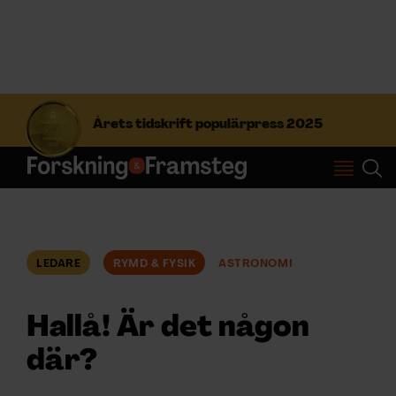
S
ö
Årets tidskrift populärpress 2025
k
e
f
Prenumerera
t
e
r
Logga in
:
LEDARE
RYMD & FYSIK
ASTRONOMI
NYHETSBREV
Hallå! Är det någon
ÄMNEN
där?