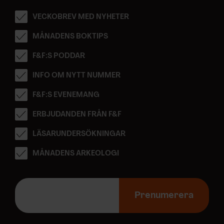
VECKOBREV MED NYHETER
MÅNADENS BOKTIPS
F&F:S PODDAR
INFO OM NYTT NUMMER
F&F:S EVENEMANG
ERBJUDANDEN FRÅN F&F
LÄSARUNDERSÖKNINGAR
MÅNADENS ARKEOLOGI
E
-
Prenumerera
p
o