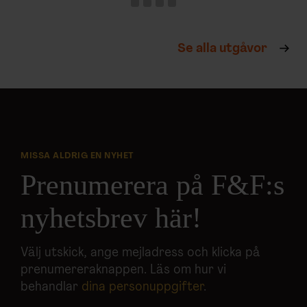
Se alla utgåvor
MISSA ALDRIG EN NYHET
Prenumerera på F&F:s
nyhetsbrev här!
Välj utskick, ange mejladress och klicka på
prenumereraknappen. Läs om hur vi
behandlar
dina personuppgifter
.