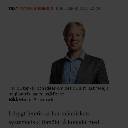
ARKIV & E-TIDNING
TEXT
PATRIK HADENIUS
PUBLICERAD
2013-12-18
LYSSNA/PODD
EVENEMANG & RESOR
SHOP
KONTAKTA F&F
SKRIV I F&F
Har du tankar och idéer om det du just läst? Mejla
PRENUMERERA PÅ F&F
mig! patrik.hadenius@fof.se
Bild:
Martin Stenmark
ANNONSERA I F&F
I drygt femtio år har människan
systematiskt försökt få kontakt med
OM F&F