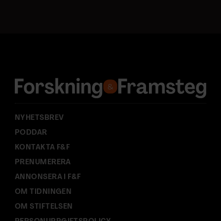
s
t
a
d
r
e
s
s
:
NYHETSBREV
PODDAR
KONTAKTA F&F
PRENUMERERA
ANNONSERA I F&F
OM TIDNINGEN
OM STIFTELSEN