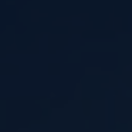
ARKIV & E-TIDNING
LYSSNA/PODD
EVENEMANG & RESOR
SHOP
KONTAKTA F&F
SKRIV I F&F
PRENUMERERA PÅ F&F
ANNONSERA I F&F
OM F&F