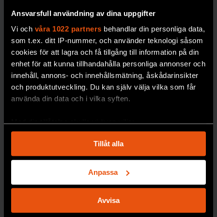
Ansvarsfull användning av dina uppgifter
Vi och
våra 1022 partners
behandlar din personliga data,
som t.ex. ditt IP-nummer, och använder teknologi såsom
cookies för att lagra och få tillgång till information på din
enhet för att kunna tillhandahålla personliga annonser och
Svenskt
3 gånger
innehåll, annons- och innehållsmätning, åskådarinsikter
och produktutveckling. Du kan själv välja vilka som får
guld i
när
använda din data och i vilka syften.
internation
forskare
ella
haft helt fel
Med din tillåtelse skulle vi även vilja:
fysikolympi
Ibland är forskarnas
Samla in information om din geografiska plats
Tillåt alla
misstag mer
aden
som kan ha en noggrannhet på upp till flera meter
spektakulära än
Identifiera din enhet genom att aktivt skanna den
Leshi Zhang tar
hem
vanligt.
för specifika kännetecken (fingeravtryck)
Anpassa
guldmedalj för
Ta reda på mer om hur dina personliga uppgifter
Sverige i den
PREMIUM
FYSIK
behandlas och ställ in dina preferenser i
detaljsektionen
.
internationella
Avvisa
Du kan ändra eller dra tillbaka ditt samtycke när som
fysikolympiaden.