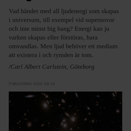
ARKIV & E-TIDNING
Vad händer med all ljudenergi som skapas
LYSSNA/PODD
i universum, till exempel vid supernovor
och inte minst big bang? Energi kan ju
EVENEMANG & RESOR
varken skapas eller förstöras, bara
omvandlas. Men ljud behöver ett medium
SHOP
att existera i och rymden är tom.
KONTAKTA F&F
/Carl Albert Carlstein, Göteborg
SKRIV I F&F
PUBLICERAD
2020-08-13
PRENUMERERA PÅ F&F
ANNONSERA I F&F
OM F&F