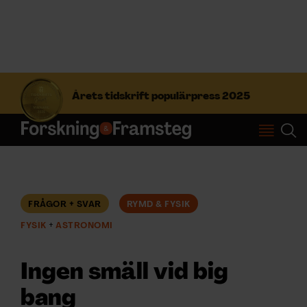
S
ö
Årets tidskrift populärpress 2025
k
e
f
Prenumerera
t
e
r
Logga in
:
FRÅGOR + SVAR
RYMD & FYSIK
FYSIK
ASTRONOMI
NYHETSBREV
Ingen smäll vid big
ÄMNEN
bang