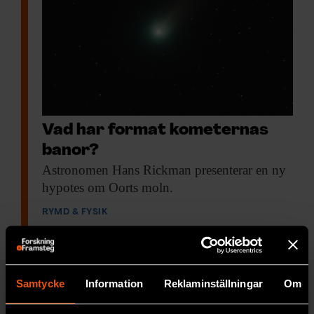
Vad har format kometernas
banor?
Astronomen Hans Rickman
presenterar en ny
hypotes om Oorts moln.
RYMD & FYSIK
Samtycke
Information
Reklaminställningar
Om
RYMD & FYSIK