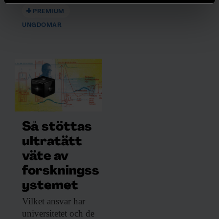
helst från cookie-förklaringen.
PREMIUM
Vi använder enhetsidentifierare för att anpassa innehållet
UNGDOMAR
och annonserna till användarna, tillhandahålla funktioner
för sociala medier och analysera vår trafik. Vi
vidarebefordrar även sådana identifierare och annan
information från din enhet till de sociala medier och
annons- och analysföretag som vi samarbetar med.
Dessa kan i sin tur kombinera informationen med annan
information som du har tillhandahållit eller som de har
samlat in när du har använt deras tjänster.
Så stöttas
ultratätt
väte av
forskningss
ystemet
Vilket ansvar har
universitetet och de