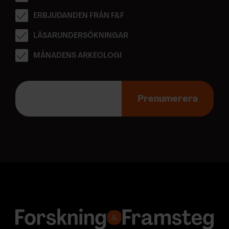
ERBJUDANDEN FRÅN F&F
LÄSARUNDERSÖKNINGAR
MÅNADENS ARKEOLOGI
E
-
Prenumerera
p
o
s
t
a
d
r
e
s
s