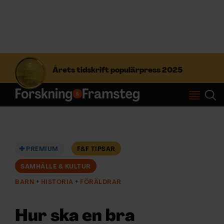
S
ö
Årets tidskrift populärpress 2025
k
e
f
Prenumerera
t
e
r
Logga in
:
PREMIUM
F&F TIPSAR
SAMHÄLLE & KULTUR
NYHETSBREV
BARN
HISTORIA
FÖRÄLDRAR
ÄMNEN
Hur ska en bra