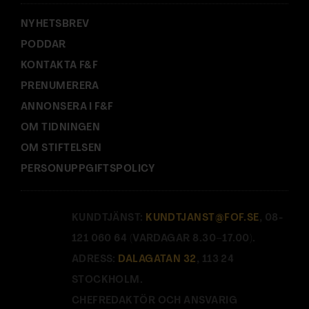
:
NYHETSBREV
Beställ i dag!
PODDAR
KONTAKTA F&F
PRENUMERERA
ANNONSERA I F&F
Vad tror du kommer efter det
OM TIDNINGEN
engagerade och nästan lite curling-
OM STIFTELSEN
orienterade föräldraskapet som är
PERSONUPPGIFTSPOLICY
normen i dag?
– Många tiders föräldraskap är ju en
KUNDTJÄNST:
KUNDTJANST@FOF.SE
, 08-
reaktion på det förra, tänker jag mig. Det är
121 060 64 (VARDAGAR 8.30–17.00).
ganska tydligt under hela 1900-talet att
ADRESS:
DALAGATAN 32
, 113 24
föräldrar har fått mindre och mindre
STOCKHOLM.
auktoritet, samtidigt som barn har fått en
CHEFREDAKTÖR OCH ANSVARIG