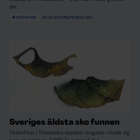
det.
PREMIUM
EVOLUTIONSPSYKOLOGI
Det finns ju en stor uppsjö av litteratur
som riktar sig till föräldrar. Det kanske
inte lika mycket är staten som dikterar
hur vi utformar vårt föräldraskap, men
vi greppar fortfarande efter den perfekta
metoden för att skapa de perfekta
barnen.
– Ja, det gör vi verkligen. Det finns ju så
mycket råd och allt presenteras för oss som
Sveriges äldsta sko funnen
väldigt viktigt. Att man ska ha ett kreativt
Skinnbitar i Historiska
museets magasin visade sig
föräldraskap, eller att man ska ha ett