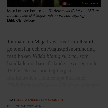
Maja Larsson har skrivit
Föräldrarnas födelse ­– 250 år
av experter, släktingar och andra som lagt sig
.
Bild:
Ola Kjelbye
Journalisten Maja Larssons fick ett stort
genomslag och en Augustprisnominering
med boken
Kläda blodig skjorta
, som
handlade om barnafödande i Sverige under
150 år. Nu har hon tagit sig an
föräldrarollen. Hennes nya bok heter
Föräldrarnas födelse ­– 250 år av experter,
släktingar och andra som lagt sig
.
TEXT
LINA WENNERSTEN-GRADERT
– Jag tyckte verkligen det kändes som en
PUBLICERAD
2025-04-08