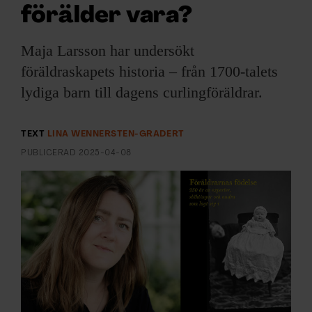
ARKIV & E-TIDNING
förälder vara?
LYSSNA/PODD
Maja Larsson har undersökt
föräldraskapets historia – från 1700-talets
EVENEMANG & RESOR
lydiga barn till dagens curlingföräldrar.
SHOP
TEXT
LINA WENNERSTEN-GRADERT
KONTAKTA F&F
PUBLICERAD
2025-04-08
SKRIV I F&F
PRENUMERERA PÅ F&F
ANNONSERA I F&F
OM F&F