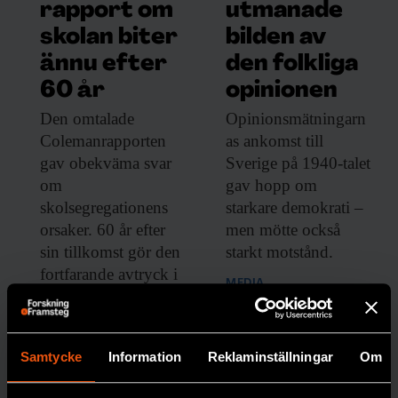
rapport om
utmanade
omyndigförklarad. Barnen blir
skolan biter
bilden av
omhändertagna och man själv kan hamna
ännu efter
den folkliga
på arbetsstuga. Samhället vill inte riktigt
60 år
opinionen
hjälpa ogifta mödrar, för det kunde ses som
Den omtalade
Opinionsmätningarn
att man uppmuntrar kvinnornas lösaktiga
Colemanrapporten
as ankomst till
leverne. Men att faktiskt be om hjälp är
gav obekväma svar
Sverige på 1940-talet
också ett sätt att visa att man bryr sig om
om
gav hopp om
skolsegregationens
starkare demokrati –
sina barn.
orsaker. 60 år efter
men mötte också
sin tillkomst gör den
starkt motstånd.
När börjar staten kliva in och försöka
fortfarande avtryck i
styra upp föräldraskapet?
MEDIA
debatten.
­– Det första är i mitten av 1700-talet när
SOCIOLOGI
föräldrarådgivningen införs och man
Samtycke
Information
Reklaminställningar
Om
placerar barnmorskor och läkare runt om i