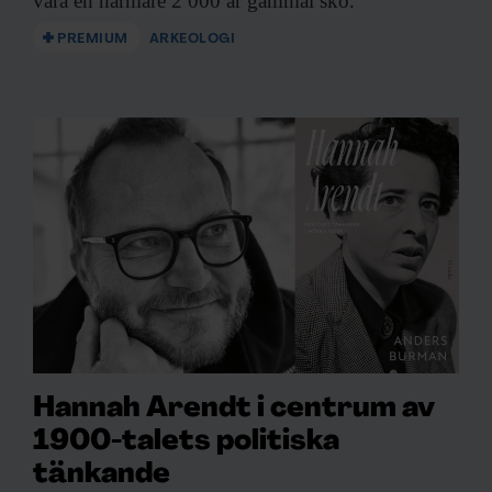
vara en närmare 2 000 år gammal sko.
föräldraskap som ger självkänsla. Det finns
PREMIUM
ARKEOLOGI
litteratur och metoder för varje problem –
”blöjfri på tre dagar” – mycket sådant.
Man förväntas vara
up to date
med alla de
här olika metoderna och vara kompetent
som förälder.
Att använda skam i barnuppfostran är
inte så populärt i dag.
– Nej, uppmaningar som ”Du borde
skämmas!” – det jobbar vi inte så mycket
med i dag. Det handlar ofta om att man ska
Hannah Arendt i centrum av
använda någon metod, till exempel att man
1900-talets politiska
ska vara lågaffektiv och reda ut efteråt vad
tänkande