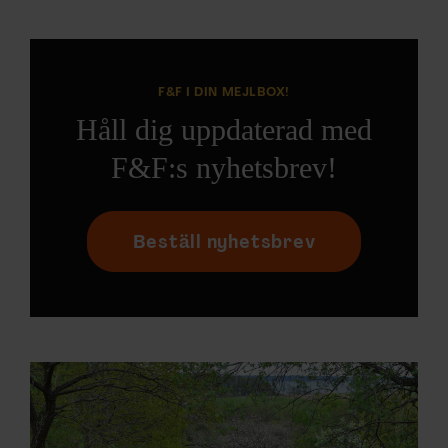
F&F I DIN MEJLBOX!
Håll dig uppdaterad med
F&F:s nyhetsbrev!
Beställ nyhetsbrev