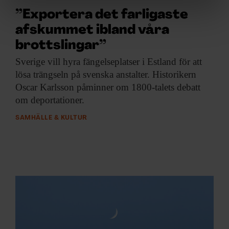
”Exportera det farligaste
Vi använder enhetsidentifierare för att anpassa innehållet
afskummet ibland våra
och annonserna till användarna, tillhandahålla funktioner
för sociala medier och analysera vår trafik. Vi
brottslingar”
vidarebefordrar även sådana identifierare och annan
Sverige vill hyra
fängelseplatser i Estland för att
information från din enhet till de sociala medier och
lösa trängseln på svenska anstalter. Historikern
annons- och analysföretag som vi samarbetar med.
Oscar Karlsson påminner om 1800-talets debatt
Dessa kan i sin tur kombinera informationen med annan
om deportationer.
information som du har tillhandahållit eller som de har
samlat in när du har använt deras tjänster.
SAMHÄLLE & KULTUR