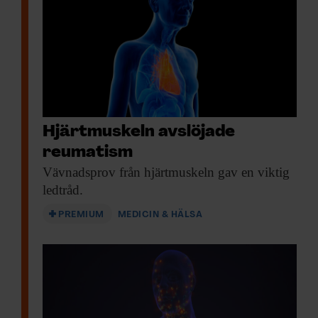
Hjärtmuskeln avslöjade
reumatism
Vävnadsprov från hjärtmuskeln
gav en viktig
ledtråd.
PREMIUM
MEDICIN & HÄLSA