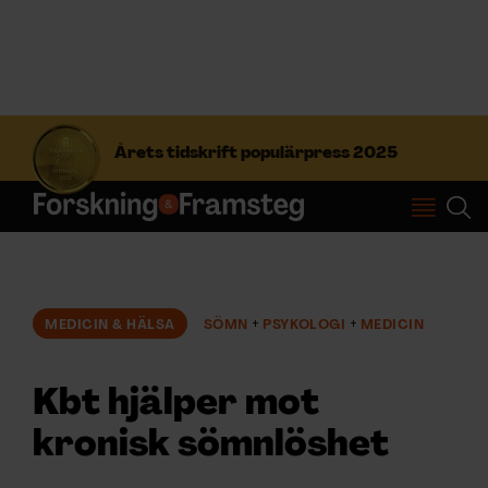
S
ö
Årets tidskrift populärpress 2025
k
e
f
Prenumerera
t
e
r
Logga in
:
MEDICIN & HÄLSA
SÖMN
PSYKOLOGI
MEDICIN
NYHETSBREV
Kbt hjälper mot
ÄMNEN
kronisk sömnlöshet