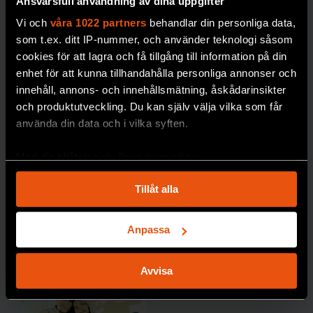
Ansvarsfull användning av dina uppgifter
PREMIUM
g av
Vi och
våra 1022 partners
behandlar din personliga data,
blodso
DÖDLIGHET
som t.ex. ditt IP-nummer, och använder teknologi såsom
cker
cookies för att lagra och få tillgång till information på din
blir
enhet för att kunna tillhandahålla personliga annonser och
dyrare i
innehåll, annons- och innehållsmätning, åskådarinsikter
längde
och produktutveckling. Du kan själv välja vilka som får
n,
använda din data och i vilka syften.
skriver
forskar
Med din tillåtelse skulle vi även vilja:
en
Samla in information om din geografiska plats
Johan
Tillåt alla
som kan ha en noggrannhet på upp till flera meter
Jendle.
Identifiera din enhet genom att aktivt skanna den
DIABETE
för specifika kännetecken (fingeravtryck)
Anpassa
S
Ta reda på mer om hur dina personliga uppgifter
behandlas och ställ in dina preferenser i
detaljsektionen
.
Avvisa
Du kan ändra eller dra tillbaka ditt samtycke när som
helst från cookie-förklaringen.