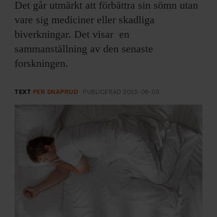
ARKIV & E-TIDNING
Det går utmärkt att förbättra sin sömn utan
vare sig mediciner eller skadliga
LYSSNA/PODD
biverkningar. Det visar en
sammanställning av den senaste
EVENEMANG & RESOR
forskningen.
SHOP
TEXT
PER SNAPRUD
PUBLICERAD
2015-06-05
KONTAKTA F&F
SKRIV I F&F
PRENUMERERA PÅ F&F
ANNONSERA I F&F
OM F&F