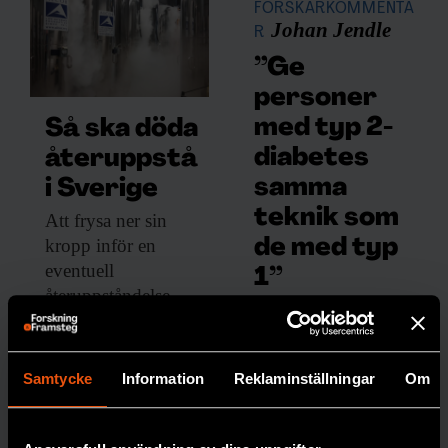
FORSKARKOMMENTA
Johan Jendle
R
”Ge
personer
med typ 2-
Så ska döda
diabetes
återuppstå
samma
i Sverige
teknik som
Att frysa ner
sin
kropp inför en
de med typ
eventuell
1”
återuppståndelse
Att de
kostar drygt två
inte
miljoner kronor. Nu
erbjuds
planeras ett lager för
Samtycke
Information
Reklaminställningar
Om
löpand
djupfrysta människor
e
i norra Sverige.
mätnin