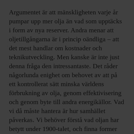
ARKIV & E-TIDNING
Argumentet är att mänskligheten varje år
LYSSNA/PODD
pumpar upp mer olja än vad som upptäcks
i form av nya reserver. Andra menar att
EVENEMANG & RESOR
oljetillgångarna är i princip oändliga – att
det mest handlar om kostnader och
SHOP
teknikutveckling. Men kanske är inte just
denna fråga den intressantaste. Det råder
KONTAKTA F&F
någorlunda enighet om behovet av att på
SKRIV I F&F
ett kontrollerat sätt minska världens
förbrukning av olja, genom effektivisering
PRENUMERERA PÅ F&F
och genom byte till andra energikällor. Vad
vi då måste hantera är hur samhället
ANNONSERA I F&F
påverkas. Vi behöver förstå vad oljan har
betytt under 1900-talet, och finna former
OM F&F