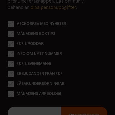
prenumereraknappen. Läs om hur vi
behandlar
dina personuppgifter
.
VECKOBREV MED NYHETER
MÅNADENS BOKTIPS
F&F:S PODDAR
INFO OM NYTT NUMMER
F&F:S EVENEMANG
ERBJUDANDEN FRÅN F&F
LÄSARUNDERSÖKNINGAR
MÅNADENS ARKEOLOGI
E