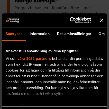
Norge korrupt”
Norge vill vara
ett klimatföredöme – men
fortsätter att satsa på olja. Möt Lisa Röstlund
som har granskat dubbelmoralen i sin nya bok
”Norgeparadoxen”.
Samtycke
Information
Reklaminställningar
Om
PREMIUM
MILJÖ & KLIMAT
Ansvarsfull användning av dina uppgifter
Vi och
våra 1022 partners
behandlar din personliga data,
som t.ex. ditt IP-nummer, och använder teknologi såsom
cookies för att lagra och få tillgång till information på din
enhet för att kunna tillhandahålla personliga annonser och
innehåll, annons- och innehållsmätning, åskådarinsikter
och produktutveckling. Du kan själv välja vilka som får
använda din data och i vilka syften.
Hybridoljor: bättre för luften –
Med din tillåtelse skulle vi även vilja: