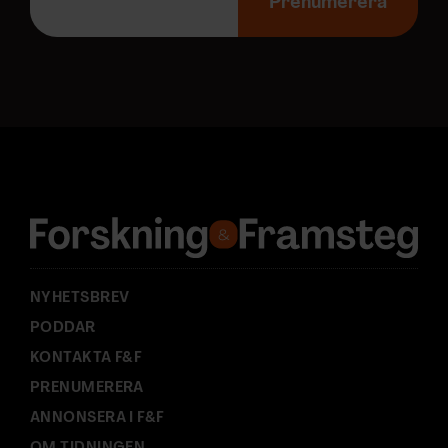
-
Prenumerera
p
o
s
t
a
d
r
e
s
s
:
NYHETSBREV
PODDAR
KONTAKTA F&F
PRENUMERERA
ANNONSERA I F&F