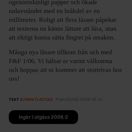
ogenomskinligt papper och ökade
radavståndet med en bråkdel av en
millimeter. Roligt att flera läsare påpekat
att texterna nu känns lättare att läsa, utan
att riktigt kunna sätta fingret på orsaken.
Många nya läsare tillkom från och med
F&F 1/06. Vi hälsar er varmt välkomna
och hoppas att ni kommer att stortrivas hos
oss!
TEXT
BJÖRN FJÆSTAD
PUBLICERAD
2006-03-01
Ingår i utgåva 2006/2