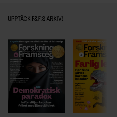
UPPTÄCK F&F:S ARKIV!