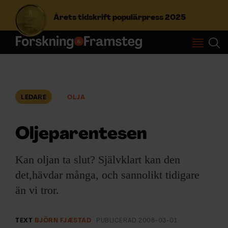
Årets tidskrift populärpress 2025
S
ö
k
e
f
LEDARE
OLJA
Prenumerera
t
e
r
Oljeparentesen
Logga in
:
Kan oljan ta slut? Självklart kan den
det,hävdar många, och sannolikt tidigare
NYHETSBREV
än vi tror.
ÄMNEN
TEXT
BJÖRN FJÆSTAD
PUBLICERAD
2006-03-01