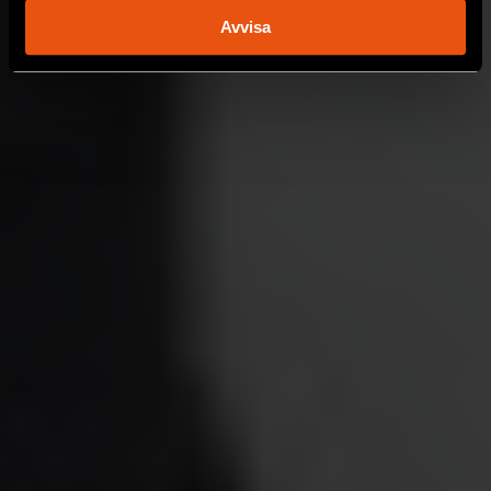
behandlas och ställ in dina preferenser i
detaljsektionen
.
Avvisa
Du kan ändra eller dra tillbaka ditt samtycke när som
helst från cookie-förklaringen.
Vi använder enhetsidentifierare för att anpassa innehållet
och annonserna till användarna, tillhandahålla funktioner
för sociala medier och analysera vår trafik. Vi
vidarebefordrar även sådana identifierare och annan
information från din enhet till de sociala medier och
annons- och analysföretag som vi samarbetar med.
Dessa kan i sin tur kombinera informationen med annan
information som du har tillhandahållit eller som de har
samlat in när du har använt deras tjänster.