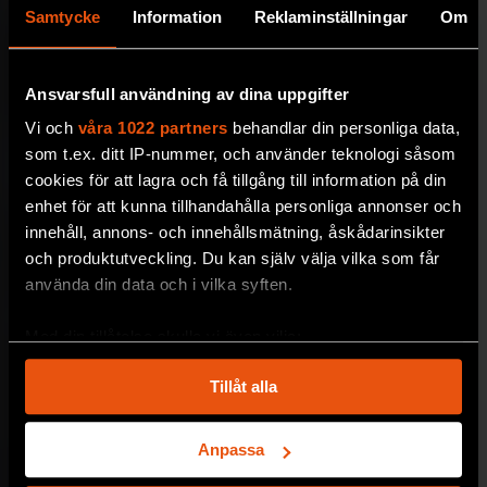
Samtycke
Information
Reklaminställningar
Om
Ansvarsfull användning av dina uppgifter
Vi och
våra 1022 partners
behandlar din personliga data,
som t.ex. ditt IP-nummer, och använder teknologi såsom
cookies för att lagra och få tillgång till information på din
enhet för att kunna tillhandahålla personliga annonser och
innehåll, annons- och innehållsmätning, åskådarinsikter
och produktutveckling. Du kan själv välja vilka som får
använda din data och i vilka syften.
Med din tillåtelse skulle vi även vilja:
Samla in information om din geografiska plats
Tillåt alla
som kan ha en noggrannhet på upp till flera meter
Identifiera din enhet genom att aktivt skanna den
för specifika kännetecken (fingeravtryck)
Anpassa
Ta reda på mer om hur dina personliga uppgifter