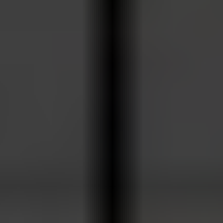
ARKIV & E-TIDNING
LYSSNA/PODD
EVENEMANG & RESOR
SHOP
KONTAKTA F&F
SKRIV I F&F
PRENUMERERA PÅ F&F
ANNONSERA I F&F
OM F&F