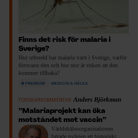
till myggorna
Myggor som dricker urin från kor får
normalt en sorts energikick. De flyger
längre, lever längre och reproducerar sig
Finns det risk för malaria i
bättre. Med den syntetiska doften i fällorna
Sverige?
lockades myggor i alla levnadsstadier,
Hur utbredd har
malaria varit i Sverige, varför
vilket Rickard Ignell tror är en viktig
försvann den och hur stor är risken att den
kommer tillbaka?
förklaring till framgången.
PREMIUM
MEDICIN & HÄLSA
Anders Björkman
FORSKARKOMMENTAR
”Malariaprojekt kan öka
motståndet mot vaccin”
Världshälsoorganisationen
fattade nyligen
ett historiskt