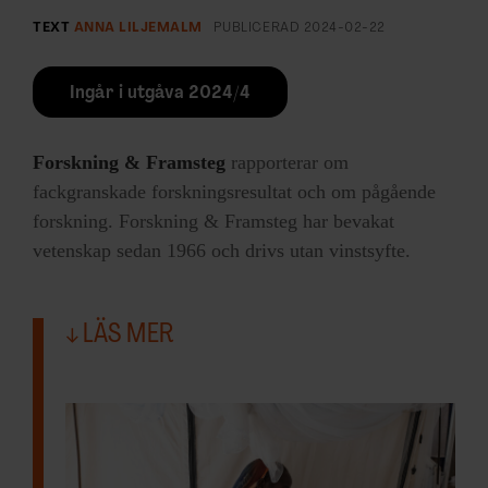
Rickard Ignell, professor på institutionen
TEXT
ANNA LILJEMALM
PUBLICERAD
2024-02-22
för växtskyddsbiologi vid Sveriges
lantbruksuniversitet, SLU.
Ingår i utgåva 2024/4
Under två års tid utrustades 50 av byns 134
Forskning & Framsteg
rapporterar om
lerhus med insektsfällor i ett
fackgranskade forskningsresultat och om pågående
forskningsprojekt. Fällorna riggades med
forskning. Forskning & Framsteg har bevakat
en syntetisk doft av kourin, och byttes ut
vetenskap sedan 1966 och drivs utan vinstsyfte.
var tredje eller fjärde vecka för att
säkerställa att doften var tillräckligt stark.
En annan etiopisk by, Magge, fungerade
LÄS MER
som kontroll.
Fungerade bättre än
väntat mot malaria