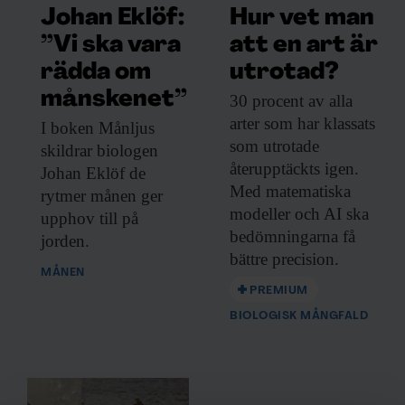
F&F I DIN MEJLBOX!
Johan Eklöf:
Hur vet man
Håll dig uppdaterad med
”Vi ska vara
att en art är
F&F:s nyhetsbrev!
rädda om
utrotad?
månskenet”
30 procent av
alla
arter som har klassats
I boken Månljus
Beställ nyhetsbrev
som utrotade
skildrar biologen
återupptäckts igen.
Johan Eklöf de
Med matematiska
rytmer månen ger
modeller och AI ska
upphov till på
bedömningarna få
jorden.
bättre precision.
MÅNEN
PREMIUM
BIOLOGISK MÅNGFALD