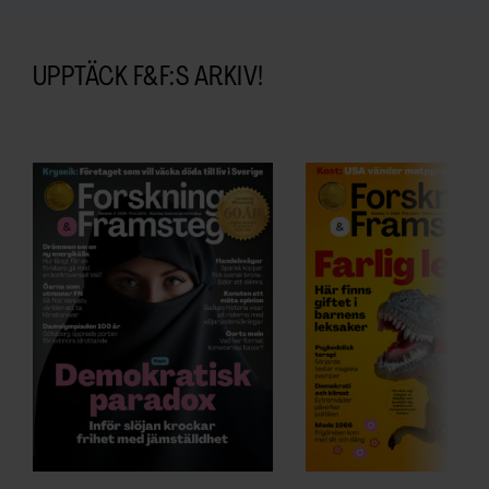
UPPTÄCK F&F:S ARKIV!