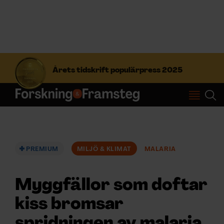
S
ö
Årets tidskrift populärpress 2025
k
e
f
Prenumerera
t
e
r
Logga in
:
PREMIUM
MILJÖ & KLIMAT
MALARIA
NYHETSBREV
Myggfällor som doftar
ÄMNEN
kiss bromsar
spridningen av malaria