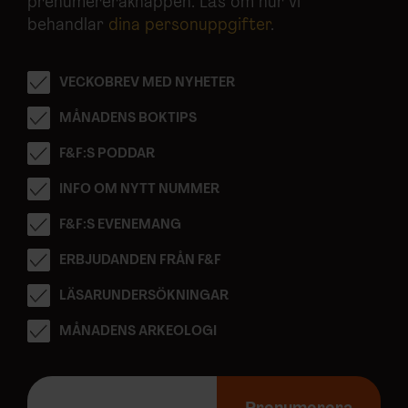
prenumereraknappen. Läs om hur vi
behandlar
dina personuppgifter
.
VECKOBREV MED NYHETER
MÅNADENS BOKTIPS
F&F:S PODDAR
INFO OM NYTT NUMMER
F&F:S EVENEMANG
ERBJUDANDEN FRÅN F&F
LÄSARUNDERSÖKNINGAR
MÅNADENS ARKEOLOGI
E
-