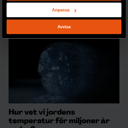
Identifiera din enhet genom att aktivt skanna den
ut.
för specifika kännetecken (fingeravtryck)
Anpassa
Ta reda på mer om hur dina personliga uppgifter
PREMIUM
GIFTER
behandlas och ställ in dina preferenser i
detaljsektionen
.
Avvisa
Du kan ändra eller dra tillbaka ditt samtycke när som
helst från cookie-förklaringen.
Vi använder enhetsidentifierare för att anpassa innehållet
och annonserna till användarna, tillhandahålla funktioner
för sociala medier och analysera vår trafik. Vi
vidarebefordrar även sådana identifierare och annan
information från din enhet till de sociala medier och
annons- och analysföretag som vi samarbetar med.
Dessa kan i sin tur kombinera informationen med annan
information som du har tillhandahållit eller som de har
samlat in när du har använt deras tjänster.
Hur vet vi jordens
temperatur för miljoner år