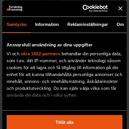
KUNSKAP BASERAD PÅ VETENSKAP
Samtycke
Information
Reklaminställningar
Om
Prenumerera på
Nytt
frysrum på
Forskning & Framsteg!
Ansvarsfull användning av dina uppgifter
Naturhistor
Inlogg till
fof.se
och app •
E-tidning
•
Vi och
våra 1022 partners
behandlar din personliga data,
iska säkrar
Nyhetsbrev • Rabatt på våra
som t.ex. ditt IP-nummer, och använder teknologi såsom
forskning
evenemang
cookies för att lagra och få tillgång till information på din
om
enhet för att kunna tillhandahålla personliga annonser och
innehåll, annons- och innehållsmätning, åskådarinsikter
miljögifter
Beställ i dag!
och produktutveckling. Du kan själv välja vilka som får
Miljöprovbanken vid
använda din data och i vilka syften.
Naturhistoriska
riksmuseet är en av
Med din tillåtelse skulle vi även vilja:
världens äldsta och
Samla in information om din geografiska plats
mest omfattande. Nu
Tillåt alla
som kan ha en noggrannhet på upp till flera meter
behöver den byggas