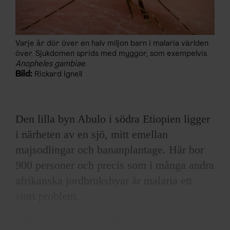
Varje år dör över en halv miljon barn i malaria världen
över. Sjukdomen sprids med myggor, som exempelvis
Anopheles gambiae
.
Bild:
Rickard Ignell
Den lilla byn Abulo i södra Etiopien ligger
i närheten av en sjö, mitt emellan
majsodlingar och bananplantage. Här bor
900 personer och precis som i många andra
afrikanska jordbruksbyar är malaria ett
stort problem.
– Det är barnen som blir sjukast, säger