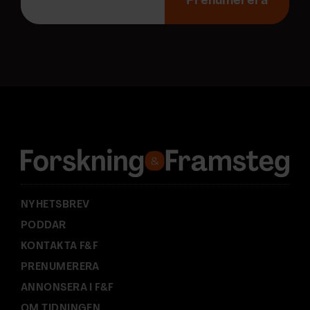
Prenumerera
p
o
s
t
a
d
r
e
s
s
:
NYHETSBREV
PODDAR
KONTAKTA F&F
PRENUMERERA
ANNONSERA I F&F
OM TIDNINGEN