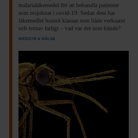
malarialäkemedel för att behandla patienter
Inga fortsatta medel
som insjuknat i covid-19. Sedan dess har
läkemedlet hunnit klassas som både verksamt
till
och rentav farligt – vad var det som hände?
utvecklingsforskning
MEDICIN & HÄLSA
Forskningen har finansierats av
biståndsbudgeten, genom Vetenskapsrådet,
men sommaren 2023 beslutade regeringen
att
sluta finansiera nya projekt inom
utvecklingsforskning
. Detta enligt ett
ändringsbeslut i Vetenskapsrådets
regleringsbrev. Redan beviljade
forskningsprojekt löper dock projekttiden
ut.
Kommer ni att fortsätta er forskning?