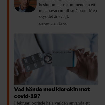
beslut om att rekommendera ett
malariavaccin till små barn. Men
skyddet är svagt.
Rickard Ignell är professor på institutionen för
MEDICIN & HÄLSA
växtskyddsbiologi vid Sveriges lantbruksuniversitet.
Bild:
SLU
– Tyvärr kunde vi inte erbjuda fällorna till
båda byarna eftersom en behövde fungera
som kontroll. Vi är intresserade av att
fortsätta forskningen och testa i fler byar
och i fler länder, med fler dofter. Men som
det ser ut nu kommer inte Vetenskapsrådet
ge ytterligare medel till bilaterala
Vad hände med klorokin mot
covid-19?
samarbeten, säger han.
I februari började
hela världen använda ett