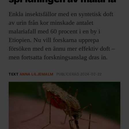
ARKIV & E-TIDNING
Enkla insektsfällor med en syntetisk doft
LYSSNA/PODD
av urin från kor minskade antalet
malariafall med 60 procent i en by i
EVENEMANG & RESOR
Etiopien. Nu vill forskarna upprepa
försöken med en ännu mer effektiv doft –
SHOP
men fortsatta forskningsanslag dras in.
KONTAKTA F&F
TEXT
ANNA LILJEMALM
PUBLICERAD
2024-02-22
SKRIV I F&F
PRENUMERERA PÅ F&F
ANNONSERA I F&F
OM F&F