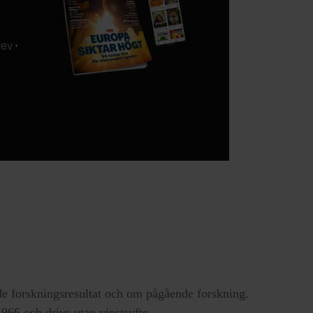
ev •
e forskningsresultat och om pågående forskning.
66 och drivs utan vinstsyfte.