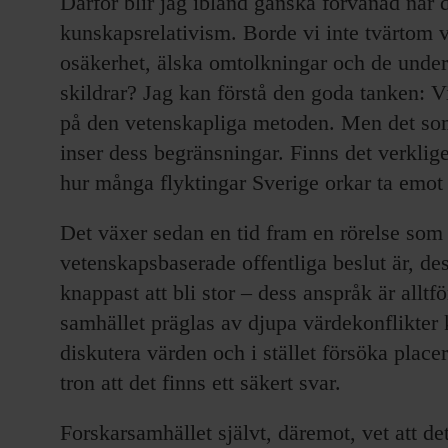
Därför blir jag ibland ganska förvånad när d
kunskapsrelativism. Borde vi inte tvärtom 
osäkerhet, älska omtolkningar och de unde
skildrar? Jag kan förstå den goda tanken: V
på den vetenskapliga metoden. Men det som
inser dess begränsningar. Finns det verkligen
hur många flyktingar Sverige orkar ta emot 
Det växer sedan en tid fram en rörelse som
vetenskapsbaserade offentliga beslut är, d
knappast att bli stor – dess anspråk är alltfö
samhället präglas av djupa värdekonflikter k
diskutera värden och i stället försöka plac
tron att det finns ett säkert svar.
Forskarsamhället självt, däremot, vet att det i