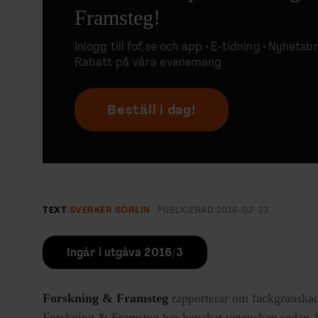
Framsteg!
Inlogg till
fof.se
och app •
E-tidning
• Nyhetsbr
Rabatt på våra evenemang
Beställ i dag!
TEXT
SVERKER SÖRLIN
PUBLICERAD
2016-02-23
Ingår i utgåva 2016/3
Forskning & Framsteg
rapporterar om fackgranskad
Forskning & Framsteg har bevakat vetenskap sedan 19