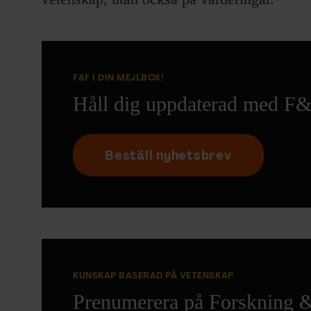
F&F I DIN MEJLBOX!
Håll dig uppdaterad med F&
Beställ nyhetsbrev
KUNSKAP BASERAD PÅ VETENSKAP
Prenumerera på Forskning 