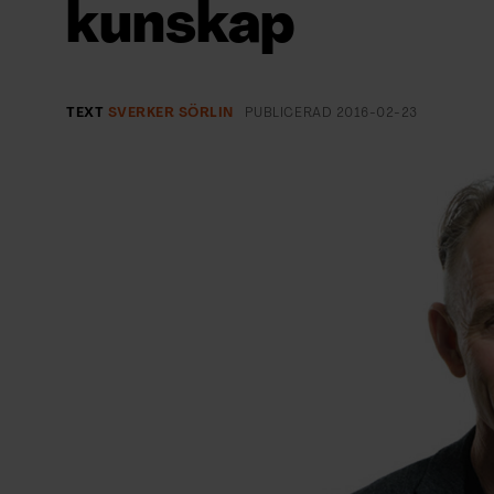
kunskap
EVENEMANG & RESOR
SHOP
TEXT
SVERKER SÖRLIN
PUBLICERAD
2016-02-23
KONTAKTA F&F
SKRIV I F&F
PRENUMERERA PÅ F&F
ANNONSERA I F&F
OM F&F