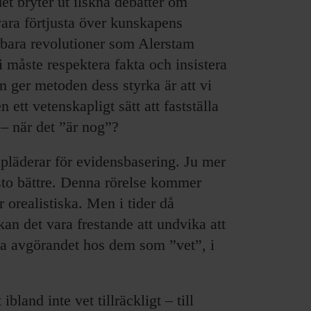
et bryter ut ilskna debatter om
vara förtjusta över kunskapens
rbara revolutioner som Alerstam
i måste respektera fakta och insistera
 ger metoden dess styrka är att vi
 ett vetenskapligt sätt att fastställa
– när det ”är nog”?
 pläderar för evidensbasering. Ju mer
esto bättre. Denna rörelse kommer
r orealistiska. Men i tider då
an det vara frestande att undvika att
era avgörandet hos dem som ”vet”, i
bland inte vet tillräckligt – till