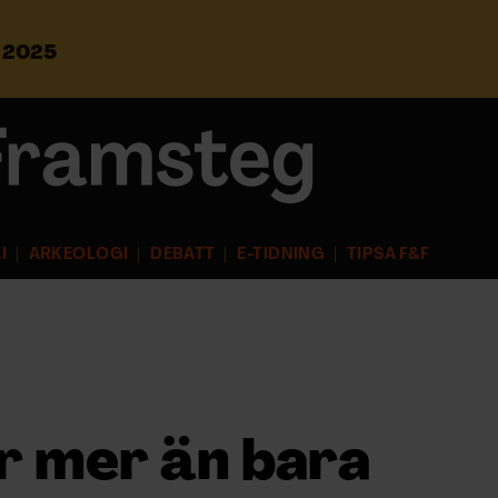
s 2025
S
ö
k
e
f
t
e
r
I
ARKEOLOGI
DEBATT
E-TIDNING
TIPSA F&F
:
 mer än bara