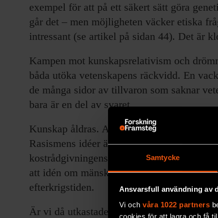
exempel för att på ett säkert sätt göra genet
går det – men möjligheten väcker etiska fr
intressant (se artikel på sidan 44). Det är kl
Kampen mot kunskapsrelativism och drömm
båda utöka vetenskapens räckvidd. En vacke
de många sidor av tillvaron som saknar vet
bara är en del av svaret.
Kunskap åldras. Annan kunskap var inte särs
Rasismens idéer är kardinalexemplet. Men ”
kostrådgivningens, pedagogikens, ekonomins.
Samtycke
att idén om mänsklig påverkan på klimatet 
efterkrigstiden.
Ansvarsfull användning av d
Vi och
våra 1022 partners
be
Är vi då utkastade i en kall, mörk värld där
cookies för att lagra och få t