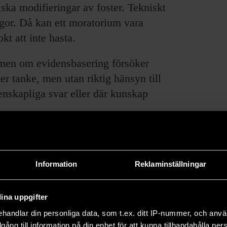
iska modifieringar av foster. Tekniskt
ågor. Då kan ett moratorium vara
okt att inte hasta.
en om evidensbasering försöker
r tanke, men utan riktig hänsyn till
enskapliga svar eller där kunskap
kilt bra, fast den var vetenskaplig.
revolutioner” sker på alla områden:
 Det kan vara nyttigt att erinra sig
Information
Reklaminställningar
avfärdades som oseriös långt in på
ina uppgifter
handlar din personliga data, som t.ex. ditt IP-nummer, och anv
 vi inte kan lita på något? Tvärtom.
illgång till information på din enhet för att kunna tillhandahålla pe