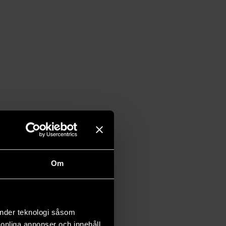
Om
änder teknologi såsom
rsonliga annonser och innehåll,