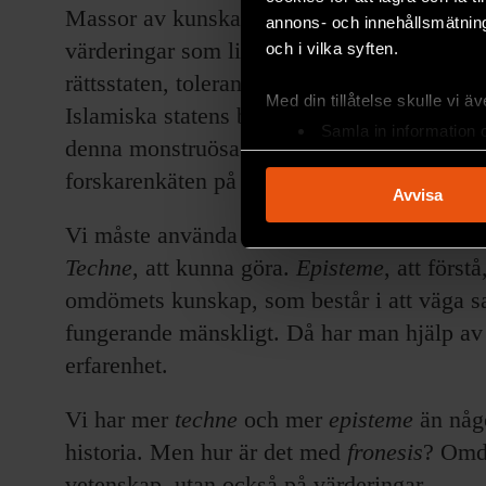
Massor av kunskap består. Men framför allt
annons- och innehållsmätning
värderingar som ligger till grund för våra
och i vilka syften.
rättsstaten, toleransen inför andra. Där vi 
Med din tillåtelse skulle vi äve
Islamiska statens besynnerliga kalifat, går 
Samla in information 
denna monstruösa makt bekämpas? Bomber bi
Identifiera din enhet 
forskarenkäten på sidan 28). Entydiga veten
Ta reda på mer om hur dina pe
Avvisa
eller dra tillbaka ditt samtyc
Vi måste använda vårt omdöme. Grekerna sk
Techne
, att kunna göra.
Episteme
, att först
Vi använder enhetsidentifierar
sociala medier och analysera 
omdömets kunskap, som består i att väga sa
till de sociala medier och a
fungerande mänskligt. Då har man hjälp av k
med annan information som du 
erfarenhet.
Vi har mer
techne
och mer
episteme
än någo
historia. Men hur är det med
fronesis
? Omdö
vetenskap, utan också på värderingar.