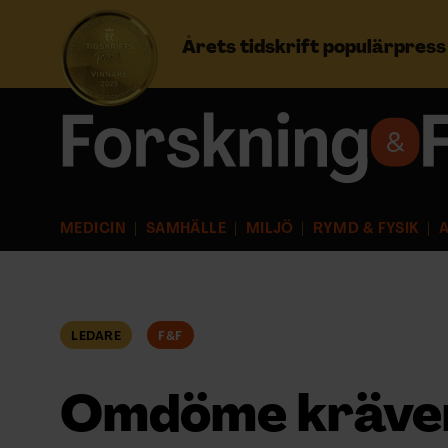
Årets tidskrift populärpres
Prenumerera
Logga in
MEDICIN
SAMHÄLLE
MILJÖ
RYMD & FYSIK
A
NYHETSBREV
ÄMNEN
LEDARE
F&F
ARKIV & E-TIDNING
Omdöme kräver
LYSSNA/PODD