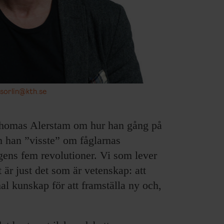
sorlin@kth.se
 Thomas Alerstam om hur han gång på
m han ”visste” om fåglarnas
ngens fem revolutioner. Vi som lever
är just det som är vetenskap: att
 kunskap för att framställa ny och,