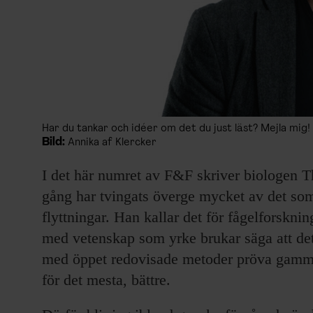
Har du tankar och idéer om det du just läst? Mejla mig!
Bild:
Annika af Klercker
I det här numret av F&F skriver biologen
gång har tvingats överge mycket av det so
flyttningar. Han kallar det för fågelforskni
med vetenskap som yrke brukar säga att det 
med öppet redovisade metoder pröva gammal
för det mesta, bättre.