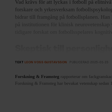
Vad krävs för att lyckas i fotboll på elitniv
forskare och yrkesverksam fotbollspsykolog
bidrar till framgång på fotbollsplanen. Han
på institutionen för klinisk neurovetenskap 
tidigare forskat om fotbollsspelares kognit
Skeptisk till personlig
Predrag Petrovics
tidigare arbete
hade gett 
TEXT
LEON VOSS GUSTAVSSON
PUBLICERAD
2025-01-23
omfattade endast
51 spelare från Allsvensk
att resultaten kunde generaliseras och ge en
Forskning & Framsteg
rapporterar om fackgranskad
sambandet mellan personlighet och framgå
Forskning & Framsteg har bevakat vetenskap sedan 19
Alberto Filgueiras samma personlighetstest
Brasiliens högsta liga.
Detta gav ett omfattande material. Resulta