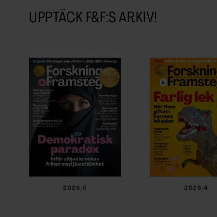
Beställ nyhetsbrev
UPPTÄCK F&F:S ARKIV!
KUNSKAP BASERAD PÅ VETENSKAP
Prenumerera på Forskning 
Framsteg!
Inlogg till
fof.se
och app •
E-tidning
• Nyhetsbr
Rabatt på våra evenemang
2026/5
2026/4
Beställ i dag!