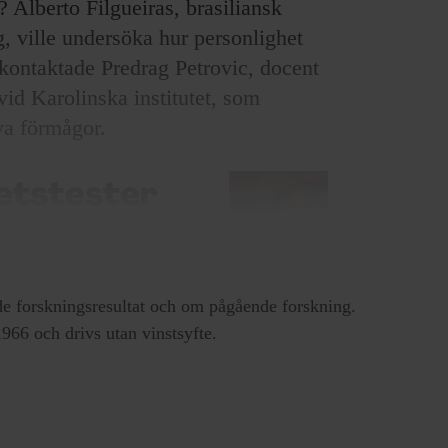
å? Alberto Filgueiras, brasiliansk
, ville undersöka hur personlighet
 kontaktade Predrag Petrovic, docent
vid Karolinska institutet, som
iva förmågor.
hetstester
lovande insikter, men
an
. För att säkerställa
 bredare bild av
e forskningsresultat och om pågående forskning.
ng, genomförde
66 och drivs utan vinstsyfte.
er på 153 spelare från
ten jämfördes sedan
Predrag Petrovic,