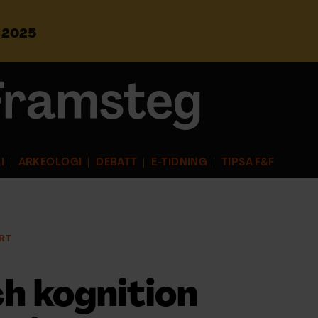
s 2025
S
ö
k
e
f
t
e
r
I
ARKEOLOGI
DEBATT
E-TIDNING
TIPSA F&F
:
RT
h kognition