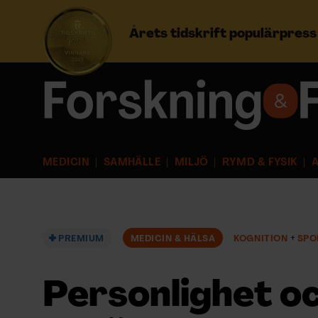
Årets tidskrift populärpres
Prenumerera
Logga in
MEDICIN
SAMHÄLLE
MILJÖ
RYMD & FYSIK
A
NYHETSBREV
ÄMNEN
PREMIUM
MEDICIN & HÄLSA
KOGNITION
SPO
ARKIV & E-TIDNING
Personlighet oc
LYSSNA/PODD