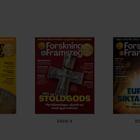
&
ev •
2026/3
2