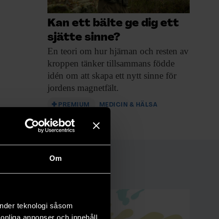
Kan ett bälte ge dig ett
sjätte sinne?
En teori om
hur hjärnan och resten av
kroppen tänker tillsammans födde
idén om att skapa ett nytt sinne för
jordens magnetfält.
PREMIUM
MEDICIN & HÄLSA
Om
änder teknologi såsom
rsonliga annonser och innehåll,