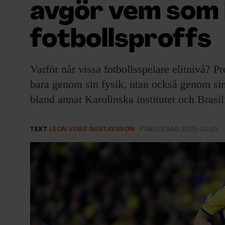
avgör vem som 
EVENEMANG & RESOR
fotbollsproffs
SHOP
KONTAKTA F&F
Varför når vissa fotbollsspelare elitnivå? Pr
bara genom sin fysik, utan också genom sin
SKRIV I F&F
bland annat Karolinska institutet och Brasil
PRENUMERERA PÅ F&F
TEXT
LEON VOSS GUSTAVSSON
PUBLICERAD
2025-01-23
ANNONSERA I F&F
OM F&F