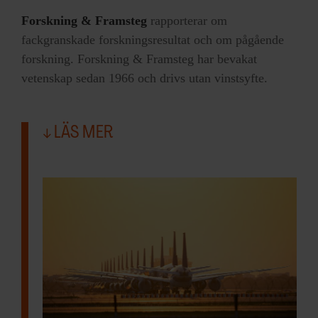
lättare att göra om alla andra också gör
dem.
Forskning & Framsteg
rapporterar om
fackgranskade forskningsresultat och om pågående
Liknande system – med personliga
forskning. Forskning & Framsteg har bevakat
koldioxidkvoter – föreslogs av andra
vetenskap sedan 1966 och drivs utan vinstsyfte.
forskare redan på 1990-talet, men de slog
aldrig igenom. De liknar EU:s system för
LÄS MER
handel med utsläppsrätter för industrin, fast
på individnivå.