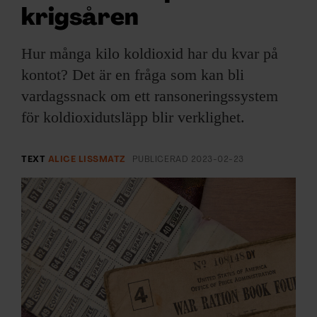
ARKIV & E-TIDNING
krigsåren
LYSSNA/PODD
Hur många kilo koldioxid har du kvar på
kontot? Det är en fråga som kan bli
EVENEMANG & RESOR
vardagssnack om ett ransoneringssystem
för koldioxidutsläpp blir verklighet.
SHOP
KONTAKTA F&F
TEXT
ALICE LISSMATZ
PUBLICERAD
2023-02-23
SKRIV I F&F
PRENUMERERA PÅ F&F
ANNONSERA I F&F
OM F&F