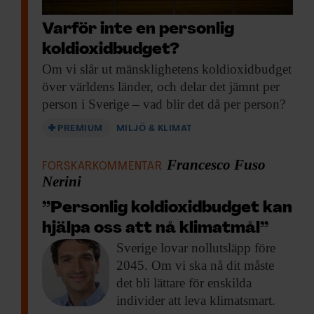
Francesco Fuso Nerini
är
Varför inte en personlig
föreståndare för Climate
koldioxidbudget?
Action Centre vid KTH.
Om vi slår
ut mänsklighetens koldioxidbudget
över världens länder, och delar det jämnt per
En jämlik omställning
person i Sverige – vad blir det då per person?
Francesco Fuso-Nerini är föreståndare för
PREMIUM
MILJÖ & KLIMAT
Climate Action Centre vid Kungliga
Francesco Fuso
FORSKARKOMMENTAR
tekniska högskolan, KTH, och är
Nerini
medförfattare till en annan studie i
Nature
”Personlig koldioxidbudget kan
Sustainability
förra året som ville lyfta upp
hjälpa oss att nå klimatmål”
personliga utsläppsrätter på agendan igen.
Sverige lovar nollutsläpp
före
Han tycker att den brittiska studien är
2045. Om vi ska nå dit måste
intressant, även om han tror att modellen
det bli lättare för enskilda
vore svår att förverkliga.
individer att leva klimatsmart.