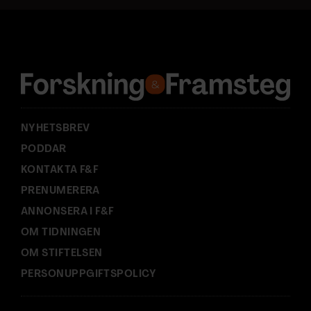
a
d
r
e
s
s
:
NYHETSBREV
PODDAR
KONTAKTA F&F
PRENUMERERA
ANNONSERA I F&F
OM TIDNINGEN
OM STIFTELSEN
PERSONUPPGIFTSPOLICY