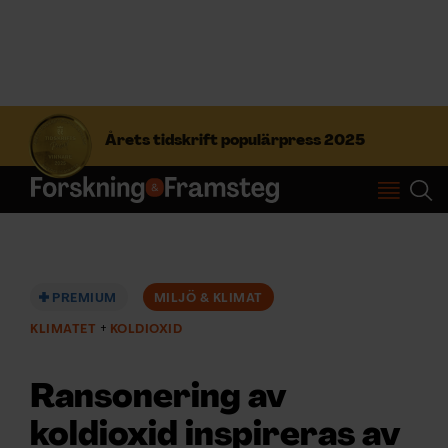
S
ö
Årets tidskrift populärpress 2025
k
e
f
Prenumerera
t
e
r
Logga in
:
PREMIUM
MILJÖ & KLIMAT
KLIMATET
KOLDIOXID
NYHETSBREV
Ransonering av
ÄMNEN
koldioxid inspireras av