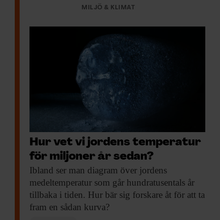
MILJÖ & KLIMAT
– Väldigt få vill lägga hela ansvaret på
privatpersoner, men om vi vill uppnå
klimatmålen med noll nettoutsläpp måste
vi agera på både företags- och
regeringsnivå, och på en personlig nivå,
säger Francesco Fuso-Nerini
.
Författarna till den nya, brittiska studien
menar dock att personliga utsläppsrätter i
praktiken innebär att de fattigare i
Hur vet vi jordens temperatur
samhället drar det tyngsta lasset för
för miljoner år sedan?
Ibland ser man
diagram över jordens
klimatomställningen. Till skillnad från
medeltemperatur som går hundratusentals år
utsläppsrätter är tanken att
tillbaka i tiden. Hur bär sig forskare åt för att ta
koldioxidransonerna inte ska kunna
fram en sådan kurva?
handlas med. Ingen ska kunna köpa sig rätt