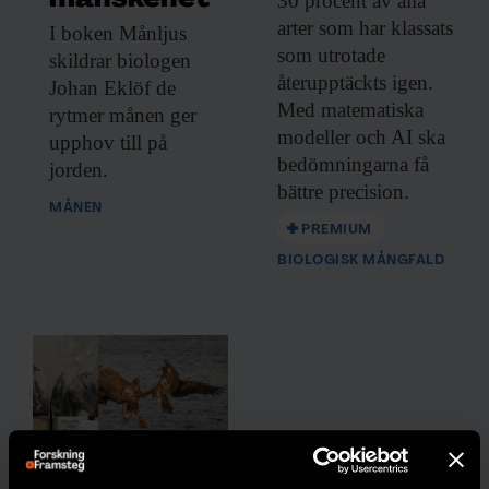
30 procent av
alla
– Vi är fortfarande långt från ett läge där vi
arter som har klassats
I boken Månljus
kan implementera ett så strikt
som utrotade
skildrar biologen
ransoneringssystem. Men en frivillig
återupptäckts igen.
Johan Eklöf de
version skulle kunna vara en mer realistisk
Med matematiska
rytmer månen ger
modeller och AI ska
start, säger Francesco Fuso-Nerini.
upphov till på
bedömningarna få
jorden.
bättre precision.
Han menar att Sveriges strategi under
MÅNEN
covid-19-pandemin pekar på att system
PREMIUM
som bygger på frivillighet också kan
BIOLOGISK MÅNGFALD
fungera. Att uppmuntra människor till att
hålla koll på sina utsläpp och se till att de
har verktygen för att göra det kan räcka
långt.
Nytt