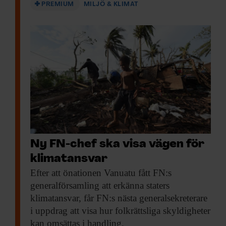
PREMIUM
MILJÖ & KLIMAT
till större utsläpp.
Ransoneringsmodellen är inspirerad av
nödåren i Storbritannien under första och
andra världskriget, där mat- och råvarubrist
ledde till skenande priser, timslånga köer
utanför butiker och ojämn resursfördelning.
De ransoneringar på till exempel mjöl och
smör som infördes innebar knappa
mängder, men accepterades snabbt
Ny FN-chef ska visa vägen för
eftersom de gällde alla.
klimatansvar
Efter att önationen
Vanuatu fått FN:s
generalförsamling att erkänna staters
Svårt att införa
klimatansvar, får FN:s nästa generalsekreterare
i uppdrag att visa hur folkrättsliga skyldigheter
Men skulle vi godta ransoneringskrav i
kan omsättas i handling.