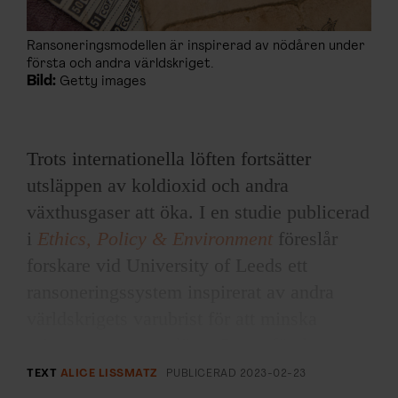
Ransoneringsmodellen är inspirerad av nödåren under
första och andra världskriget.
Bild:
Getty images
Trots internationella löften fortsätter
utsläppen av koldioxid och andra
växthusgaser att öka. I en studie publicerad
i
Ethics, Policy & Environment
föreslår
forskare vid University of Leeds ett
ransoneringssystem inspirerat av andra
världskrigets varubrist för att minska
privatpersoners utsläpp. Deras förslag
grundar sig på idén om att uppoffringar är
TEXT
ALICE LISSMATZ
PUBLICERAD
2023-02-23