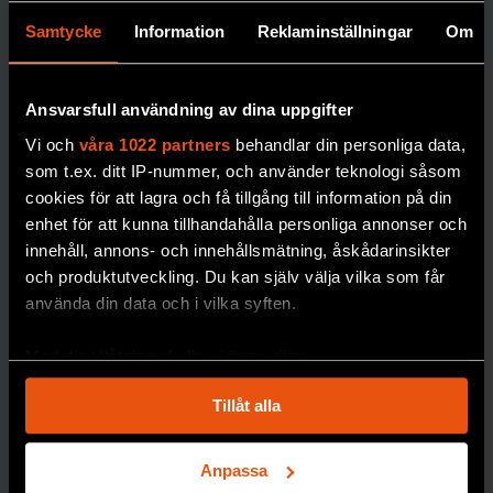
frysrum på
F&F I DIN MEJLBOX!
Samtycke
Information
Reklaminställningar
Om
Naturhistor
Håll dig uppdaterad med
iska säkrar
F&F:s nyhetsbrev!
Ansvarsfull användning av dina uppgifter
forskning
Vi och
våra 1022 partners
behandlar din personliga data,
om
som t.ex. ditt IP-nummer, och använder teknologi såsom
miljögifter
Beställ nyhetsbrev
cookies för att lagra och få tillgång till information på din
enhet för att kunna tillhandahålla personliga annonser och
Miljöprovbanken vid
innehåll, annons- och innehållsmätning, åskådarinsikter
Naturhistoriska
och produktutveckling. Du kan själv välja vilka som får
riksmuseet är en av
använda din data och i vilka syften.
världens äldsta och
mest omfattande. Nu
Med din tillåtelse skulle vi även vilja:
behöver den byggas
Samla in information om din geografiska plats
ut.
Tillåt alla
som kan ha en noggrannhet på upp till flera meter
PREMIUM
GIFTER
Identifiera din enhet genom att aktivt skanna den
för specifika kännetecken (fingeravtryck)
Anpassa