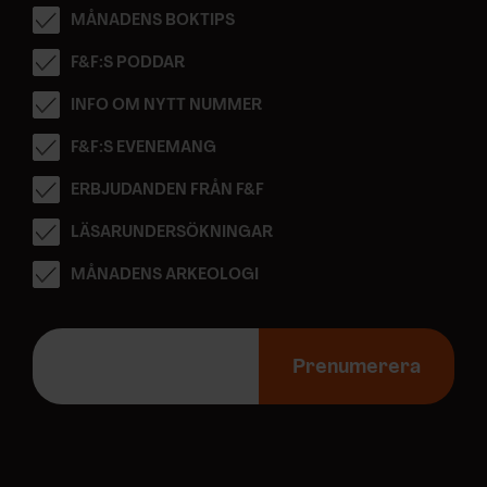
MÅNADENS BOKTIPS
F&F:S PODDAR
INFO OM NYTT NUMMER
F&F:S EVENEMANG
ERBJUDANDEN FRÅN F&F
LÄSARUNDERSÖKNINGAR
MÅNADENS ARKEOLOGI
E
-
Prenumerera
p
o
s
t