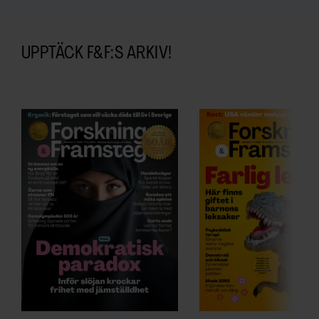
UPPTÄCK F&F:S ARKIV!