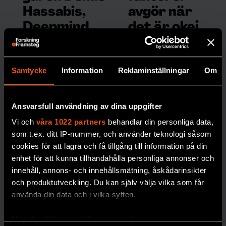
Hassabis,
avgör när
Deepmind
det är okej
och jakten
att använda
på
AI
Samtycke
Information
Reklaminställningar
Om
superintelli
Vi låter gärna
AI
avslöja
gens
bankbedrägerier,
I The infinity
Ansvarsfull användning av dina uppgifter
men tvekar inför att
machine får vi möta
Vi och
våra 1022 partners
behandlar din personliga data,
låta den döma
en av AI-
som t.ex. ditt IP-nummer, och använder teknologi såsom
brottslingar eller fatta
utvecklingens mest
cookies för att lagra och få tillgång till information på din
beslut om vapen.
kända profiler.
enhet för att kunna tillhandahålla personliga annonser och
AI
innehåll, annons- och innehållsmätning, åskådarinsikter
AI
och produktutveckling. Du kan själv välja vilka som får
använda din data och i vilka syften.
Med din tillåtelse skulle vi även vilja: