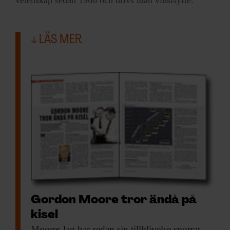
vetenskap sedan 1966 och drivs utan vinstsyfte.
LÄS MER
Gordon Moore tror ändå på
kisel
Moores lag har
sedan sin tillblivelse sporrat