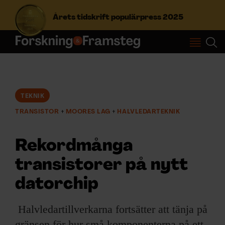
Årets tidskrift populärpress 2025
S
ö
k
e
f
TEKNIK
Prenumerera
t
TRANSISTOR
MOORES LAG
HALVLEDARTEKNIK
e
r
Logga in
:
Rekordmånga
transistorer på nytt
NYHETSBREV
datorchip
ÄMNEN
Halvledartillverkarna fortsätter att tänja på
gränsen för hur små komponenterna på ett