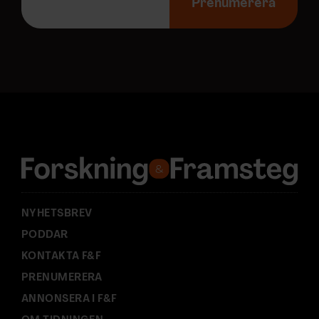
-
Prenumerera
p
o
s
t
a
d
r
e
s
s
:
NYHETSBREV
PODDAR
KONTAKTA F&F
PRENUMERERA
ANNONSERA I F&F