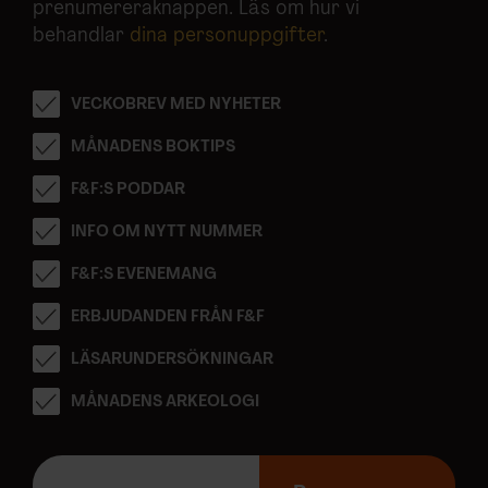
prenumereraknappen. Läs om hur vi
behandlar
dina personuppgifter
.
VECKOBREV MED NYHETER
MÅNADENS BOKTIPS
F&F:S PODDAR
INFO OM NYTT NUMMER
F&F:S EVENEMANG
ERBJUDANDEN FRÅN F&F
LÄSARUNDERSÖKNINGAR
MÅNADENS ARKEOLOGI
E