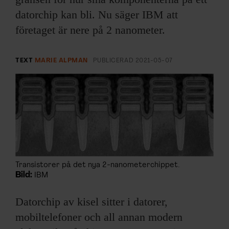
ARKIV & E-TIDNING
datorchip kan bli. Nu säger IBM att
företaget är nere på 2 nanometer.
LYSSNA/PODD
EVENEMANG & RESOR
TEXT
MARIE ALPMAN
PUBLICERAD
2021-05-07
SHOP
KONTAKTA F&F
SKRIV I F&F
Transistorer på det nya 2-nanometerchippet.
PRENUMERERA PÅ F&F
Bild:
IBM
ANNONSERA I F&F
Datorchip av kisel sitter i datorer,
mobiltelefoner och all annan modern
OM F&F