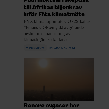
Pourmokthari skeptisk
till Afrikas biljonkrav
inför FN:s klimatmöte
FN:s klimattoppmöte COP29
kallas
”Finans-COP:en”, då avgörande
beslut om finansiering av
klimatåtgärder ska fattas.
PREMIUM
MILJÖ & KLIMAT
Renare avgaser har