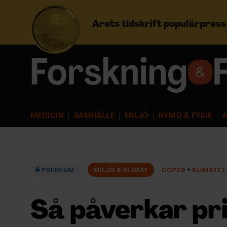
Årets tidskrift populärpres
Prenumerera
Logga in
MEDICIN
SAMHÄLLE
MILJÖ
RYMD & FYSIK
A
NYHETSBREV
ÄMNEN
PREMIUM
MILJÖ & KLIMAT
COP29
KLIMATET
ARKIV & E-TIDNING
Så påverkar pr
LYSSNA/PODD