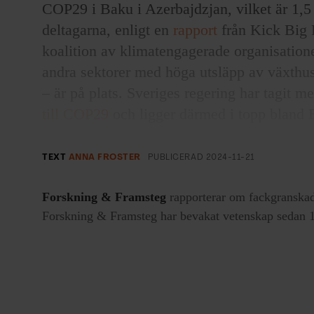
COP29 i Baku i Azerbajdzjan, vilket är 1,5
deltagarna, enligt en
rapport
från Kick Big 
koalition av klimatengagerade organisation
andra sektorer med höga utsläpp av växthus
– är på plats. Sveriges regering har tagit m
till COP29
och ligger därmed i topp bland 
Industrins närvaro i Baku står i skarp kont
TEXT
ANNA FROSTER
PUBLICERAD
2024-11-21
COP29, där ett stopp för fossila bränslen s
Polluters Out i ett
pressmeddelande
.
Forskning & Framsteg
rapporterar om fackgranskad
Forskning & Framsteg har bevakat vetenskap sedan 19
En annan bild av företagsnärvaron på COP2
Mattias Frumerie, som skriver på Linked in:
med företagsledare senaste veckan återkom
företagsrepresentanterna frågar efter tydliga
handlingsplaner. Låt oss alla se till att vi g