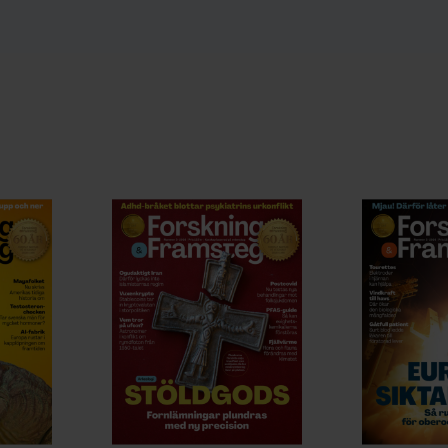
F:s nyhetsbrev!
er får information från exempelvis
t ofta hur långt de är beredda att gå