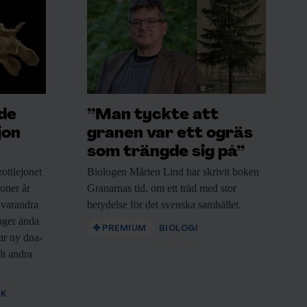
ade
”Man tyckte att
jon
granen var ett ogräs
som trängde sig på”
ottlejonet
Biologen Mårten Lind
har skrivit boken
joner år
Granarnas tid, om ett träd med stor
 varandra
betydelse för det svenska samhället.
nger ända
PREMIUM
BIOLOGI
sar ny dna-
lt andra
IK