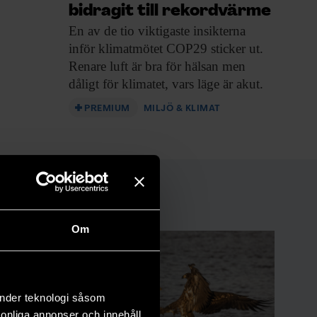
bidragit till rekordvärme
En av de
tio viktigaste insikterna
inför klimatmötet COP29 sticker ut.
Renare luft är bra för hälsan men
dåligt för klimatet, vars läge är akut.
PREMIUM
MILJÖ & KLIMAT
Om
änder teknologi såsom
rsonliga annonser och innehåll,