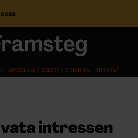
s 2025
S
ö
k
e
f
t
e
r
I
ARKEOLOGI
DEBATT
E-TIDNING
TIPSA F&F
:
ivata intressen