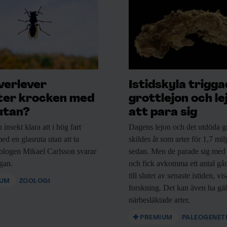
andlingsrummen, och ibland få yttra
er utanför, i lobbyn, som har gett
förhandlingarna på en skärm och se
 de ta kontakt med delegaterna och
verlever
Istidskyla trigg
ågor och processerna väldigt bra. De
ter krocken med
grottlejon och le
r, vad behöver du för underlag”.
utan?
att para sig
s in till delegationernas egna rum
n
insekt klara att i hög fart
Dagens lejon och
det utdöda gr
n gäller förstås framför allt de som
ed en glasruta utan att ta
skildes åt som arter för 1,7 mil
 säger Adrienne Sörbom.
ologen Mikael Carlsson svarar
sedan. Men de parade sig med
ågan.
och fick avkomma ett antal gå
itt beslutsunderlag?
till slutet av senaste istiden, vi
IUM
ZOOLOGI
forskning. Det kan även ha gäl
därför forskningsinstitut och
närbesläktade arter.
kning och politik,
säger Adrienne
PREMIUM
PALEOGENET