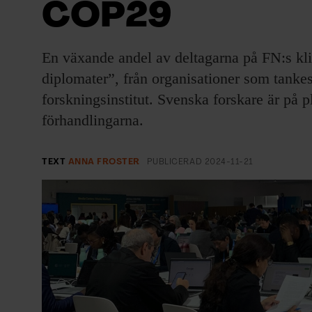
COP29
EVENEMANG & RESOR
SHOP
En växande andel av deltagarna på FN:s kli
diplomater”, från organisationer som tanke
KONTAKTA F&F
forskningsinstitut. Svenska forskare är på 
förhandlingarna.
SKRIV I F&F
PRENUMERERA PÅ F&F
TEXT
ANNA FROSTER
PUBLICERAD
2024-11-21
ANNONSERA I F&F
OM F&F