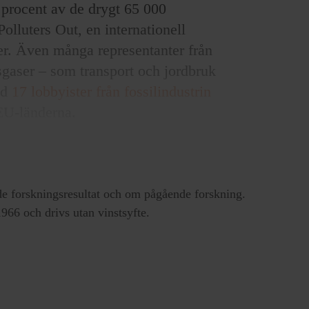
 procent av de drygt 65 000
Polluters Out, en
internationell
er. Även många representanter från
gaser – som transport och jordbruk
ed
17 lobbyister från fossilindustrin
EU-länderna.
rast med de fastslagna målen för
ka diskuteras, skriver Kick Big
e forskningsresultat och om pågående forskning.
66 och drivs utan vinstsyfte.
9 ger Sveriges chefsförhandlare
 ”I alla konversationer jag har haft
mer ett budskap –
 signaler i våra nationella
er dessa tydliga signaler, så att de kan