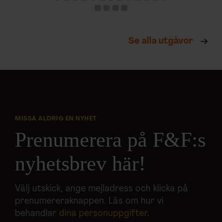
Se alla utgåvor
MISSA ALDRIG EN NYHET
Prenumerera på F&F:s
nyhetsbrev här!
Välj utskick, ange mejladress och klicka på
prenumereraknappen. Läs om hur vi
behandlar
dina personuppgifter
.