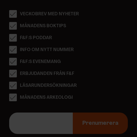
VECKOBREV MED NYHETER
MÅNADENS BOKTIPS
F&F:S PODDAR
INFO OM NYTT NUMMER
F&F:S EVENEMANG
ERBJUDANDEN FRÅN F&F
LÄSARUNDERSÖKNINGAR
MÅNADENS ARKEOLOGI
E
-
Prenumerera
p