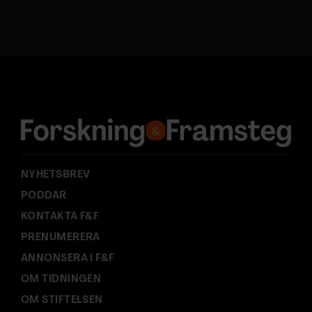
o
s
t
a
d
r
e
s
s
:
NYHETSBREV
PODDAR
KONTAKTA F&F
PRENUMERERA
ANNONSERA I F&F
OM TIDNINGEN
OM STIFTELSEN