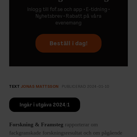
Inlogg till
fof.se
och app •
E-tidning
•
Nyhetsbrev • Rabatt på våra
evenemang
Beställ i dag!
TEXT
JONAS MATTSSON
PUBLICERAD
2024-01-10
Ingår i utgåva 2024/1
Forskning & Framsteg
rapporterar om
fackgranskade forskningsresultat och om pågående