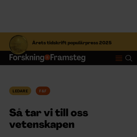
S
ö
Årets tidskrift populärpress 2025
k
e
f
Prenumerera
t
e
r
Logga in
:
LEDARE
F&F
NYHETSBREV
Så tar vi till oss
ÄMNEN
vetenskapen