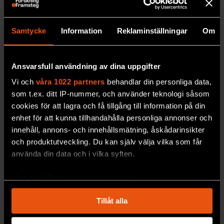
Samtycke
Information
Reklaminställningar
Om
Ansvarsfull användning av dina uppgifter
Vi och
våra 1022 partners
behandlar din personliga data,
Fem faktorer avgör när det är
som t.ex. ditt IP-nummer, och använder teknologi såsom
cookies för att lagra och få tillgång till information på din
okej att använda AI
enhet för att kunna tillhandahålla personliga annonser och
Vi låter gärna
AI avslöja bankbedrägerier, men
innehåll, annons- och innehållsmätning, åskådarinsikter
tvekar inför att låta den döma brottslingar eller
och produktutveckling. Du kan själv välja vilka som får
fatta beslut om vapen.
använda din data och i vilka syften.
TEKNIK
Med din tillåtelse skulle vi även vilja:
Samla in information om din geografiska plats
Tillåt alla
som kan ha en noggrannhet på upp till flera meter
Identifiera din enhet genom att aktivt skanna den