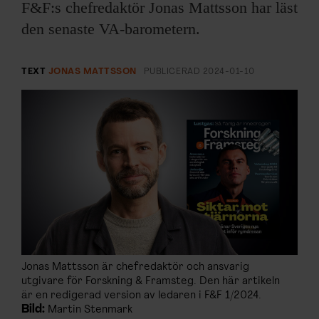
ARKIV & E-TIDNING
F&F:s chefredaktör Jonas Mattsson har läst
den senaste VA-barometern.
LYSSNA/PODD
TEXT
JONAS MATTSSON
PUBLICERAD
2024-01-10
EVENEMANG & RESOR
SHOP
KONTAKTA F&F
SKRIV I F&F
PRENUMERERA PÅ F&F
Jonas Mattsson är chefredaktör och ansvarig
ANNONSERA I F&F
utgivare för Forskning & Framsteg. Den här artikeln
är en redigerad version av ledaren i F&F 1/2024.
OM F&F
Bild:
Martin Stenmark