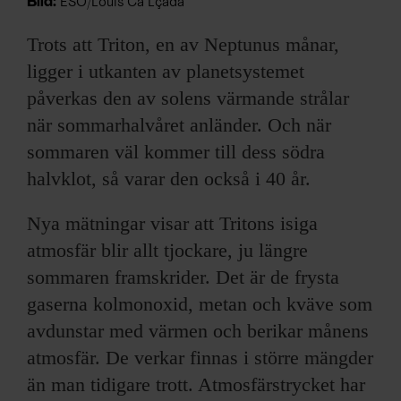
Bild:
ESO/Louis Ca Lçada
Trots att Triton, en av Neptunus månar,
ligger i utkanten av planetsystemet
påverkas den av solens värmande strålar
när sommarhalvåret anländer. Och när
sommaren väl kommer till dess södra
halvklot, så varar den också i 40 år.
Nya mätningar visar att Tritons isiga
atmosfär blir allt tjockare, ju längre
sommaren framskrider. Det är de frysta
gaserna kolmonoxid, metan och kväve som
avdunstar med värmen och berikar månens
atmosfär. De verkar finnas i större mängder
än man tidigare trott. Atmosfärstrycket har