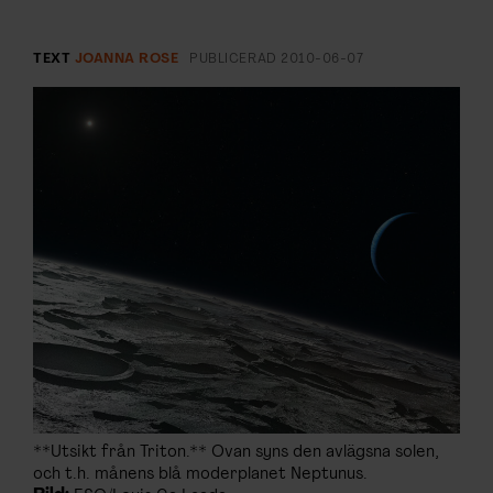
ARKIV & E-TIDNING
TEXT
JOANNA ROSE
PUBLICERAD
2010-06-07
LYSSNA/PODD
EVENEMANG & RESOR
SHOP
KONTAKTA F&F
SKRIV I F&F
PRENUMERERA PÅ F&F
ANNONSERA I F&F
**Utsikt från Triton.** Ovan syns den avlägsna solen,
och t.h. månens blå moderplanet Neptunus.
OM F&F