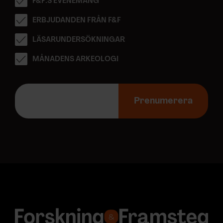
F&F:S EVENEMANG
ERBJUDANDEN FRÅN F&F
LÄSARUNDERSÖKNINGAR
MÅNADENS ARKEOLOGI
E
-
Prenumerera
p
o
s
t
a
d
r
e
s
s