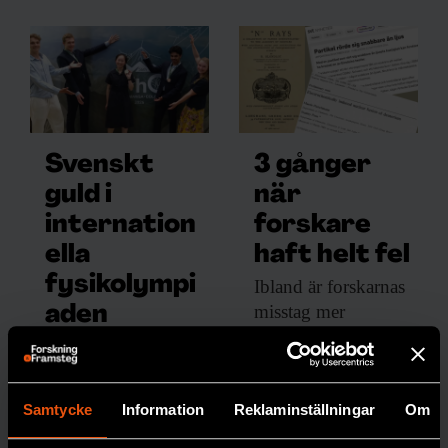
Svenskt
3 gånger
guld i
när
internation
forskare
ella
haft helt fel
fysikolympi
Ibland är forskarnas
misstag mer
aden
spektakulära än
Leshi Zhang tar
hem
vanligt.
guldmedalj för
Sverige i den
PREMIUM
FYSIK
Samtycke
Information
Reklaminställningar
Om
internationella
fysikolympiaden.