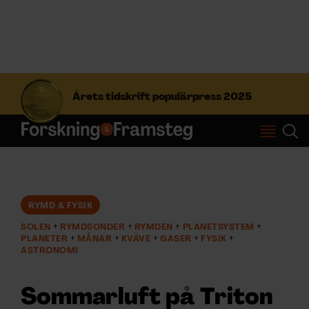
S
ö
Årets tidskrift populärpress 2025
k
e
f
Prenumerera
t
e
r
Logga in
:
RYMD & FYSIK
SOLEN
RYMDSONDER
RYMDEN
PLANETSYSTEM
NYHETSBREV
PLANETER
MÅNAR
KVÄVE
GASER
FYSIK
ASTRONOMI
ÄMNEN
Sommarluft på Triton