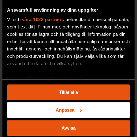
Ansvarsfull användning av dina uppgifter
PREMIUM
UNGDOMAR
Vi och
våra 1022 partners
behandlar din personliga data,
som t.ex. ditt IP-nummer, och använder teknologi såsom
cookies för att lagra och få tillgång till information på din
enhet för att kunna tillhandahålla personliga annonser och
innehåll, annons- och innehållsmätning, åskådarinsikter
och produktutveckling. Du kan själv välja vilka som får
använda din data och i vilka syften.
Med din tillåtelse skulle vi även vilja:
Så stöttas
Samla in information om din geografiska plats
ultratätt
Tillåt alla
som kan ha en noggrannhet på upp till flera meter
väte av
Identifiera din enhet genom att aktivt skanna den
forskningss
för specifika kännetecken (fingeravtryck)
Anpassa
Ta reda på mer om hur dina personliga uppgifter
ystemet
behandlas och ställ in dina preferenser i
detaljsektionen
.
Avvisa
Vilket ansvar har
Du kan ändra eller dra tillbaka ditt samtycke när som
universitetet och de