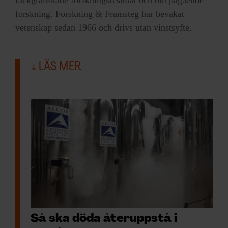
fackgranskade forskningsresultat och om pågående
forskning. Forskning & Framsteg har bevakat
vetenskap sedan 1966 och drivs utan vinstsyfte.
LÄS MER
Så ska döda återuppstå i