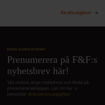
Se alla utgåvor
MISSA ALDRIG EN NYHET
Prenumerera på F&F:s
nyhetsbrev här!
Välj utskick, ange mejladress och klicka på
prenumereraknappen. Läs om hur vi
behandlar
dina personuppgifter
.