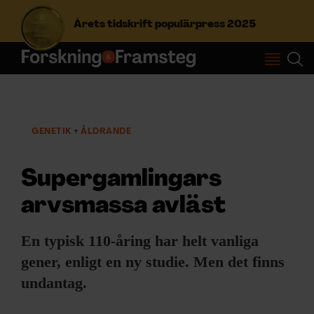
Årets tidskrift populärpress 2025
S
ö
k
e
GENETIK
ÅLDRANDE
f
Prenumerera
t
e
Supergamlingars
r
Logga in
:
arvsmassa avläst
En typisk 110-åring har helt vanliga
NYHETSBREV
gener, enligt en ny studie. Men det finns
ÄMNEN
undantag.