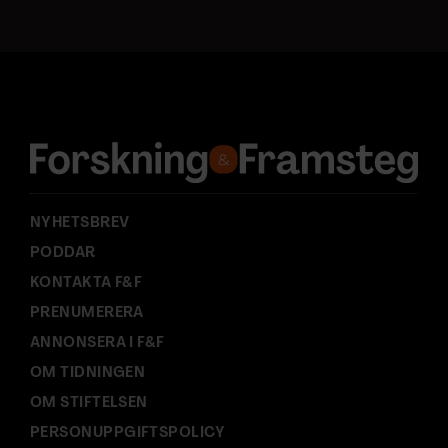
t
a
d
r
e
s
s
:
NYHETSBREV
PODDAR
KONTAKTA F&F
PRENUMERERA
ANNONSERA I F&F
OM TIDNINGEN
OM STIFTELSEN
PERSONUPPGIFTSPOLICY