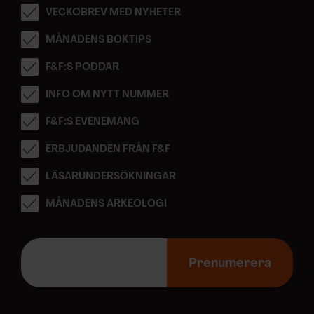
VECKOBREV MED NYHETER
MÅNADENS BOKTIPS
F&F:S PODDAR
INFO OM NYTT NUMMER
F&F:S EVENEMANG
ERBJUDANDEN FRÅN F&F
LÄSARUNDERSÖKNINGAR
MÅNADENS ARKEOLOGI
E
-
Prenumerera
p
o
s