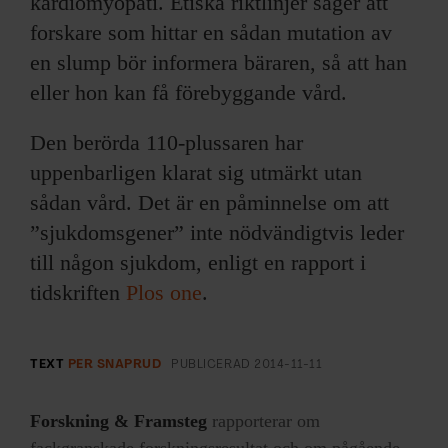
kardiomyopati. Etiska riktlinjer säger att
forskare som hittar en sådan mutation av
en slump bör informera bäraren, så att han
eller hon kan få förebyggande vård.
Den berörda 110-plussaren har
uppenbarligen klarat sig utmärkt utan
sådan vård. Det är en påminnelse om att
”sjukdomsgener” inte nödvändigtvis leder
till någon sjukdom, enligt en rapport i
tidskriften
Plos one
.
TEXT
PER SNAPRUD
PUBLICERAD
2014-11-11
Forskning & Framsteg
rapporterar om