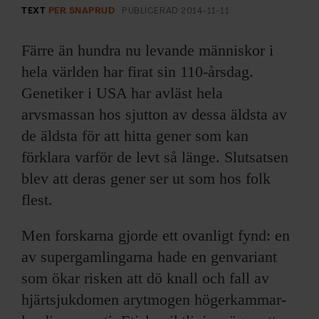
ARKIV & E-TIDNING
TEXT
PER SNAPRUD
PUBLICERAD
2014-11-11
LYSSNA/PODD
Färre än hundra nu levande människor i
hela världen har firat sin 110-årsdag.
EVENEMANG & RESOR
Genetiker i USA har avläst hela
arvsmassan hos sjutton av dessa äldsta av
SHOP
de äldsta för att hitta gener som kan
förklara varför de levt så länge. Slutsatsen
KONTAKTA F&F
blev att deras gener ser ut som hos folk
SKRIV I F&F
flest.
PRENUMERERA PÅ F&F
Men forskarna gjorde ett ovanligt fynd: en
av supergamlingarna hade en genvariant
ANNONSERA I F&F
som ökar risken att dö knall och fall av
hjärtsjukdomen arytmogen högerkammar­
OM F&F