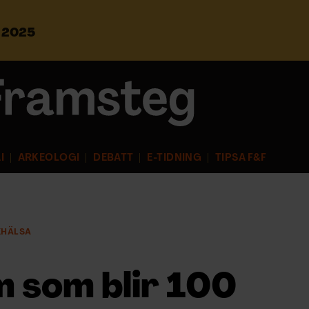
s 2025
S
ö
k
e
f
t
e
r
I
ARKEOLOGI
DEBATT
E-TIDNING
TIPSA F&F
:
KHÄLSA
m som blir 100