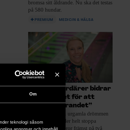
bromsa sitt åldrande. Nu ska det testas
på 580 hundar.
PREMIUM
MEDICIN & HÄLSA
”Tech-miljardärer bidrar
Om
till intresset för att
bromsa åldrandet”
Det våras för
den urgamla drömmen
om att bromsa eller helt stoppa
änder teknologi såsom
åldrandet. Det beror främst på två
rsonliga annonser och innehåll,