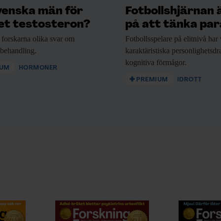
långt liv oundvikligen innebär mer
venska män för
Fotbollshjärnan 
t testosteron?
på att tänka para
 forskarna
olika svar om
Fotbollsspelare på elitnivå
har 
– genetik, livsstil, miljö eller en
nbehandling.
karaktäristiska personlighetsd
kognitiva förmågor.
IUM
HORMONER
PREMIUM
IDROTT
ning.no som den här artikeln har
F:s nyhetsbrev!