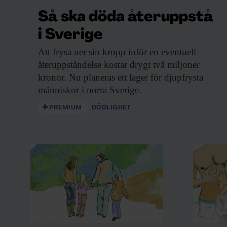
– Här har forskarna haft ett mycket längre 
Så ska döda återuppstå
kopplat samman undersökningar och register
i Sverige
kan följa hur hälsan utvecklats genom hela l
Att frysa ner
sin kropp inför en eventuell
återuppståndelse kostar drygt två miljoner
Det långa perspektivet gör studien unik, me
kronor. Nu planeras ett lager för djupfrysta
sig spännande, menar Skirbekk.
människor i norra Sverige.
– Vi talar ofta om livsstil och riskfaktorer.
PREMIUM
DÖDLIGHET
faktiskt undviker sjukdomar under ett helt l
intressant kunskap.
Orsaken fortfarande o
För Karin Modig är resultaten både spänn
”Det visar att det är möjligt att åldras lå