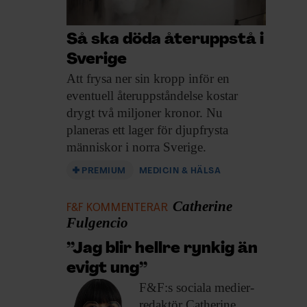
Så ska döda återuppstå i
Sverige
Att frysa ner
sin kropp inför en
eventuell återuppståndelse kostar
drygt två miljoner kronor. Nu
planeras ett lager för djupfrysta
människor i norra Sverige.
PREMIUM
MEDICIN & HÄLSA
Catherine
F&F KOMMENTERAR
Fulgencio
”Jag blir hellre rynkig än
evigt ung”
F&F:s sociala medier-
redaktör
Catherine