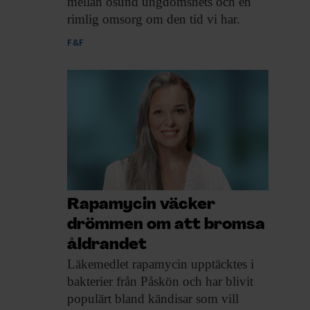
mellan osund ungdomshets och en
rimlig omsorg om den tid vi har.
F&F
Rapamycin väcker
drömmen om att bromsa
åldrandet
Läkemedlet rapamycin upptäcktes
i
bakterier från Påskön och har blivit
populärt bland kändisar som vill