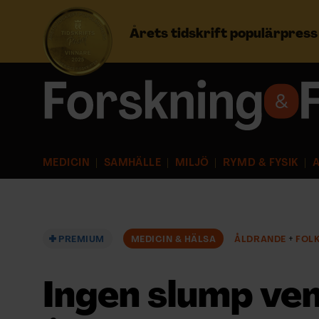
Årets tidskrift populärpres
Prenumerera
Logga in
MEDICIN
SAMHÄLLE
MILJÖ
RYMD & FYSIK
A
NYHETSBREV
ÄMNEN
PREMIUM
MEDICIN & HÄLSA
ÅLDRANDE
FOL
ARKIV & E-TIDNING
Ingen slump ve
LYSSNA/PODD