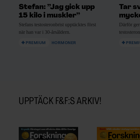
utmanar den gängse föreställningen att ett 
Stefan: ”Jag gick upp
Tar s
15 kilo i muskler”
mycke
sjukdom”, skriver hon i
The Conversation
.
Stefans testosteronbrist upptäcktes
först
Därför ger
Men vad det unika åldrandemönstret beror på 
när han var i 30-årsåldern.
testostero
kombination – är ännu oklart.
PREMIUM
HORMONER
PREM
Siw Ellen Jakobsen är journalist vid forsk
översatts ifrån.
Läs originaltexten här.
UPPTÄCK F&F:S ARKIV!
F&F I DIN MEJLBOX!
Håll dig uppdaterad med F&
Beställ nyhetsbrev