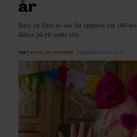
år
EVENEMANG & RESOR
SHOP
Bara ett fåtal av oss får uppleva sin 100-år
åldras på ett unikt sätt.
KONTAKTA F&F
SKRIV I F&F
TEXT
SIW ELLEN JAKOBSEN
PUBLICERAD
2025-09-17
PRENUMERERA PÅ F&F
ANNONSERA I F&F
OM F&F