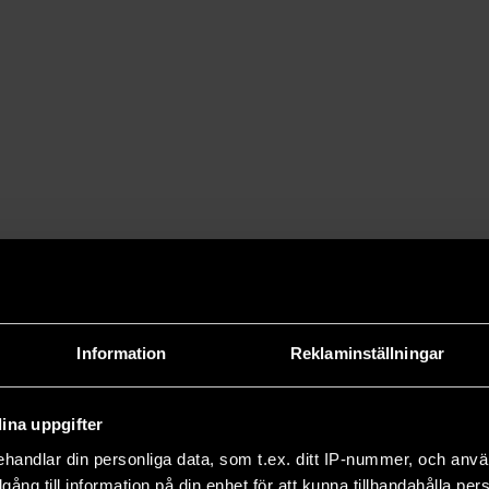
Bild:
Andreas
Andersson
draåringarna drabbats
d dem som dog mellan 80 och 89 års
4 procent.
överlever sjukdomar, utan i många
 Karin Modig.
40 andra sjukdomar och kommit fram
re sjukdomar.
ngt liv
Information
Reklaminställningar
orsak, men hundraåringarna tycks i
ina uppgifter
 nyckel till deras höga ålder. De
handlar din personliga data, som t.ex. ditt IP-nummer, och anv
neuropsykiatriska sjukdomar, som
illgång till information på din enhet för att kunna tillhandahålla pe