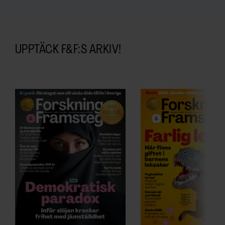
UPPTÄCK F&F:S ARKIV!