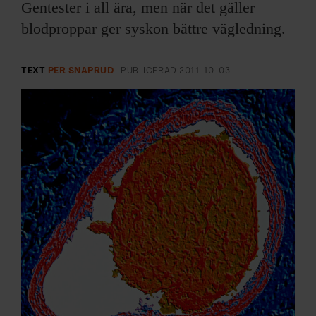
ARKIV & E-TIDNING
Gentester i all ära, men när det gäller
blodproppar ger syskon bättre vägledning.
LYSSNA/PODD
TEXT
PER SNAPRUD
PUBLICERAD
2011-10-03
EVENEMANG & RESOR
SHOP
KONTAKTA F&F
SKRIV I F&F
PRENUMERERA PÅ F&F
ANNONSERA I F&F
OM F&F