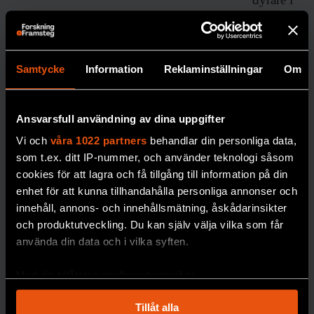
längde
n,
skriver
forskar
Samtycke
Information
Reklaminställningar
Om
en
Johan
Ansvarsfull användning av dina uppgifter
Jendle.
Vi och
våra 1022 partners
behandlar din personliga data,
DIABETE
S
som t.ex. ditt IP-nummer, och använder teknologi såsom
cookies för att lagra och få tillgång till information på din
enhet för att kunna tillhandahålla personliga annonser och
innehåll, annons- och innehållsmätning, åskådarinsikter
och produktutveckling. Du kan själv välja vilka som får
använda din data och i vilka syften.
Med din tillåtelse skulle vi även vilja:
Samla in information om din geografiska plats
Robert:
Tillåt alla
som kan ha en noggrannhet på upp till flera meter