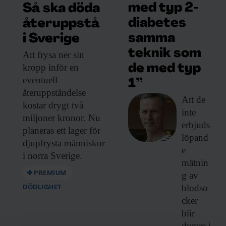
med typ 2-
Så ska döda
diabetes
återuppstå
samma
i Sverige
teknik som
Att frysa ner
sin
kropp inför en
de med typ
eventuell
1”
återuppståndelse
Att de
kostar drygt två
inte
miljoner kronor. Nu
erbjuds
planeras ett lager för
löpand
djupfrysta människor
e
i norra Sverige.
mätnin
PREMIUM
g av
blodso
DÖDLIGHET
cker
blir
dyrare i