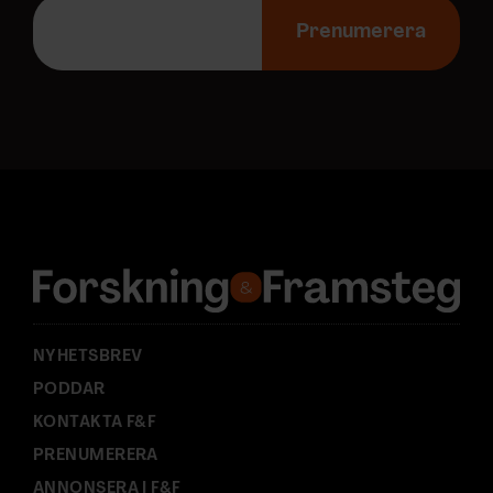
E
-
Prenumerera
p
o
s
t
a
d
r
e
s
s
:
NYHETSBREV
PODDAR
KONTAKTA F&F
PRENUMERERA
ANNONSERA I F&F