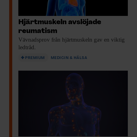
Hjärtmuskeln avslöjade
reumatism
Vävnadsprov från hjärtmuskeln
gav en viktig
ledtråd.
PREMIUM
MEDICIN & HÄLSA