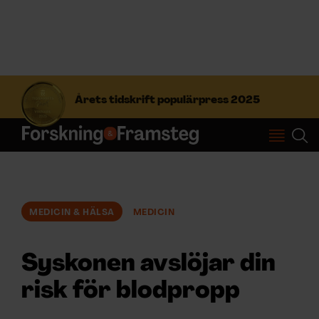
S
ö
Årets tidskrift populärpress 2025
k
e
f
Prenumerera
t
e
r
Logga in
:
MEDICIN & HÄLSA
MEDICIN
NYHETSBREV
Syskonen avslöjar din
ÄMNEN
risk för blodpropp