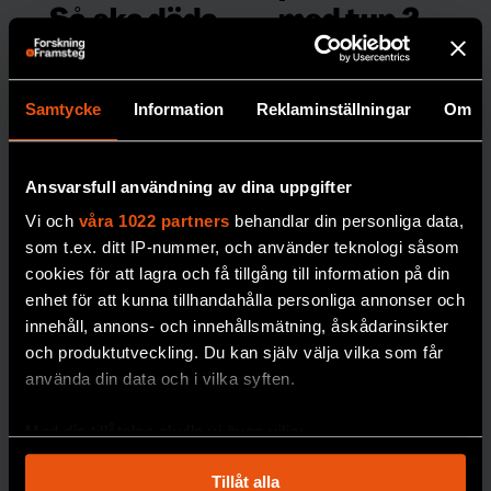
med typ 2-
Så ska döda
diabetes
återuppstå
samma
i Sverige
Samtycke
Information
Reklaminställningar
Om
teknik som
Att frysa ner
sin
kropp inför en
de med typ
eventuell
1”
Ansvarsfull användning av dina uppgifter
återuppståndelse
Att de
Vi och
våra 1022 partners
behandlar din personliga data,
kostar drygt två
inte
som t.ex. ditt IP-nummer, och använder teknologi såsom
miljoner kronor. Nu
erbjuds
cookies för att lagra och få tillgång till information på din
planeras ett lager för
löpand
enhet för att kunna tillhandahålla personliga annonser och
djupfrysta människor
innehåll, annons- och innehållsmätning, åskådarinsikter
e
i norra Sverige.
och produktutveckling. Du kan själv välja vilka som får
mätnin
använda din data och i vilka syften.
PREMIUM
g av
blodso
DÖDLIGHET
Med din tillåtelse skulle vi även vilja:
cker
Samla in information om din geografiska plats
blir
Tillåt alla
som kan ha en noggrannhet på upp till flera meter