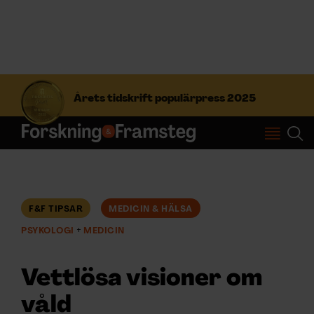
S
ö
Årets tidskrift populärpress 2025
k
e
f
Prenumerera
t
e
r
Logga in
:
F&F TIPSAR
MEDICIN & HÄLSA
PSYKOLOGI
MEDICIN
NYHETSBREV
Vettlösa visioner om
ÄMNEN
våld