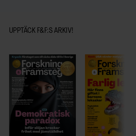
UPPTÄCK F&F:S ARKIV!