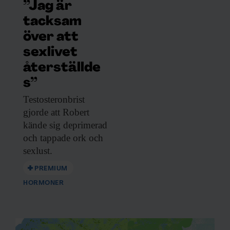
”Jag är
tacksam
över att
sexlivet
återställde
s”
Testosteronbrist
gjorde att
Robert
kände sig deprimerad
och tappade ork och
sexlust.
PREMIUM
HORMONER