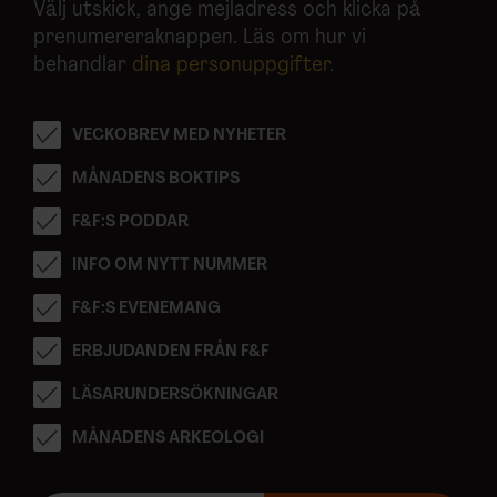
Välj utskick, ange mejladress och klicka på
prenumereraknappen. Läs om hur vi
behandlar
dina personuppgifter
.
VECKOBREV MED NYHETER
MÅNADENS BOKTIPS
F&F:S PODDAR
INFO OM NYTT NUMMER
F&F:S EVENEMANG
ERBJUDANDEN FRÅN F&F
LÄSARUNDERSÖKNINGAR
MÅNADENS ARKEOLOGI