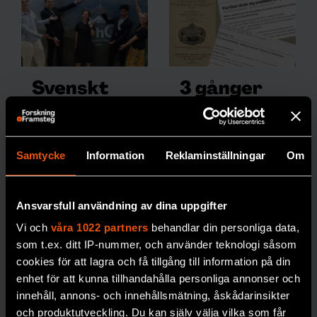
Svenskt
3 gånger
guld i
när
internation
forskare
ella
haft helt fel
Samtycke
Information
Reklaminställningar
Om
fysikolympi
Ibland är forskarnas
misstag mer
aden
Ansvarsfull användning av dina uppgifter
spektakulära än
Leshi Zhang tar
hem
vanligt.
Vi och
våra 1022 partners
behandlar din personliga data,
guldmedalj för
som t.ex. ditt IP-nummer, och använder teknologi såsom
Sverige i den
PREMIUM
FYSIK
cookies för att lagra och få tillgång till information på din
internationella
enhet för att kunna tillhandahålla personliga annonser och
fysikolympiaden.
innehåll, annons- och innehållsmätning, åskådarinsikter
och produktutveckling. Du kan själv välja vilka som får
PREMIUM