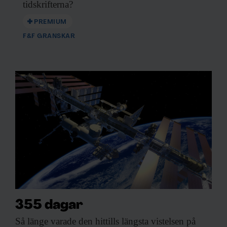
tidskrifterna?
Dessa kan i sin tur kombinera informationen med annan
information som du har tillhandahållit eller som de har
PREMIUM
samlat in när du har använt deras tjänster.
F&F GRANSKAR
355 dagar
Så länge varade
den hittills längsta vistelsen på