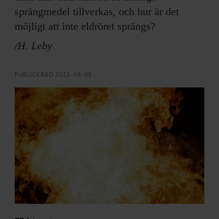
ARKIV & E-TIDNING
sprängmedel tillverkas, och hur är det
möjligt att inte eldröret sprängs?
LYSSNA/PODD
/H. Leby
EVENEMANG & RESOR
PUBLICERAD
2013-08-05
SHOP
KONTAKTA F&F
SKRIV I F&F
PRENUMERERA PÅ F&F
ANNONSERA I F&F
OM F&F