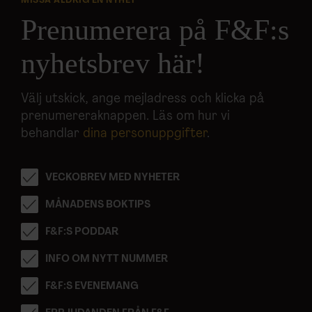
MISSA ALDRIG EN NYHET
Prenumerera på F&F:s
nyhetsbrev här!
Välj utskick, ange mejladress och klicka på
prenumereraknappen. Läs om hur vi
behandlar
dina personuppgifter
.
VECKOBREV MED NYHETER
MÅNADENS BOKTIPS
F&F:S PODDAR
INFO OM NYTT NUMMER
F&F:S EVENEMANG