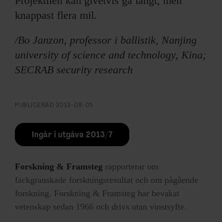
Projektilen kan givetvis gå långt, men
knappast flera mil.
/Bo Janzon, professor i ballistik, Nanjing
university of science and technology, Kina;
SECRAB security research
PUBLICERAD
2013-08-05
Ingår i utgåva 2013/7
Forskning & Framsteg
rapporterar om
fackgranskade forskningsresultat och om pågående
forskning. Forskning & Framsteg har bevakat
vetenskap sedan 1966 och drivs utan vinstsyfte.