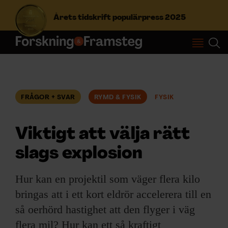
Årets tidskrift populärpress 2025
S
ö
k
e
f
FRÅGOR + SVAR
RYMD & FYSIK
FYSIK
Prenumerera
t
e
r
Viktigt att välja rätt
Logga in
:
slags explosion
NYHETSBREV
Hur kan en projektil som väger flera kilo
bringas att i ett kort eldrör accelerera till en
ÄMNEN
så oerhörd hastighet att den flyger i väg
flera mil? Hur kan ett så kraftigt