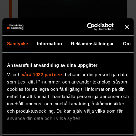
Vad har format kometernas
banor?
Samtycke
Information
Reklaminställningar
Om
Astronomen Hans Rickman
presenterar en ny
hypotes om Oorts moln.
Ansvarsfull användning av dina uppgifter
RYMD & FYSIK
Vi och
våra 1022 partners
behandlar din personliga data,
som t.ex. ditt IP-nummer, och använder teknologi såsom
cookies för att lagra och få tillgång till information på din
enhet för att kunna tillhandahålla personliga annonser och
RYMD & FYSIK
innehåll, annons- och innehållsmätning, åskådarinsikter
och produktutveckling. Du kan själv välja vilka som får
använda din data och i vilka syften.
Med din tillåtelse skulle vi även vilja: