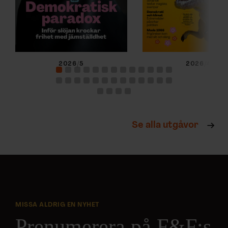
2026/5
2026/4
Se alla utgåvor
MISSA ALDRIG EN NYHET
Prenumerera på F&F:s