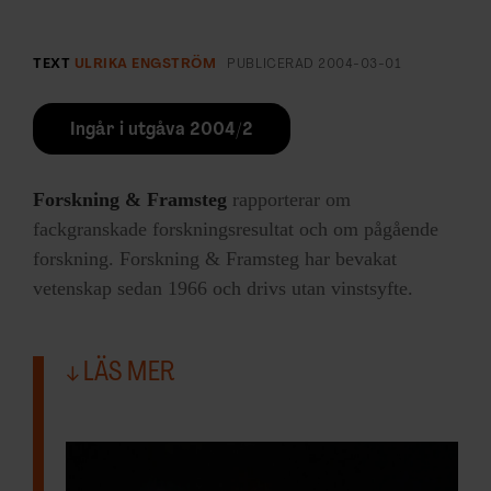
TEXT
ULRIKA ENGSTRÖM
PUBLICERAD
2004-03-01
Ingår i utgåva 2004/2
Forskning & Framsteg
rapporterar om
fackgranskade forskningsresultat och om pågående
forskning. Forskning & Framsteg har bevakat
vetenskap sedan 1966 och drivs utan vinstsyfte.
LÄS MER