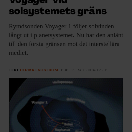
Voyager vid
ARKIV & E-TIDNING
solsystemets gräns
LYSSNA/PODD
Rymdsonden Voyager 1 följer solvinden
EVENEMANG & RESOR
långt ut i planetsystemet. Nu har den anlänt
till den första gränsen mot det interstellära
SHOP
mediet.
KONTAKTA F&F
TEXT
ULRIKA ENGSTRÖM
PUBLICERAD
2004-03-01
SKRIV I F&F
PRENUMERERA PÅ F&F
ANNONSERA I F&F
OM F&F