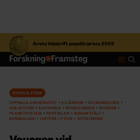
S
ö
Årets tidskrift populärpress 2025
k
e
f
Prenumerera
t
e
r
Logga in
:
RYMD & FYSIK
UPPSALA UNIVERSITET
STJÄRNOR
STJÄRNBILDER
NYHETSBREV
SOLSYSTEM
SATURNUS
RYMDSONDER
RYMDEN
PLANETSYSTEM
PARTIKLAR
MAGNETFÄLT
KOSMOLOGI
JUPITER
FYSIK
ASTRONOMI
ÄMNEN