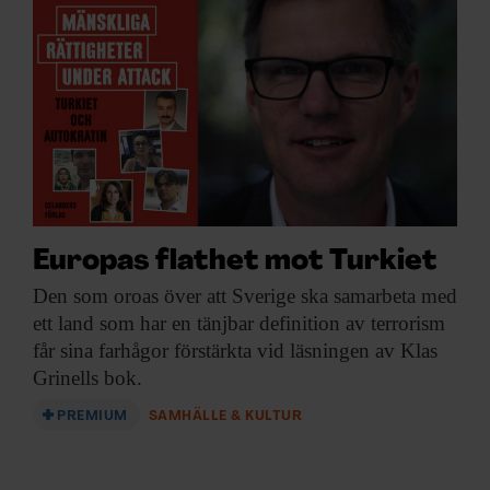
ARKIV & E-TIDNING
LYSSNA/PODD
EVENEMANG & RESOR
SHOP
KONTAKTA F&F
Europas flathet mot Turkiet
Den som oroas
över att Sverige ska samarbeta med
SKRIV I F&F
ett land som har en tänjbar definition av terrorism
får sina farhågor förstärkta vid läsningen av Klas
PRENUMERERA PÅ F&F
Grinells bok.
ANNONSERA I F&F
PREMIUM
SAMHÄLLE & KULTUR
OM F&F