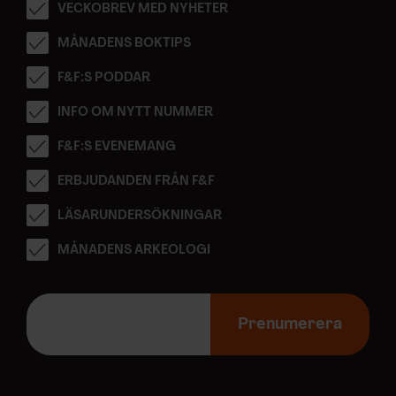
VECKOBREV MED NYHETER
MÅNADENS BOKTIPS
F&F:S PODDAR
INFO OM NYTT NUMMER
F&F:S EVENEMANG
ERBJUDANDEN FRÅN F&F
LÄSARUNDERSÖKNINGAR
MÅNADENS ARKEOLOGI
E
-
Prenumerera
p
o
s