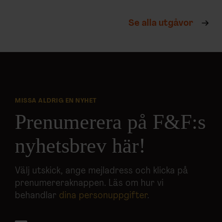
Se alla utgåvor
MISSA ALDRIG EN NYHET
Prenumerera på F&F:s
nyhetsbrev här!
Välj utskick, ange mejladress och klicka på
prenumereraknappen. Läs om hur vi
behandlar
dina personuppgifter
.