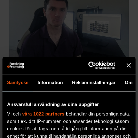
Sholto David avslöjar slarv
och fusk i forskningsvärldens
Samtycke
Information
Reklaminställningar
Om
finrum
Efter att Sholto
David granskat forskningsinstitutet
Ansvarsfull användning av dina uppgifter
Dana-Farber drog de tillbaka 6 forskningsartiklar
Vi och
våra 1022 partners
behandlar din personliga data,
och ytterligare 31 korrigerades. Nu har 32-åringen
som t.ex. ditt IP-nummer, och använder teknologi såsom
siktet inställd på fler ansedda forskningsinstitut.
cookies för att lagra och få tillgång till information på din
PREMIUM
MEDICIN & HÄLSA
enhet för att kunna tillhandahålla personliga annonser och