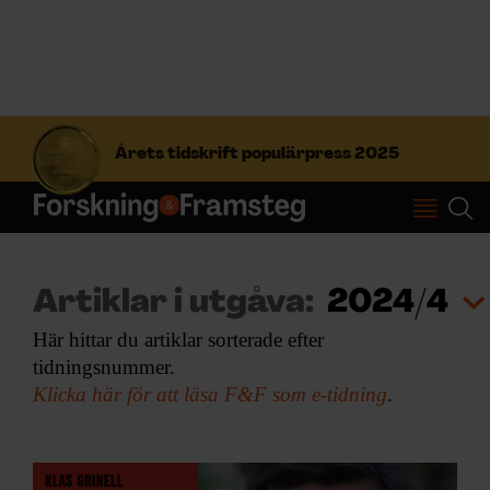
S
ö
Årets tidskrift populärpress 2025
k
e
f
Prenumerera
t
e
r
Logga in
Artiklar i utgåva:
2024/4
:
Här hittar du artiklar sorterade efter
tidningsnummer.
NYHETSBREV
Klicka här för att läsa F&F som e-tidning
.
ÄMNEN