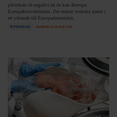
information från din enhet till de sociala medier och
påverkats så negativt att de kan åberopa
annons- och analysföretag som vi samarbetar med.
Europakonventionen. Det menar svenska staten i
Dessa kan i sin tur kombinera informationen med annan
ett yttrande till Europadomstolen.
information som du har tillhandahållit eller som de har
samlat in när du har använt deras tjänster.
PREMIUM
SAMHÄLLE & KULTUR