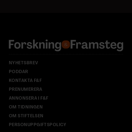
t
a
d
r
e
s
s
:
NYHETSBREV
PODDAR
KONTAKTA F&F
PRENUMERERA
ANNONSERA I F&F
OM TIDNINGEN
OM STIFTELSEN
PERSONUPPGIFTSPOLICY