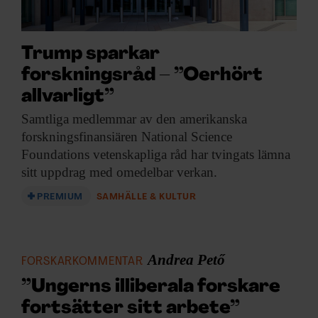
ARKIV & E-TIDNING
LYSSNA/PODD
Trump sparkar
forskningsråd – ”Oerhört
EVENEMANG & RESOR
allvarligt”
SHOP
Samtliga medlemmar av
den amerikanska
forskningsfinansiären National Science
Foundations vetenskapliga råd har tvingats lämna
KONTAKTA F&F
sitt uppdrag med omedelbar verkan.
SKRIV I F&F
PREMIUM
SAMHÄLLE & KULTUR
PRENUMERERA PÅ F&F
Andrea Pető
FORSKARKOMMENTAR
ANNONSERA I F&F
”Ungerns illiberala forskare
fortsätter sitt arbete”
OM F&F