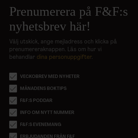
Dessa kan i sin tur kombinera informationen med annan
Prenumerera på F&F:s
information som du har tillhandahållit eller som de har
samlat in när du har använt deras tjänster.
nyhetsbrev här!
Välj utskick, ange mejladress och klicka på
prenumereraknappen. Läs om hur vi
behandlar
dina personuppgifter
.
VECKOBREV MED NYHETER
MÅNADENS BOKTIPS
F&F:S PODDAR
INFO OM NYTT NUMMER
F&F:S EVENEMANG
ERBJUDANDEN FRÅN F&F