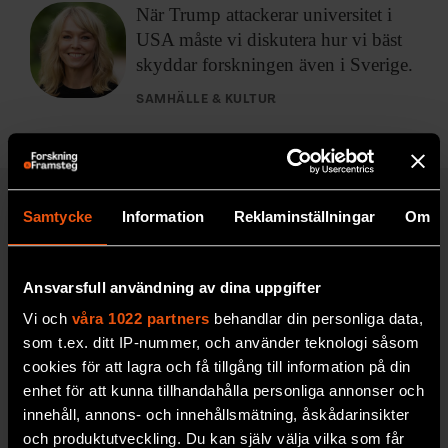
När Trump attackerar
universitet i
USA måste vi diskutera hur vi bäst
skyddar forskningen även i Sverige.
SAMHÄLLE & KULTUR
Samtycke
Information
Reklaminställningar
Om
UPPTÄCK F&F:S ARKIV!
Ansvarsfull användning av dina uppgifter
Vi och
våra 1022 partners
behandlar din personliga data,
som t.ex. ditt IP-nummer, och använder teknologi såsom
cookies för att lagra och få tillgång till information på din
enhet för att kunna tillhandahålla personliga annonser och
innehåll, annons- och innehållsmätning, åskådarinsikter
och produktutveckling. Du kan själv välja vilka som får