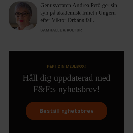
Genusvetaren Andrea Pető
ger sin
syn på akademisk frihet i Ungern
efter Viktor Orbáns fall.
SAMHÄLLE & KULTUR
F&F I DIN MEJLBOX!
Håll dig uppdaterad med
F&F:s nyhetsbrev!
Beställ nyhetsbrev