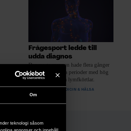
Frågesport ledde till
udda diagnos
Den unga mannen
hade flera gånger
drabbats av långa perioder med hög
feber och svullna lymfkörtlar.
PREMIUM
MEDICIN & HÄLSA
Om
änder teknologi såsom
rsonliga annonser och innehåll,