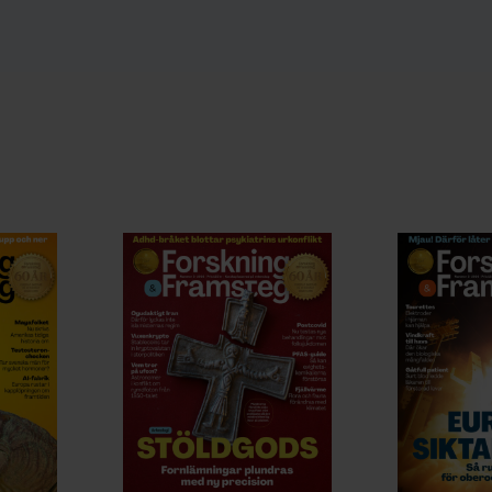
ig ner och grubbla över
 akutmottagning är det
ra utlöst av epilepsi,
vara tecken på
ST-läkare Jessica
Johansson-Lindgren.
ta in behandling som
Bild:
Privat
det att häva
ende men.”
indgren, verksam vid
, för Lotta Fredholm,
t
.