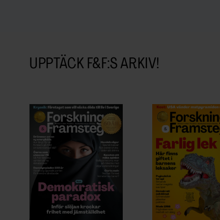
lärorikt med detta fall, där jag fick sätta m
hur de olika symtomen passade ihop. På en
bra att ha i bakhuvudet att något som kan va
som hans gåshud, ihop med förvirring kan 
hjärninflammation. Ju tidigare man kan sät
UPPTÄCK F&F:S ARKIV!
dämpar inflammationen, desto snabbare går 
tillståndet och hindra att det uppstår bestå
Berättat av ST-läkare Jessica Johansson-L
Närsjukvårdskliniken, Hässleholms sjukhus
vetenskapsjournalist.
Läs om fler komplicerade fall
Klicka här
för att komma till artikelserien
Falle