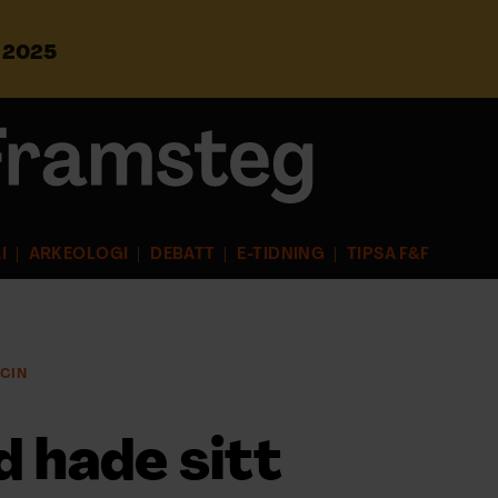
s 2025
S
ö
k
e
f
t
e
r
I
ARKEOLOGI
DEBATT
E-TIDNING
TIPSA F&F
:
CIN
d hade sitt