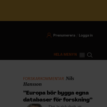
Prenumerera
Logga in
HELA MENYN
Nils
FORSKARKOMMENTAR
Hansson
”Europa bör bygga egna
databaser för forskning”
Det är riskabelt
att