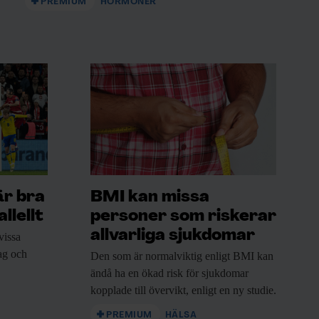
PREMIUM
HORMONER
är bra
BMI kan missa
llellt
personer som riskerar
allvarliga sjukdomar
vissa
rag och
Den som är
normalviktig enligt BMI kan
ändå ha en ökad risk för sjukdomar
kopplade till övervikt, enligt en ny studie.
PREMIUM
HÄLSA