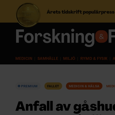
Årets tidskrift populärpres
Prenumerera
Logga in
MEDICIN
SAMHÄLLE
MILJÖ
RYMD & FYSIK
A
NYHETSBREV
ÄMNEN
PREMIUM
FALLET
MEDICIN & HÄLSA
MEDI
ARKIV & E-TIDNING
Anfall av gåshu
LYSSNA/PODD