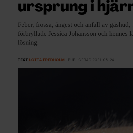
ursprung i hjär
EVENEMANG & RESOR
SHOP
Feber, frossa, ångest och anfall av gåsh
förbryllade Jessica Johansson och hennes lä
KONTAKTA F&F
lösning.
SKRIV I F&F
TEXT
LOTTA FREDHOLM
PUBLICERAD
2021-08-24
PRENUMERERA PÅ F&F
ANNONSERA I F&F
OM F&F