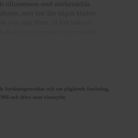
e tillsammans med mörkerrädsla
kuten, men inte fått någon klarhet.
de som sagt feber, så han lades in
kallad neurologstatus, vilket innebär
oke, men hittade inget onormalt.
rutom en liten stegring vad gällde
n begynnande diabetes.
unktion, där man mellan kotorna i
cirkulerar även i hjärnans hålrum,
e forskningsresultat och om pågående forskning.
 feber berodde på en infektion i
66 och drivs utan vinstsyfte.
irusorsakad hjärnhinneinflammation
alla normala. Då gick vi vidare med
Där syntes en förändring i högra
inflammation. Jag har två kolleger