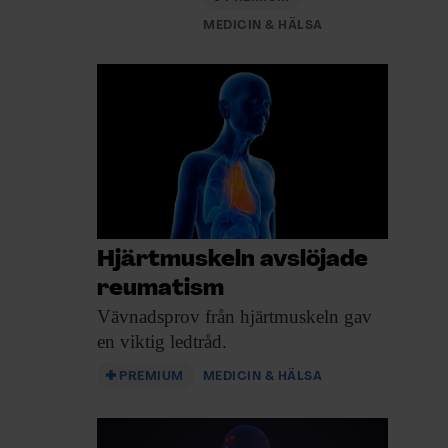
MEDICIN & HÄLSA
Hjärtmuskeln avslöjade
reumatism
Vävnadsprov från hjärtmuskeln
gav
en viktig ledtråd.
PREMIUM
MEDICIN & HÄLSA