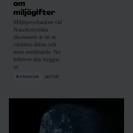
om
samlat in när du har använt deras tjänster.
miljögifter
Miljöprovbanken vid
Naturhistoriska
riksmuseet är en av
världens äldsta och
mest omfattande. Nu
behöver den byggas
ut.
PREMIUM
GIFTER