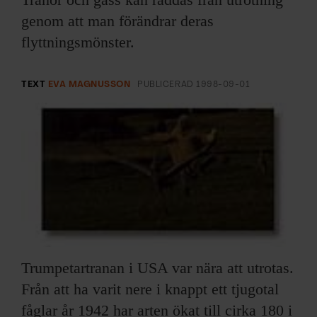
ARKIV & E-TIDNING
genom att man förändrar deras
flyttningsmönster.
LYSSNA/PODD
EVENEMANG & RESOR
TEXT
EVA MAGNUSSON
PUBLICERAD
1998-09-01
SHOP
KONTAKTA F&F
SKRIV I F&F
PRENUMERERA PÅ F&F
Trumpetartranan i USA var nära att utrotas.
ANNONSERA I F&F
Från att ha varit nere i knappt ett tjugotal
fåglar år 1942 har arten ökat till cirka 180 i
OM F&F