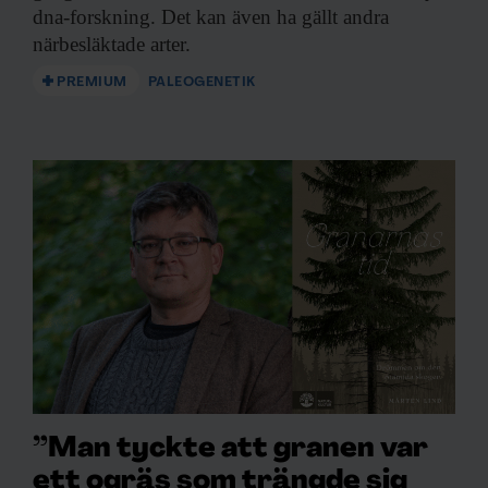
dna-forskning. Det kan även ha gällt andra
närbesläktade arter.
PREMIUM
PALEOGENETIK
”Man tyckte att granen var
ett ogräs som trängde sig