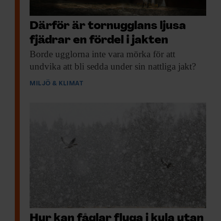
Därför är tornugglans ljusa
fjädrar en fördel i jakten
Borde ugglorna inte
vara mörka för att
undvika att bli sedda under sin nattliga jakt?
MILJÖ & KLIMAT
Hur kan fåglar flyga i kyla utan