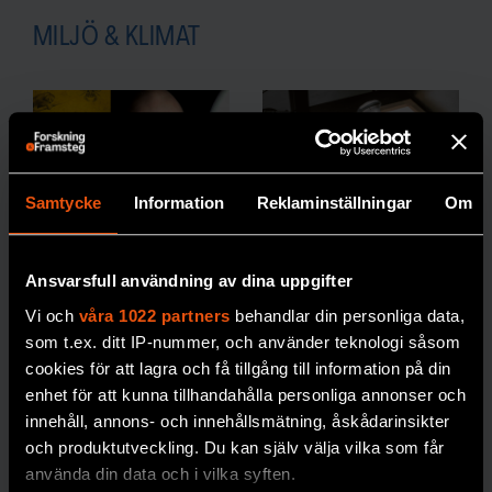
MILJÖ & KLIMAT
Samtycke
Information
Reklaminställningar
Om
Johan Eklöf:
Hur vet man
”Vi ska vara
att en art är
Ansvarsfull användning av dina uppgifter
rädda om
utrotad?
Vi och
våra 1022 partners
behandlar din personliga data,
månskenet”
30 procent av
alla
som t.ex. ditt IP-nummer, och använder teknologi såsom
cookies för att lagra och få tillgång till information på din
arter som har klassats
I boken Månljus
enhet för att kunna tillhandahålla personliga annonser och
som utrotade
skildrar biologen
innehåll, annons- och innehållsmätning, åskådarinsikter
återupptäckts igen.
Johan Eklöf de
och produktutveckling. Du kan själv välja vilka som får
Med matematiska
rytmer månen ger
använda din data och i vilka syften.
modeller och AI ska
upphov till på