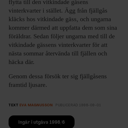
flytta till den vitkindade gåsens
vinterkvarter i stället. Ägg från fjällgås
kläcks hos vitkindade gäss, och ungarna
kommer därmed att uppfatta dem som sina
föräldrar. Sedan följer ungarna med till de
vitkindade gässens vinterkvarter för att
nästa sommar återvända till fjällen och
häcka där.
Genom dessa försök ter sig fjällgåsens
framtid ljusare.
TEXT
EVA MAGNUSSON
PUBLICERAD
1998-09-01
Ingår i utgåva 1998/6