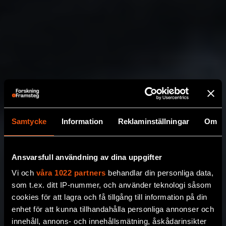
Samtycke
Information
Reklaminställningar
Om
Ansvarsfull användning av dina uppgifter
Vi och
våra 1022 partners
behandlar din personliga data,
som t.ex. ditt IP-nummer, och använder teknologi såsom
cookies för att lagra och få tillgång till information på din
enhet för att kunna tillhandahålla personliga annonser och
innehåll, annons- och innehållsmätning, åskådarinsikter