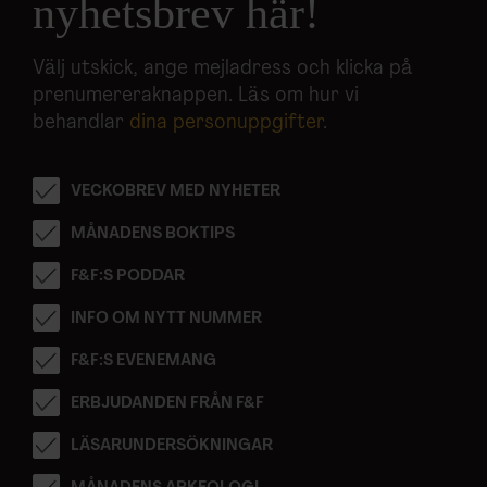
nyhetsbrev här!
Välj utskick, ange mejladress och klicka på
prenumereraknappen. Läs om hur vi
behandlar
dina personuppgifter
.
VECKOBREV MED NYHETER
MÅNADENS BOKTIPS
F&F:S PODDAR
INFO OM NYTT NUMMER
F&F:S EVENEMANG
ERBJUDANDEN FRÅN F&F
LÄSARUNDERSÖKNINGAR