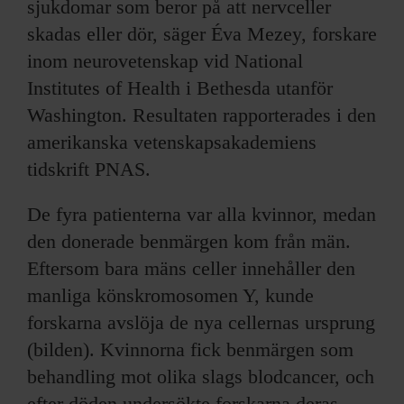
sjukdomar som beror på att nervceller
skadas eller dör, säger Éva Mezey, forskare
inom neurovetenskap vid National
Institutes of Health i Bethesda utanför
Washington. Resultaten rapporterades i den
amerikanska vetenskapsakademiens
tidskrift PNAS.
De fyra patienterna var alla kvinnor, medan
den donerade benmärgen kom från män.
Eftersom bara mäns celler innehåller den
manliga könskromosomen Y, kunde
forskarna avslöja de nya cellernas ursprung
(bilden). Kvinnorna fick benmärgen som
behandling mot olika slags blodcancer, och
efter döden undersökte forskarna deras