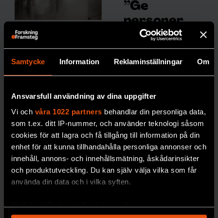
”Ge
personer
med typ 2-
Så ska döda
diabetes
återuppstå
Samtycke
Information
Reklaminställningar
Om
samma
i Sverige
teknik som
Att frysa ner
sin
kropp inför en
de med typ
Ansvarsfull användning av dina uppgifter
eventuell
1”
Vi och
våra 1022 partners
behandlar din personliga data,
återuppståndelse
Att de
som t.ex. ditt IP-nummer, och använder teknologi såsom
kostar drygt två
cookies för att lagra och få tillgång till information på din
inte
miljoner kronor. Nu
enhet för att kunna tillhandahålla personliga annonser och
erbjuds
planeras ett lager för
innehåll, annons- och innehållsmätning, åskådarinsikter
löpand
djupfrysta människor
och produktutveckling. Du kan själv välja vilka som får
e
i norra Sverige.
använda din data och i vilka syften.
mätnin
PREMIUM
g av
Med din tillåtelse skulle vi även vilja:
blodso
DÖDLIGHET