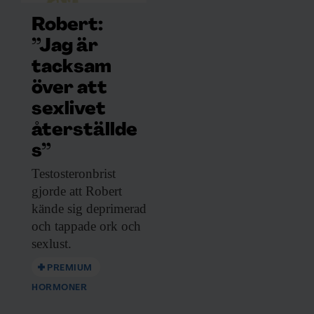
Robert:
”Jag är
tacksam
över att
sexlivet
återställde
s”
Testosteronbrist
gjorde att
Robert
kände sig deprimerad
och tappade ork och
sexlust.
PREMIUM
HORMONER