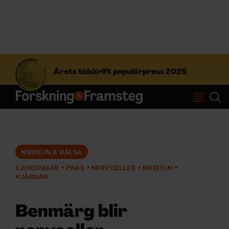
S
ö
Årets tidskrift populärpress 2025
k
e
f
Prenumerera
t
e
r
Logga in
:
MEDICIN & HÄLSA
SJUKDOMAR
PNAS
NERVCELLER
MEDICIN
NYHETSBREV
HJÄRNAN
ÄMNEN
Benmärg blir