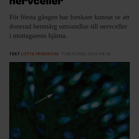
nervceller
ARKIV & E-TIDNING
För första gången har forskare kunnat se att
LYSSNA/PODD
donerad benmärg omvandlas till nervceller
i mottagarens hjärna.
EVENEMANG & RESOR
SHOP
TEXT
LOTTA FREDHOLM
PUBLICERAD
2003-04-01
KONTAKTA F&F
SKRIV I F&F
PRENUMERERA PÅ F&F
ANNONSERA I F&F
OM F&F