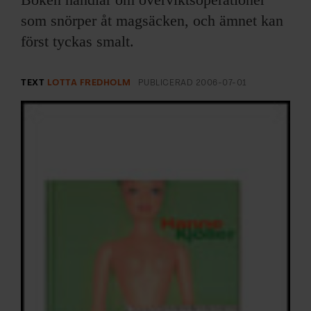
ARKIV & E-TIDNING
som snörper åt magsäcken, och ämnet kan
först tyckas smalt.
LYSSNA/PODD
EVENEMANG & RESOR
TEXT
LOTTA FREDHOLM
PUBLICERAD
2006-07-01
SHOP
KONTAKTA F&F
SKRIV I F&F
PRENUMERERA PÅ F&F
ANNONSERA I F&F
OM F&F