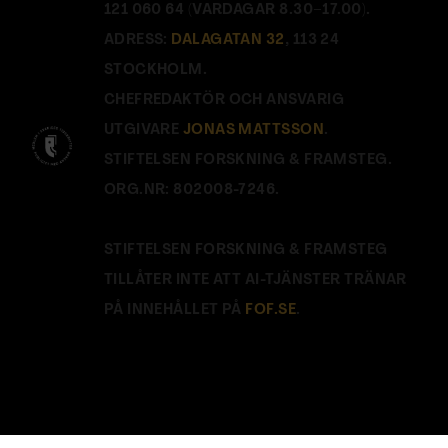
121 060 64 (VARDAGAR 8.30–17.00).
ADRESS:
DALAGATAN 32
, 113 24
STOCKHOLM.
CHEFREDAKTÖR OCH ANSVARIG
UTGIVARE
JONAS MATTSSON
.
STIFTELSEN FORSKNING & FRAMSTEG.
ORG.NR: 802008-7246.
STIFTELSEN FORSKNING & FRAMSTEG
TILLÅTER INTE ATT AI-TJÄNSTER TRÄNAR
PÅ INNEHÅLLET PÅ
FOF.SE
.