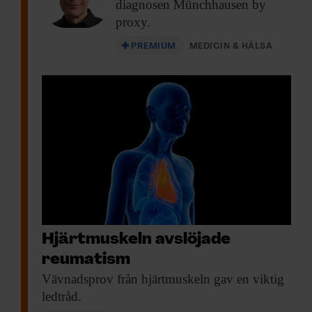
diagnosen Münchhausen by
proxy.
PREMIUM
MEDICIN & HÄLSA
Hjärtmuskeln avslöjade
reumatism
Vävnadsprov från hjärtmuskeln
gav en viktig
ledtråd.