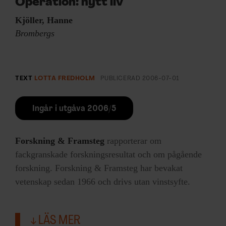
Operation: nytt liv
Kjöller, Hanne
Brombergs
TEXT
LOTTA FREDHOLM
PUBLICERAD
2006-07-01
Ingår i utgåva 2006/5
Forskning & Framsteg
rapporterar om
fackgranskade forskningsresultat och om pågående
forskning. Forskning & Framsteg har bevakat
vetenskap sedan 1966 och drivs utan vinstsyfte.
LÄS MER