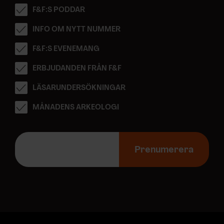
F&F:S PODDAR
INFO OM NYTT NUMMER
F&F:S EVENEMANG
ERBJUDANDEN FRÅN F&F
LÄSARUNDERSÖKNINGAR
MÅNADENS ARKEOLOGI
E
-
Prenumerera
p
o
s
t
a
d