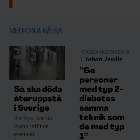
MEDICIN & HÄLSA
FORSKARKOMMENTA
Johan Jendle
R
”Ge
personer
med typ 2-
Så ska döda
diabetes
återuppstå
samma
i Sverige
teknik som
Att frysa ner
sin
kropp inför en
de med typ
eventuell
1”