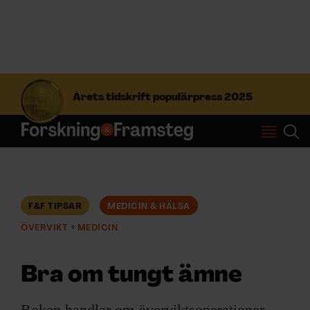
S
ö
Årets tidskrift populärpress 2025
k
e
f
Prenumerera
t
e
r
Logga in
:
F&F TIPSAR
MEDICIN & HÄLSA
ÖVERVIKT
MEDICIN
NYHETSBREV
Bra om tungt ämne
ÄMNEN
Boken handlar om överviktsoperationer