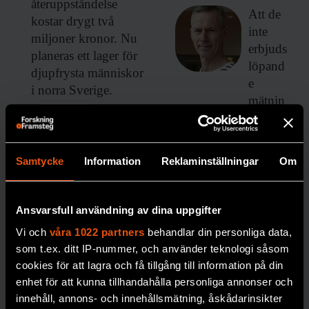
återuppståndelse
Att de
kostar drygt två
inte
miljoner kronor. Nu
erbjuds
planeras ett lager för
löpand
djupfrysta människor
e
i norra Sverige.
mätnin
PREMIUM
g av
blodso
DÖDLIGHET
cker
Samtycke
Information
Reklaminställningar
Om
blir
dyrare i
längde
Ansvarsfull användning av dina uppgifter
n,
Vi och
våra 1022 partners
behandlar din personliga data,
skriver
som t.ex. ditt IP-nummer, och använder teknologi såsom
forskar
cookies för att lagra och få tillgång till information på din
en
enhet för att kunna tillhandahålla personliga annonser och
Johan
innehåll, annons- och innehållsmätning, åskådarinsikter
Jendle.