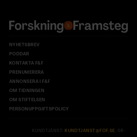
r
e
s
s
:
NYHETSBREV
PODDAR
KONTAKTA F&F
PRENUMERERA
ANNONSERA I F&F
OM TIDNINGEN
OM STIFTELSEN
PERSONUPPGIFTSPOLICY
KUNDTJÄNST:
KUNDTJANST@FOF.SE
, 08-