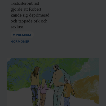
Testosteronbrist
Dessa kan i sin tur kombinera informationen med annan
gjorde att
Robert
information som du har tillhandahållit eller som de har
kände sig deprimerad
samlat in när du har använt deras tjänster.
och tappade ork och
sexlust.
PREMIUM
HORMONER