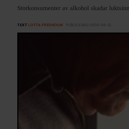
EVENEMANG & RESOR
Storkonsumenter av alkohol skadar luktsinne
SHOP
TEXT
LOTTA FREDHOLM
PUBLICERAD
2003-06-01
KONTAKTA F&F
SKRIV I F&F
PRENUMERERA PÅ F&F
ANNONSERA I F&F
OM F&F