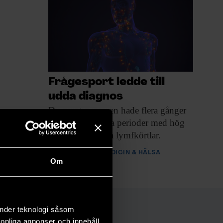
Frågesport ledde till
udda diagnos
Den unga mannen
hade flera gånger
drabbats av långa perioder med hög
feber och svullna lymfkörtlar.
PREMIUM
MEDICIN & HÄLSA
Om
änder teknologi såsom
rsonliga annonser och innehåll,