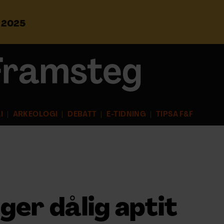
s 2025
S
ö
k
e
f
t
e
r
I
ARKEOLOGI
DEBATT
E-TIDNING
TIPSA F&F
:
ger dålig aptit