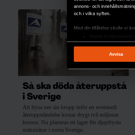
annons- och innehållsmätning
och i vilka syften.
Med din tillåtelse skulle vi äve
Samla in information 
Identifiera din enhet 
Ta reda på mer om hur dina pe
Avvisa
eller dra tillbaka ditt samtyc
Vi använder enhetsidentifierar
sociala medier och analysera 
Så ska döda återuppstå
till de sociala medier och a
med annan information som du 
i Sverige
Att frysa ner
sin kropp inför en eventuell
återuppståndelse kostar drygt två miljoner
kronor. Nu planeras ett lager för djupfrysta
människor i norra Sverige.