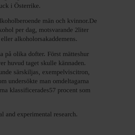
ck i Österrike.
 alkoholberoende män och kvinnor.De
ohol per dag, motsvarande 2liter
 eller alkoholorsakaddemens.
a på olika dofter. Först mätteshur
ver huvud taget skulle kännaden.
unde särskiljas, exempelviscitron,
utom undersökte man omdeltagarna
erna klassificerades57 procent som
al and experimental research.