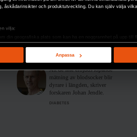
, åskådarinsikter och produktutveckling. Du kan själv välja vilk
Johan Jendle
FORSKARKOMMENTAR
”Ge personer med typ
n vilja:
2-diabetes samma
om din geografiska plats som kan ha en noggrannhet på upp till f
genom att aktivt skanna den för specifika kännetecken (fingeravt
teknik som de med typ
rsonliga uppgifter behandlas och ställ in dina preferenser i
deta
Anpassa
1”
ke när som helst från cookie-förklaringen.
Att de inte
erbjuds löpande
e för att anpassa innehållet och annonserna till användarna, tillh
mätning av blodsocker blir
vår trafik. Vi vidarebefordrar även sådana identifierare och anna
dyrare i längden, skriver
nnons- och analysföretag som vi samarbetar med. Dessa kan i sin
forskaren Johan Jendle.
har tillhandahållit eller som de har samlat in när du har använt 
DIABETES