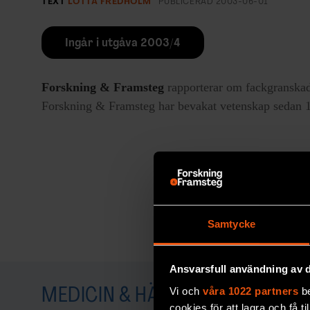
TEXT
LOTTA FREDHOLM
PUBLICERAD
2003-06-01
Ingår i utgåva 2003/4
Forskning & Framsteg
rapporterar om fackgranskad
Forskning & Framsteg har bevakat vetenskap sedan 19
Samtycke
Ansvarsfull användning av d
Vi och
våra 1022 partners
be
MEDICIN & HÄLSA
cookies för att lagra och få t