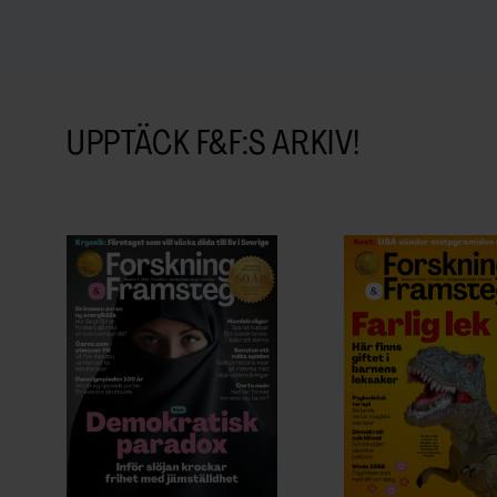
UPPTÄCK F&F:S ARKIV!