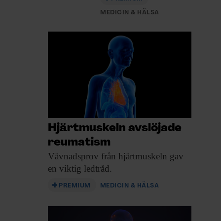
MEDICIN & HÄLSA
Hjärtmuskeln avslöjade
reumatism
Vävnadsprov från hjärtmuskeln
gav
en viktig ledtråd.
PREMIUM
MEDICIN & HÄLSA