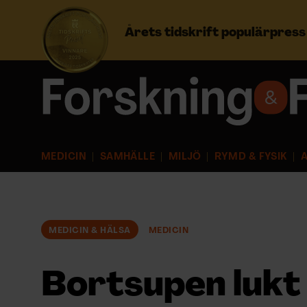
Årets tidskrift populärpres
Prenumerera
Logga in
MEDICIN
SAMHÄLLE
MILJÖ
RYMD & FYSIK
A
NYHETSBREV
ÄMNEN
MEDICIN & HÄLSA
MEDICIN
ARKIV & E-TIDNING
Bortsupen lukt 
LYSSNA/PODD