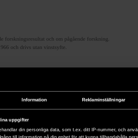
e forskningsresultat och om pågående forskning.
66 och drivs utan vinstsyfte.
Information
Reklaminställningar
ina uppgifter
handlar din personliga data, som t.ex. ditt IP-nummer, och anv
illgång till information på din enhet för att kunna tillhandahålla pe