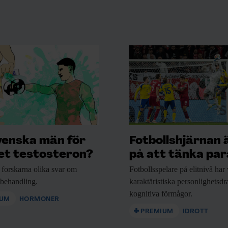
venska män för
Fotbollshjärnan 
t testosteron?
på att tänka para
 forskarna
olika svar om
Fotbollsspelare på elitnivå
har 
nbehandling.
karaktäristiska personlighetsd
kognitiva förmågor.
IUM
HORMONER
PREMIUM
IDROTT