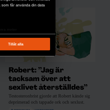
a som får använda din data
lera meter
ryck)
ljsektionen
. Du kan ändra
Tillåt alla
andahålla funktioner för
n information från din enhet
Robert: ”Jag är
 tur kombinera informationen
deras tjänster.
tacksam över att
sexlivet återställdes”
Testosteronbrist gjorde att
Robert kände sig
deprimerad och tappade ork och sexlust.