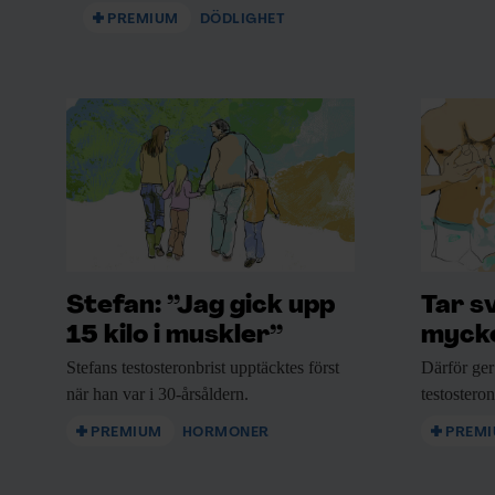
PREMIUM
DÖDLIGHET
Stefan: ”Jag gick upp
Tar s
15 kilo i muskler”
mycke
Stefans testosteronbrist upptäcktes
först
Därför ger
när han var i 30-årsåldern.
testostero
PREMIUM
HORMONER
PREM