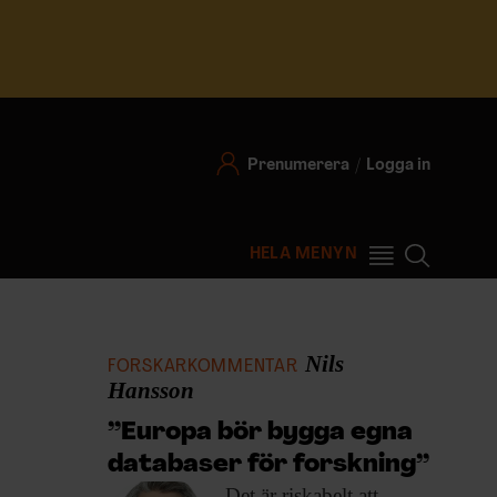
Prenumerera
Logga in
HELA MENYN
Nils
FORSKARKOMMENTAR
Hansson
”Europa bör bygga egna
databaser för forskning”
Det är riskabelt
att