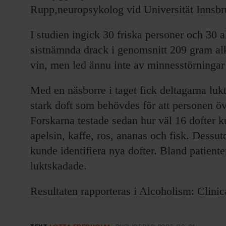
Rupp,neuropsykolog vid Universität Innsbru
I studien ingick 30 friska personer och 30
sistnämnda drack i genomsnitt 209 gram alk
vin, men led ännu inte av minnesstörningar
Med en näsborre i taget fick deltagarna lukt
stark doft som behövdes för att personen ö
Forskarna testade sedan hur väl 16 dofter k
apelsin, kaffe, ros, ananas och fisk. Dess
kunde identifiera nya dofter. Bland patient
luktskadade.
Resultaten rapporteras i Alcoholism: Clinic