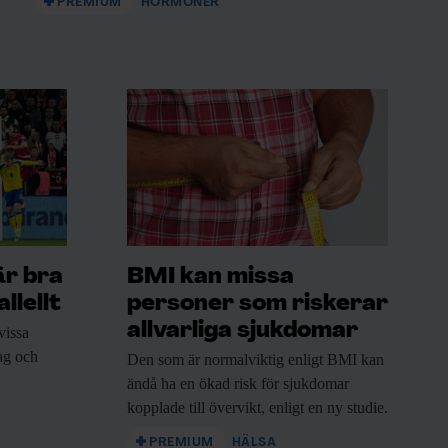
PREMIUM
HORMONER
är bra
BMI kan missa
llellt
personer som riskerar
allvarliga sjukdomar
vissa
rag och
Den som är
normalviktig enligt BMI kan
ändå ha en ökad risk för sjukdomar
kopplade till övervikt, enligt en ny studie.
PREMIUM
HÄLSA