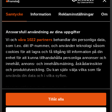
förändringarna visar sig bli än mer
Naturhistor
omfattande när fler studier läggs
iska säkrar
Samtycke
Information
Reklaminställningar
Om
fram. Tidigare slutsatser om Arktis och hur
forskning
området påverkas av klimatuppvärmningen
om
har förstärkts över tid, säger Markku
miljögifter
Ansvarsfull användning av dina uppgifter
Rummukainen.
Miljöprovbanken vid
Vi och
våra 1022 partners
behandlar din personliga data,
Naturhistoriska
som t.ex. ditt IP-nummer, och använder teknologi såsom
riksmuseet är en av
cookies för att lagra och få tillgång till information på din
Ska bidra med data
enhet för att kunna tillhandahålla personliga annonser och
världens äldsta och
innehåll, annons- och innehållsmätning, åskådarinsikter
mest omfattande. Nu
Michael Tjernström är professor i
och produktutveckling. Du kan själv välja vilka som får
behöver den byggas
meteorologi vid Stockholms universitet.
använda din data och i vilka syften.
ut.
Under maj och juni kommer han och
PREMIUM
GIFTER
Med din tillåtelse skulle vi även vilja:
kollegan Paul Zieger att leda en
Samla in information om din geografiska plats
forskningsexpedition till Arktis
med
Tillåt alla
som kan ha en noggrannhet på upp till flera meter
isbrytaren Oden. Tanken är att samla in
Identifiera din enhet genom att aktivt skanna den
mätdata som det i dag råder brist på, då de