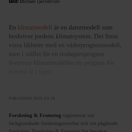
Bild:
Michael Tjernström
En
klimatmodell
är en datormodell som
beskriver jordens klimatsystem. Det finns
vissa likheter med en väderprognosmodell,
men i stället för en tiodagarsprognos
levererar klimatmodellen en prognos för
hundra år i taget.
Modellerna används bland annat av FN:s
klimatpanel IPCC för att beräkna
PUBLICERAD
2023-03-16
effekterna av klimatförändringarna.
Forskning & Framsteg
rapporterar om
I två studier, publicerade i
Journal of
fackgranskade forskningsresultat och om pågående
climate
,
har Céline Heuzé och hennes
forskning. Forskning & Framsteg har bevakat