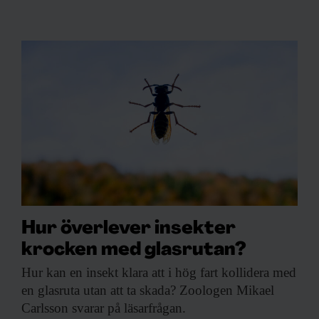
Beställ nyhetsbrev
Hur överlever insekter
krocken med glasrutan?
Hur kan en
insekt klara att i hög fart kollidera med
en glasruta utan att ta skada? Zoologen Mikael
KUNSKAP BASERAD PÅ VETENSKAP
Carlsson svarar på läsarfrågan.
Prenumerera på