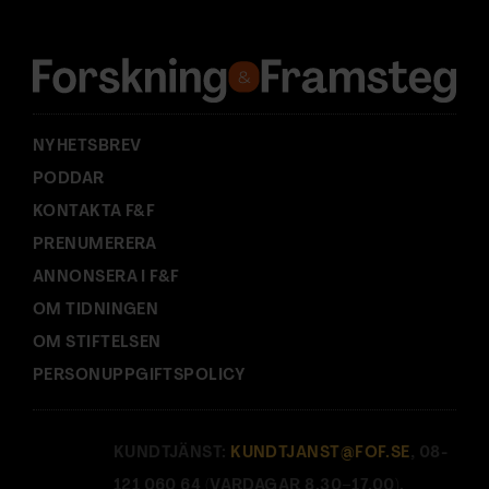
r
e
s
s
:
NYHETSBREV
PODDAR
KONTAKTA F&F
PRENUMERERA
ANNONSERA I F&F
OM TIDNINGEN
OM STIFTELSEN
PERSONUPPGIFTSPOLICY
KUNDTJÄNST:
KUNDTJANST@FOF.SE
, 08-
121 060 64 (VARDAGAR 8.30–17.00).