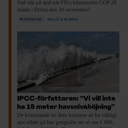
som anges i modellerna.
Vad står på
spel när FN:s klimatmöte COP 28
inleds i Dubai den 30 november?
– Klimatmodellerna underskattar
PREMIUM
MILJÖ & KLIMAT
konsekvenserna av klimatförändringarna.
Vi tror att uppvärmningen av Arktis
kommer att gå snabbare än beräknat, säger
Céline Heuzé.
En förklaring till att klimatmodellerna slår
fel är att modellerna inte matats med
tillräckliga data från Arktis. Den data som
finns kommer huvudsakligen från augusti.
IPCC-författaren: ”Vi vill inte
Detta eftersom det finns förhållandevis lite
ha 15 meter havsnivåhöjning”
havsis just då, och det är den minst farliga
De kommande tio
åren kommer att ha väldigt
tiden för forskningsfartyg att arbeta i
stor effekt på hur geografin ser ut om 1 000,
området.