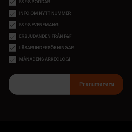
F&F:S PODDAR
INFO OM NYTT NUMMER
F&F:S EVENEMANG
ERBJUDANDEN FRÅN F&F
LÄSARUNDERSÖKNINGAR
MÅNADENS ARKEOLOGI
E
-
Prenumerera
p
o
s
t
a
d