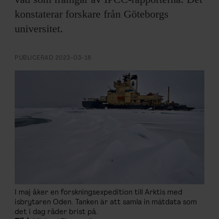
ARKIV & E-TIDNING
konstaterar forskare från Göteborgs
universitet.
LYSSNA/PODD
EVENEMANG & RESOR
PUBLICERAD
2023-03-16
SHOP
KONTAKTA F&F
SKRIV I F&F
PRENUMERERA PÅ F&F
ANNONSERA I F&F
I maj åker en forskningsexpedition till Arktis med
isbrytaren Oden. Tanken är att samla in mätdata som
OM F&F
det i dag råder brist på.