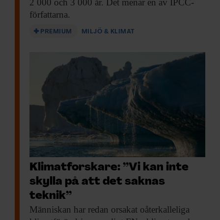
2 000 och 3 000 år. Det menar en av IPCC-
författarna.
– Från Arktis finns det bara 700 mätningar
hela vägen ner till havsbotten sedan den
PREMIUM
MILJÖ & KLIMAT
allra första forskningsexpeditionen för
hundra år sedan. I Norra Atlanten finns det
40 000 sådana mätningar. Vi behöver
prioritera forskningen i Arktis, säger Céline
Heuzé.
Hon efterlyser särskilt data som länkar
atmosfären med havsbotten.
Klimatforskare: ”Vi kan inte
Arktis extra
skylla på att det saknas
teknik”
komplicerat
Människan har redan
orsakat oåterkalleliga