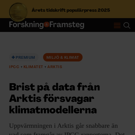
Årets tidskrift populärpress 2025
S
ö
k
e
f
PREMIUM
MILJÖ & KLIMAT
Prenumerera
t
IPCC
KLIMATET
ARKTIS
e
r
Logga in
:
Brist på data från
Arktis försvagar
NYHETSBREV
klimatmodellerna
ÄMNEN
Uppvärmningen i Arktis går snabbare än
vad som framgår av IPCC-rapporterna. Det