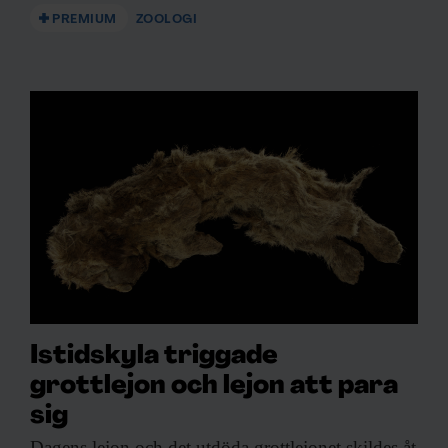
PREMIUM
ZOOLOGI
Forskning & Framsteg!
Inlogg till
fof.se
och app •
E-tidning
•
Nyhetsbrev • Rabatt på våra
evenemang
Beställ i dag!
Istidskyla triggade
grottlejon och lejon att para
sig
Dagens lejon och
det utdöda grottlejonet skildes åt