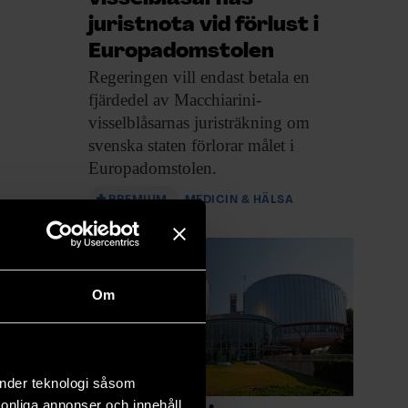
juristnota vid förlust i
Europadomstolen
Regeringen vill endast
betala en
fjärdedel av Macchiarini­
visselblåsarnas juristräkning om
svenska staten förlorar målet i
Europadomstolen.
PREMIUM
MEDICIN & HÄLSA
Om
änder teknologi såsom
rsonliga annonser och innehåll,