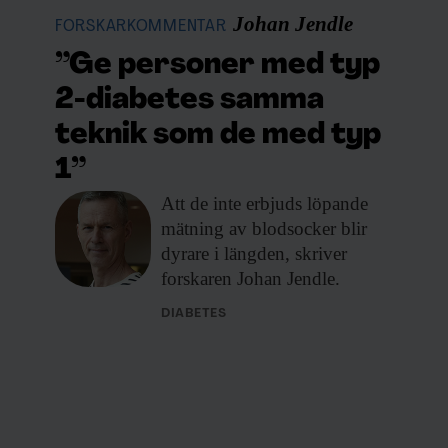
Johan Jendle
FORSKARKOMMENTAR
”Ge personer med typ
ör en kulturkrock mellan läkekonst
efter att en nyfödd flicka blev
2-diabetes samma
Astrid Lindgrens barnsjukhus.
teknik som de med typ
re. Hon blev åtalad för dråp men till
1”
Att de inte
erbjuds löpande
mätning av blodsocker blir
jurister för att de inte förstod sig på
dyrare i längden, skriver
för att ge sig ut på läkekonstens
forskaren Johan Jendle.
DIABETES
 jurister som vågar tränga in i
 ha läkare som förstår att de inte
nskap där inga regler gäller. Och så
mskåda hajpad vetenskap och