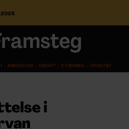
s 2025
S
ö
k
e
f
t
e
r
I
ARKEOLOGI
DEBATT
E-TIDNING
TIPSA F&F
:
telse i
rvan