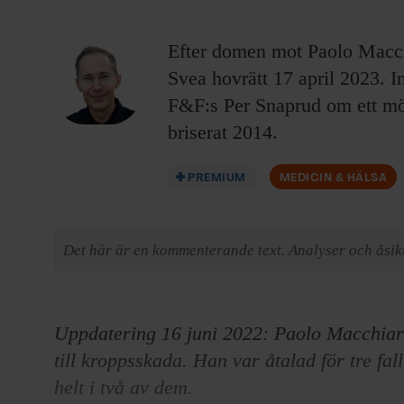
EVENEMANG & RESOR
Efter domen mot Paolo Macchia
SHOP
Svea hovrätt 17 april 2023. In
F&F:s Per Snaprud om ett möt
KONTAKTA F&F
briserat 2014.
SKRIV I F&F
PREMIUM
MEDICIN & HÄLSA
PRENUMERERA PÅ F&F
Det här är en kommenterande text. Analyser och åsikt
ANNONSERA I F&F
OM F&F
Uppdatering 16 juni 2022: Paolo Macchiarin
till kroppsskada. Han var åtalad för tre fa
helt i två av dem.