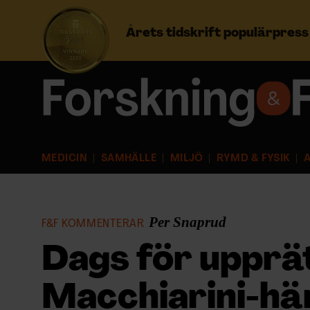
Årets tidskrift populärpres
Prenumerera
Logga in
MEDICIN
SAMHÄLLE
MILJÖ
RYMD & FYSIK
A
NYHETSBREV
ÄMNEN
Per Snaprud
F&F KOMMENTERAR
ARKIV & E-TIDNING
Dags för upprät
LYSSNA/PODD
Macchiarini-hä