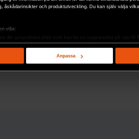
, åskådarinsikter och produktutveckling. Du kan själv välja vilk
händelser under ett krogbråk snarare
n vilja:
briceringen är relevant eftersom
om din geografiska plats som kan ha en noggrannhet på upp till f
 form av sjukvård eller i en
genom att aktivt skanna den för specifika kännetecken (fingeravt
rsonliga uppgifter behandlas och ställ in dina preferenser i
deta
Anpassa
ke när som helst från cookie-förklaringen.
e för att anpassa innehållet och annonserna till användarna, tillh
vår trafik. Vi vidarebefordrar även sådana identifierare och anna
nnons- och analysföretag som vi samarbetar med. Dessa kan i sin
F:s nyhetsbrev!
har tillhandahållit eller som de har samlat in när du har använt 