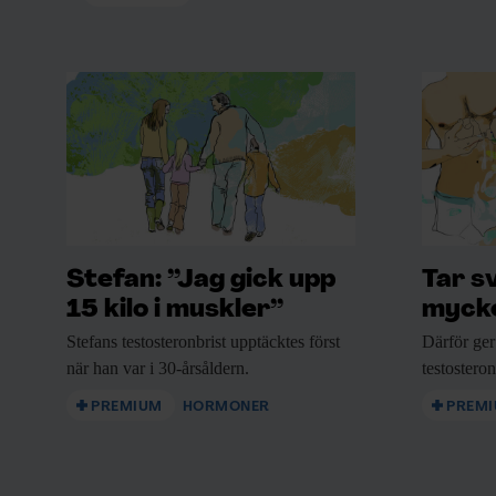
personlig karisma.
Den kommande rättegången är viktig, inte m
åt anhöriga till de numera avlidna patienter
KUNSKAP BASERAD PÅ VETENSKAP
Prenumerera på Forskning 
Stefan: ”Jag gick upp
Tar s
15 kilo i muskler”
Framsteg!
mycke
Stefans testosteronbrist upptäcktes
först
Därför ger
Inlogg till
fof.se
och app •
E-tidning
• Nyhetsbr
när han var i 30-årsåldern.
testostero
Rabatt på våra evenemang
PREMIUM
HORMONER
PREM
Beställ i dag!