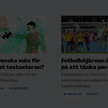
inst för att den kan ge upprättelse
na. Det är på tiden.
&
venska män för
Fotbollshjärnan 
t testosteron?
på att tänka para
 forskarna
olika svar om
Fotbollsspelare på elitnivå
har 
ev •
nbehandling.
karaktäristiska personlighetsd
kognitiva förmågor.
IUM
HORMONER
PREMIUM
IDROTT