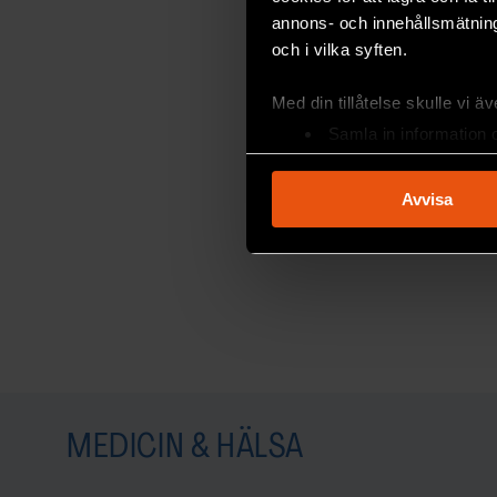
annons- och innehållsmätning
av korta preskriptionstider.
och i vilka syften.
Så åtalet gäller misshandel. Det låter som 
Med din tillåtelse skulle vi äve
än kirurgi. Men åklagaren anser att brottsru
Samla in information 
operationerna vare sig ingick i någon laglig
Identifiera din enhet 
tillståndsprövad vetenskaplig studie.
Ta reda på mer om hur dina pe
Avvisa
eller dra tillbaka ditt samtyc
Vi använder enhetsidentifierar
sociala medier och analysera 
F&F I DIN MEJLBOX!
till de sociala medier och a
Håll dig uppdaterad med F&
med annan information som du 
Beställ nyhetsbrev
MEDICIN & HÄLSA