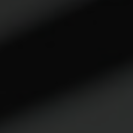
ARKIV & E-TIDNING
LYSSNA/PODD
EVENEMANG & RESOR
SHOP
KONTAKTA F&F
SKRIV I F&F
PRENUMERERA PÅ F&F
ANNONSERA I F&F
OM F&F