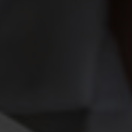
information som du har tillhandahållit eller som de har
samlat in när du har använt deras tjänster.