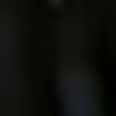
ARKIV & E-TIDNING
LYSSNA/PODD
EVENEMANG & RESOR
SHOP
KONTAKTA F&F
SKRIV I F&F
PRENUMERERA PÅ F&F
ANNONSERA I F&F
OM F&F