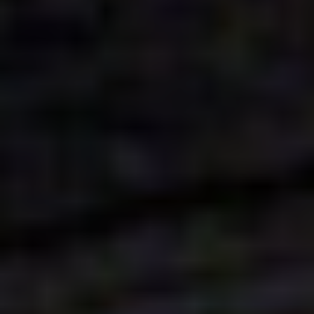
annons- och analysföretag som vi samarbetar med.
Dessa kan i sin tur kombinera informationen med annan
information som du har tillhandahållit eller som de har
samlat in när du har använt deras tjänster.