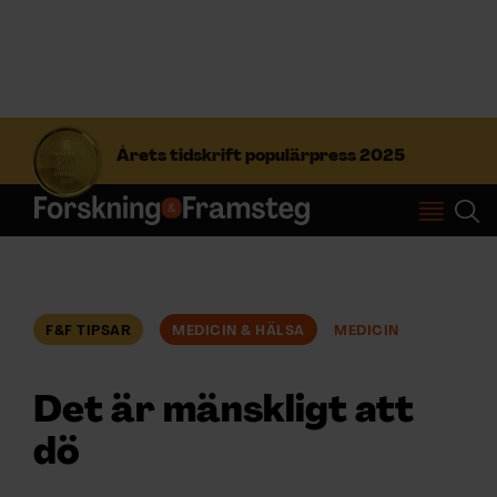
S
ö
Årets tidskrift populärpress 2025
k
e
f
Prenumerera
t
e
r
Logga in
:
F&F TIPSAR
MEDICIN & HÄLSA
MEDICIN
NYHETSBREV
Det är mänskligt att
ÄMNEN
dö