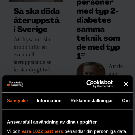
personer
med typ 2-
Så ska döda
diabetes
återuppstå
samma
i Sverige
teknik som
Att frysa ner
sin
kropp inför en
de med typ
eventuell
1”
återuppståndelse
Att de
kostar drygt två
inte
miljoner kronor. Nu
erbjuds
planeras ett lager för
löpand
djupfrysta människor
e
i norra Sverige.
Samtycke
Information
Reklaminställningar
Om
mätnin
PREMIUM
g av
blodso
DÖDLIGHET
Ansvarsfull användning av dina uppgifter
cker
Vi och
våra 1022 partners
behandlar din personliga data,
blir