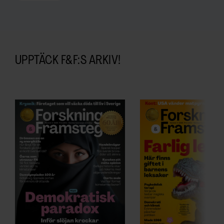
UPPTÄCK F&F:S ARKIV!