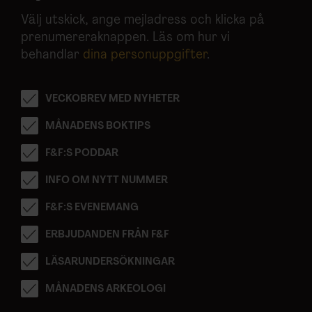
Välj utskick, ange mejladress och klicka på
prenumereraknappen. Läs om hur vi
behandlar
dina personuppgifter
.
VECKOBREV MED NYHETER
MÅNADENS BOKTIPS
F&F:S PODDAR
INFO OM NYTT NUMMER
F&F:S EVENEMANG
ERBJUDANDEN FRÅN F&F
LÄSARUNDERSÖKNINGAR
MÅNADENS ARKEOLOGI