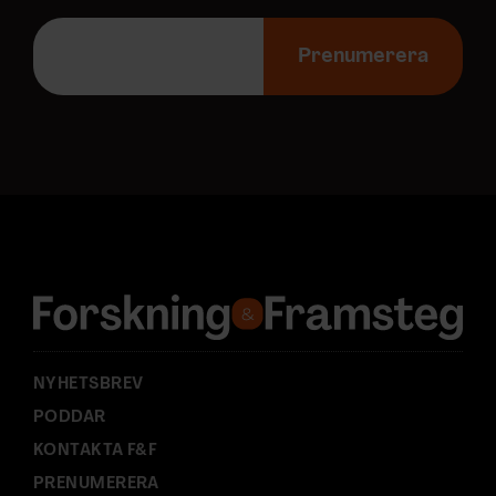
E
-
Prenumerera
p
o
s
t
a
d
r
e
s
s
:
NYHETSBREV
PODDAR
KONTAKTA F&F
PRENUMERERA