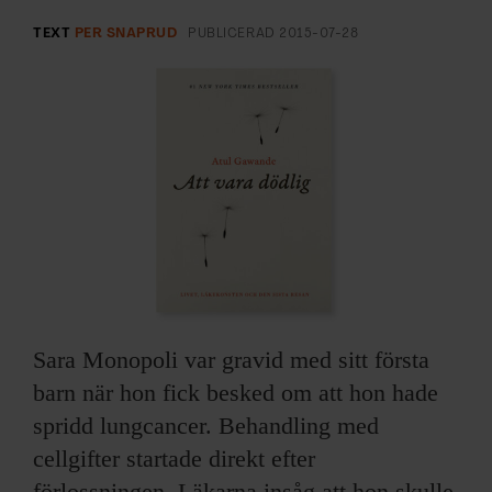
ARKIV & E-TIDNING
TEXT
PER SNAPRUD
PUBLICERAD
2015-07-28
LYSSNA/PODD
EVENEMANG & RESOR
SHOP
KONTAKTA F&F
SKRIV I F&F
Sara Monopoli var gravid med sitt första
PRENUMERERA PÅ F&F
barn när hon fick besked om att hon hade
ANNONSERA I F&F
spridd lungcancer. Behandling med
cellgifter startade direkt efter
OM F&F
förlossningen. Läkarna insåg att hon skulle