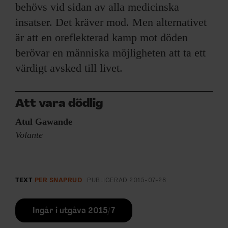
behövs vid sidan av alla medicinska
insatser. Det kräver mod. Men alternativet
är att en oreflekterad kamp mot döden
berövar en människa möjligheten att ta ett
värdigt avsked till livet.
Att vara dödlig
Atul Gawande
Volante
TEXT
PER SNAPRUD
PUBLICERAD
2015-07-28
Ingår i utgåva 2015/7