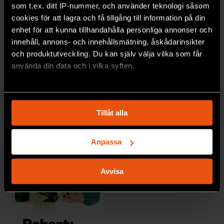
som t.ex. ditt IP-nummer, och använder teknologi såsom
dyrare i
cookies för att lagra och få tillgång till information på din
längde
enhet för att kunna tillhandahålla personliga annonser och
n,
innehåll, annons- och innehållsmätning, åskådarinsikter
skriver
och produktutveckling. Du kan själv välja vilka som får
forskar
använda din data och i vilka syften.
en
Johan
Med din tillåtelse skulle vi även vilja:
Jendle.
Samla in information om din geografiska plats
Tillåt alla
DIABETE
som kan ha en noggrannhet på upp till flera meter
S
Identifiera din enhet genom att aktivt skanna den
för specifika kännetecken (fingeravtryck)
Anpassa
Ta reda på mer om hur dina personliga uppgifter
behandlas och ställ in dina preferenser i
detaljsektionen
.
Avvisa
Du kan ändra eller dra tillbaka ditt samtycke när som
helst från cookie-förklaringen.
Vi använder enhetsidentifierare för att anpassa innehållet