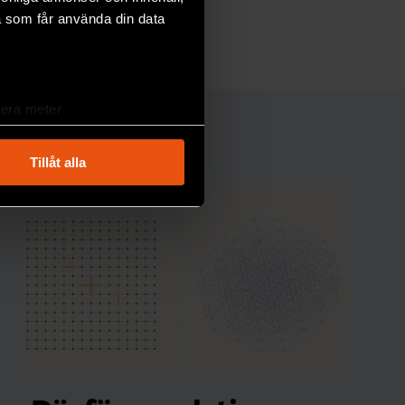
a som får använda din data
MILJÖ & KLIMAT
lera meter
ryck)
ljsektionen
. Du kan ändra
Tillåt alla
andahålla funktioner för
n information från din enhet
 tur kombinera informationen
deras tjänster.