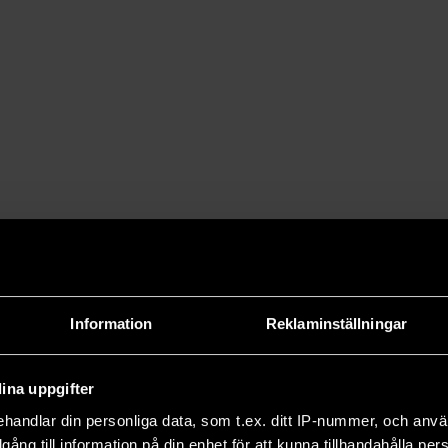
lverkas med en särskild 3d-skrivare
0,1 mikrometer – en tiotusendels
art kub, och fungerar genom att
resin
på engelska) härdas när de
igt. Sådana tvåfotonskrivare hör till
mikroskopiska strukturer för
Information
Reklaminställningar
ina uppgifter
handlar din personliga data, som t.ex. ditt IP-nummer, och anv
illgång till information på din enhet för att kunna tillhandahålla pe