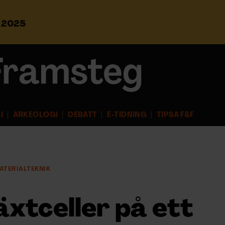
s 2025
S
ö
k
e
f
t
e
r
I
ARKEOLOGI
DEBATT
E-TIDNING
TIPSA F&F
:
ATERIALTEKNIK
äxtceller på ett