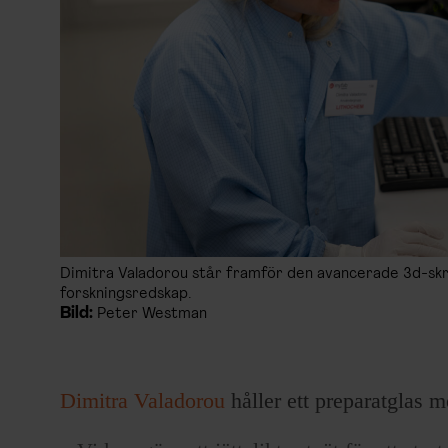
Dimitra Valadorou står framför den avancerade 3d-skri
forskningsredskap.
Bild:
Peter Westman
Dimitra Valadorou
håller ett preparatglas m