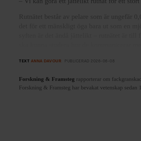
– Vi kan göra ett jättelikt rutnät för ett stort
Rutnätet består av pelare som är ungefär 0,
det för ett mänskligt öga bara ut som en mj
syften är det ändå jättelikt – rutnätet är till
ska kunna studera hur de kommunicerar med
hennes blivande doktorsavhandling vid avd
TEXT
ANNA DAVOUR
PUBLICERAD
2026-06-08
institutionen för materialvetenskap vid Upps
Forskning & Framsteg
rapporterar om fackgranskad
3d-skrivare härdar med
Forskning & Framsteg har bevakat vetenskap sedan 19
Labbet vi befinner oss i ligger i anslutning
renrummen på Ångströmlaboratoriet, som är 
där Dimitra Valadorou gör sina försök behöv
med in måste byta skor och ha på oss hands