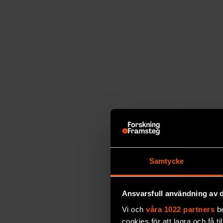
De små pelarna som bygger upp rutnätet til
som kan skapa strukturer som är mindre än 
millimeter. Maskinen ser ut som en stor sv
molekylerna i en särskild sorts konstharts (
absorberar två fotoner (ljuspartiklar) samtid
de mest precisa verktygen för att tillverka 
experiment som det Dimitra sysslar med.
Samtycke
Ansvarsfull användning av d
Vi och
våra 1022 partners
be
cookies för att lagra och få t