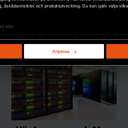
, åskådarinsikter och produktutveckling. Du kan själv välja vilk
n vilja:
om din geografiska plats som kan ha en noggrannhet på upp till f
genom att aktivt skanna den för specifika kännetecken (fingeravt
rsonliga uppgifter behandlas och ställ in dina preferenser i
deta
Anpassa
ke när som helst från cookie-förklaringen.
e för att anpassa innehållet och annonserna till användarna, tillh
vår trafik. Vi vidarebefordrar även sådana identifierare och anna
fläckarna är pelarna i rutnätet som håller
nnons- och analysföretag som vi samarbetar med. Dessa kan i sin
r av dem lyser rött på mikroskopbilden. De
har tillhandahållit eller som de har samlat in när du har använt 
nehåller klorofyll.
cktrav