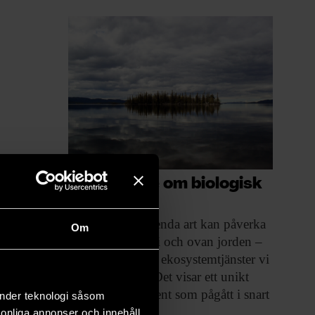
Unik studie om biologisk
mångfald
Förlusten av en
enda art kan påverka
Om
funktioner både i och ovan jorden –
och försämra de ekosystemtjänster vi
är beroende av. Det visar ett unikt
svenskt experiment som pågått i snart
änder teknologi såsom
20 år.
rsonliga annonser och innehåll,