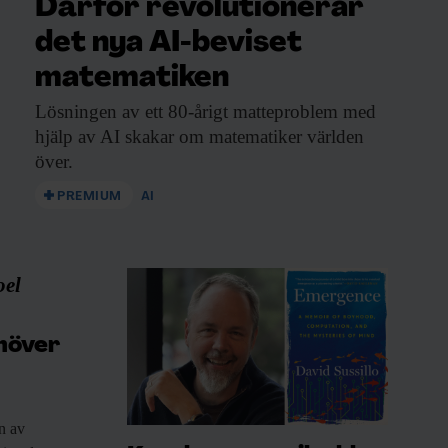
Därför revolutionerar
det nya AI-beviset
matematiken
Lösningen av ett
80-årigt matteproblem med
hjälp av AI skakar om matematiker världen
över.
PREMIUM
AI
oel
höver
n
av