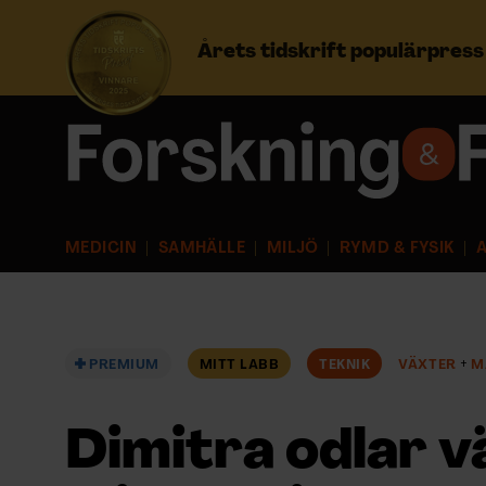
Årets tidskrift populärpres
Prenumerera
Logga in
MEDICIN
SAMHÄLLE
MILJÖ
RYMD & FYSIK
A
NYHETSBREV
ÄMNEN
PREMIUM
MITT LABB
TEKNIK
VÄXTER
M
ARKIV & E-TIDNING
Dimitra odlar v
LYSSNA/PODD