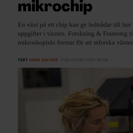
mikrochip
EVENEMANG & RESOR
SHOP
En växt på ett chip kan ge ledtrådar till hur
uppgifter i växten. Forskning & Framsteg titt
KONTAKTA F&F
mikroskopiskt format för att utforska växte
SKRIV I F&F
TEXT
ANNA DAVOUR
PUBLICERAD
2026-06-08
PRENUMERERA PÅ F&F
ANNONSERA I F&F
OM F&F