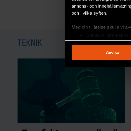
annons- och innehållsmätning
och i vilka syften.
Med din tillåtelse skulle vi äve
Samla in information 
TEKNIK
Identifiera din enhet 
Ta reda på mer om hur dina pe
Avvisa
eller dra tillbaka ditt samtyc
Vi använder enhetsidentifierar
sociala medier och analysera 
Mikroskopbild från experimentet. De regelbundna röda 
till de sociala medier och a
cellerna instängda. Cellerna är genändrade så att dela
med annan information som du 
gröna fläckarna är kloroplaster, de delar av cellen som in
Bild:
Dimitra Valadorou.
Forskar på ogräset ba