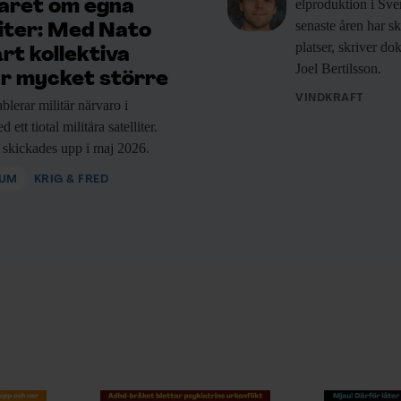
elproduktion i Sve
aret om egna
 flödar från en cell till en annan.
senaste åren har sk
liter: Med Nato
ip och kan jämföras med hur
platser, skriver d
årt kollektiva
Joel Bertilsson.
 exempel testa läkemedel.
r mycket större
VINDKRAFT
blerar militär
närvaro i
ra identitet. En bladcell kan bli en
ett tiotal militära satelliter.
rosystemteknik och Dimitra
 skickades upp i maj 2026.
IUM
KRIG & FRED
ng av en växt och sätta den i vatten,
ladorou.
är det är dags för den att byta
hur cellerna påverkas av olika yttre
nvänder sig av. Dimitra Valadorou
ters påverkan, och studerar dem i
 är ren grundforskning, men